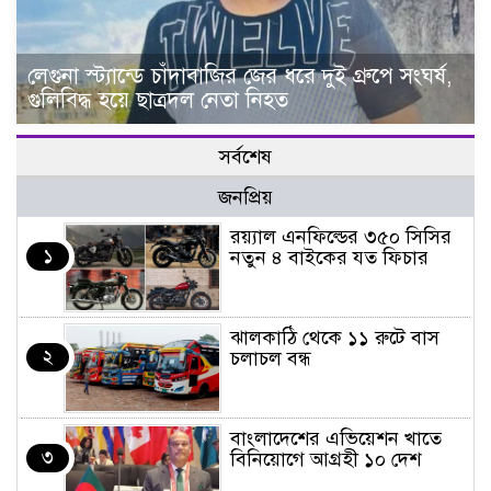
লেগুনা স্ট্যান্ডে চাঁদাবাজির জের ধরে দুই গ্রুপে সংঘর্ষ,
গুলিবিদ্ধ হয়ে ছাত্রদল নেতা নিহত
সর্বশেষ
জনপ্রিয়
র‌য়্যাল এনফিল্ডের ৩৫০ সিসির
১
নতুন ৪ বাইকের যত ফিচার
ঝালকাঠি থেকে ১১ রুটে বাস
২
চলাচল বন্ধ
বাংলাদেশের এভিয়েশন খাতে
৩
বিনিয়োগে আগ্রহী ১০ দেশ