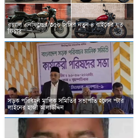
র‌য়্যাল এনফিল্ডের ৩৫০ সিসির নতুন ৪ বাইকের যত
ফিচার
সড়ক পরিবহন মালিক সমিতির সভাপতি হলেন স্টার
লাইনের হাজী আলাউদ্দিন