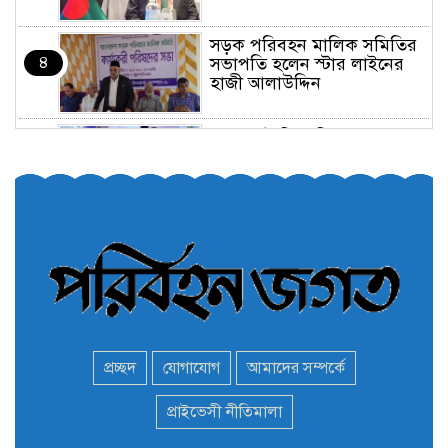
সড়ক পরিবহন মালিক সমিতির
৪
সভাপতি হলেন স্টার লাইনের
হাজী আলাউদ্দিন
তরুণরা ট্রাফিক নিয়ন্ত্রণে নামুক
৫
আবার
পেট্রোনাস লুব্রিক্যান্টস বিক্রি
৬
করবে মেঘনা পেট্রোলিয়াম
অনির্দিষ্টকালের জন্য বাংলাদেশে
৭
ভারতীয় সব ভিসা সেন্টার বন্ধ
প্রচ্ছদ
যোগাযোগ
আমাদের সম্পর্কে
মন্ত্রী এমপিদের দেশত্যাগের
প্রাইভেসী নীতিমালা
৮
হিড়িক : নিরাপদ আশ্রয়ে
পালাচ্ছেন অনেকেই