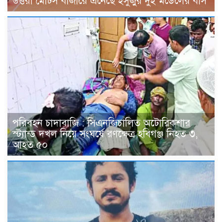
উত্তরা মোটর্স বাজারে এনেছে ইসুজুর দুই মডেলের বাস
পরিবহন চাদাবাজি : সিএনজিচালিত অটোরিকশার
স্ট্যান্ড দখল নিয়ে সংঘর্ষে রণক্ষেত্র হবিগঞ্জ নিহত ৩,
আহত ৫০