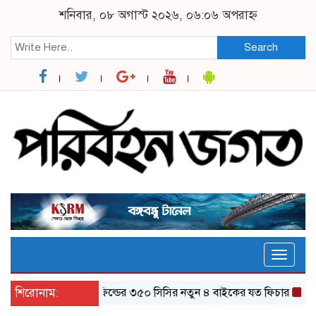
শনিবার, ০৮ অগাস্ট ২০২৬, ০৬:০৬ অপরাহ্ন
Search
Toggle
naviga
শিরোনাম:
র‌য়্যাল এনফিল্ডের ৩৫০ সিসির নতুন ৪ বাইকের যত ফিচার
ঝালকাঠি 