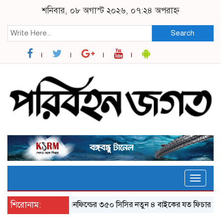
শনিবার, ০৮ অগাস্ট ২০২৬, ০৭:২৪ অপরাহ্ন
Search
Toggle
naviga
শিরোনাম:
র‌য়্যাল এনফিল্ডের ৩৫০ সিসির নতুন ৪ বাইকের যত ফিচার
ঝালকা