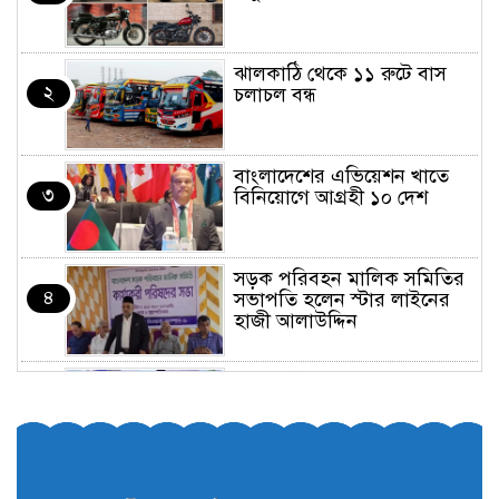
ঝালকাঠি থেকে ১১ রুটে বাস
২
চলাচল বন্ধ
বাংলাদেশের এভিয়েশন খাতে
৩
বিনিয়োগে আগ্রহী ১০ দেশ
সড়ক পরিবহন মালিক সমিতির
৪
সভাপতি হলেন স্টার লাইনের
হাজী আলাউদ্দিন
তরুণরা ট্রাফিক নিয়ন্ত্রণে নামুক
৫
আবার
পেট্রোনাস লুব্রিক্যান্টস বিক্রি