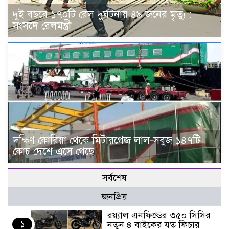
দুই বছরে ১৭০টি রেল দুর্ঘটনায় ৪৯ জনের মৃত্যু :
সংসদে রেলমন্ত্রী
দক্ষিণ কোরিয়া থেকে মিটারগেজ লাল-সবুজ ১৪৭টি
কোচ দেশে এসে গেছে
সর্বশেষ
জনপ্রিয়
র‌য়্যাল এনফিল্ডের ৩৫০ সিসির
১
নতুন ৪ বাইকের যত ফিচার