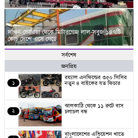
দক্ষিণ কোরিয়া থেকে মিটারগেজ লাল-সবুজ ১৪৭টি
কোচ দেশে এসে গেছে
সর্বশেষ
জনপ্রিয়
র‌য়্যাল এনফিল্ডের ৩৫০ সিসির
১
নতুন ৪ বাইকের যত ফিচার
ঝালকাঠি থেকে ১১ রুটে বাস
২
চলাচল বন্ধ
বাংলাদেশের এভিয়েশন খাতে