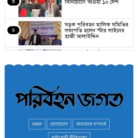
৩
বিনিয়োগে আগ্রহী ১০ দেশ
সড়ক পরিবহন মালিক সমিতির
৪
সভাপতি হলেন স্টার লাইনের
হাজী আলাউদ্দিন
তরুণরা ট্রাফিক নিয়ন্ত্রণে নামুক
৫
আবার
পেট্রোনাস লুব্রিক্যান্টস বিক্রি
৬
করবে মেঘনা পেট্রোলিয়াম
অনির্দিষ্টকালের জন্য বাংলাদেশে
৭
ভারতীয় সব ভিসা সেন্টার বন্ধ
প্রচ্ছদ
যোগাযোগ
আমাদের সম্পর্কে
মন্ত্রী এমপিদের দেশত্যাগের
প্রাইভেসী নীতিমালা