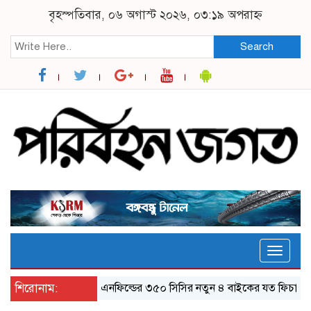
বৃহস্পতিবার, ০৬ অগাস্ট ২০২৬, ০৩:১৯ অপরাহ্ন
Search
Toggle
naviga
শিরোনাম:
র‌য়্যাল এনফিল্ডের ৩৫০ সিসির নতুন ৪ বাইকের যত ফিচার
ঝাল