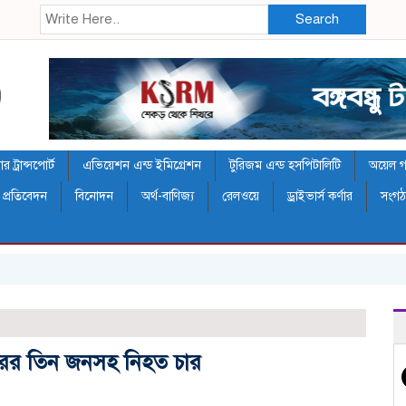
Search
 ট্রান্সপোর্ট
এভিয়েশন এন্ড ইমিগ্রেশন
টুরিজম এন্ড হসপিটালিটি
অয়েল গ্য
 প্রতিবেদন
বিনোদন
অর্থ-বাণিজ্য
রেলওয়ে
ড্রাইভার্স কর্ণার
সংগ
ারের তিন জনসহ নিহত চার