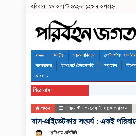
রবিবার, ০৯ অগাস্ট ২০২৬, ১২:৪৭ অপরাহ্ন
প্রচ্ছদ
জাতীয়
সড়ক পরিবহন
পোর্ট শিপিং এন্ড রিভার
সাক্ষাতকার
ট্রান্সপোর্ট টেকনোলজি
সারাদেশ
বিশেষ
আরও
শিরোনাম:
প্রচ্ছদ
এক্সিডেন্ট এন্ড সেফটি
,
সড়ক পরিবহন
বাস-প্রাইভেটকার সংঘর্ষ : একই পরিব
কু‌ড়িগ্রাম প্রতি‌নি‌ধি