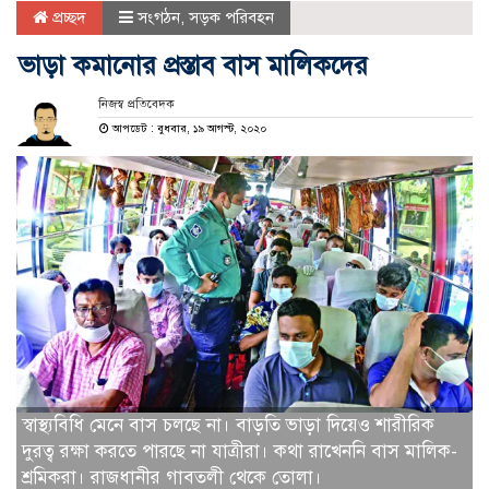
প্রচ্ছদ
সংগঠন
,
সড়ক পরিবহন
ভাড়া কমানোর প্রস্তাব বাস মালিকদের
নিজস্ব প্রতিবেদক
আপডেট : বুধবার, ১৯ আগস্ট, ২০২০
স্বাস্থ্যবিধি মেনে বাস চলছে না। বাড়তি ভাড়া দিয়েও শারীরিক
দুরত্ব রক্ষা করতে পারছে না যাত্রীরা। কথা রাখেননি বাস মালিক-
শ্রমিকরা। রাজধানীর গাবতলী থেকে তোলা।