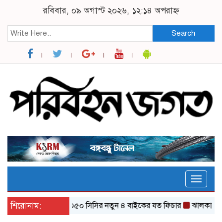
রবিবার, ০৯ অগাস্ট ২০২৬, ১২:১৪ অপরাহ্ন
Search
Toggle
naviga
‌য়্যাল এনফিল্ডের ৩৫০ সিসির নতুন ৪ বাইকের যত ফিচার
শিরোনাম:
ঝালকাঠি থেকে ১১