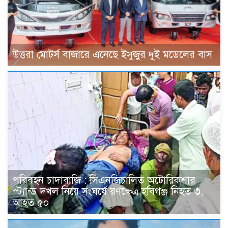
উত্তরা মোটর্স বাজারে এনেছে ইসুজুর দুই মডেলের বাস
পরিবহন চাদাবাজি : সিএনজিচালিত অটোরিকশার
স্ট্যান্ড দখল নিয়ে সংঘর্ষে রণক্ষেত্র হবিগঞ্জ নিহত ৩,
আহত ৫০