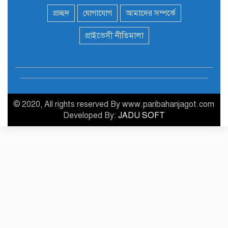
প্রচ্ছদ
যোগাযোগ
আমাদের সম্পর্কে
মন্ত্রী এমপিদের দেশত্যাগের
প্রাইভেসী নীতিমালা
৮
হিড়িক : নিরাপদ আশ্রয়ে
পালাচ্ছেন অনেকেই
বাস ড্রাইভার নিকোলাস মাদুরো
৯
আবারও ভেনেজুয়েলার
প্রেসিডেন্ট
© 2020, All rights reserved By www.paribahanjagot.com
Developed By:
JADU SOFT
ইউএস-বাংলার দশম বর্ষপূর্তি :
১০
২৪ এয়ারক্রাফট দিয়ে দেশে
বিদেশে ২০ গন্তব্যে ফ্লাইট
পরিচালনা