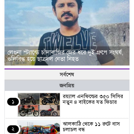
লেগুনা স্ট্যান্ডে চাঁদাবাজির জের ধরে দুই গ্রুপে সংঘর্ষ,
গুলিবিদ্ধ হয়ে ছাত্রদল নেতা নিহত
সর্বশেষ
জনপ্রিয়
র‌য়্যাল এনফিল্ডের ৩৫০ সিসির
১
নতুন ৪ বাইকের যত ফিচার
ঝালকাঠি থেকে ১১ রুটে বাস
২
চলাচল বন্ধ