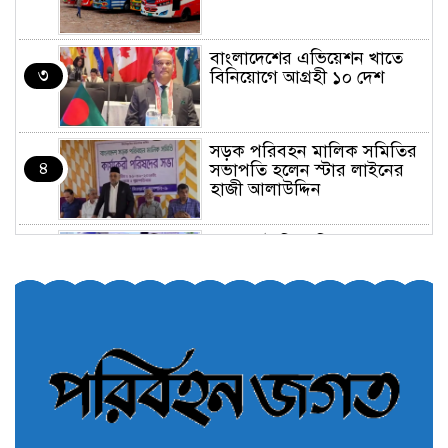
বাংলাদেশের এভিয়েশন খাতে
৩
বিনিয়োগে আগ্রহী ১০ দেশ
সড়ক পরিবহন মালিক সমিতির
৪
সভাপতি হলেন স্টার লাইনের
হাজী আলাউদ্দিন
তরুণরা ট্রাফিক নিয়ন্ত্রণে নামুক
৫
আবার
পেট্রোনাস লুব্রিক্যান্টস বিক্রি
৬
করবে মেঘনা পেট্রোলিয়াম
অনির্দিষ্টকালের জন্য বাংলাদেশে
৭
ভারতীয় সব ভিসা সেন্টার বন্ধ