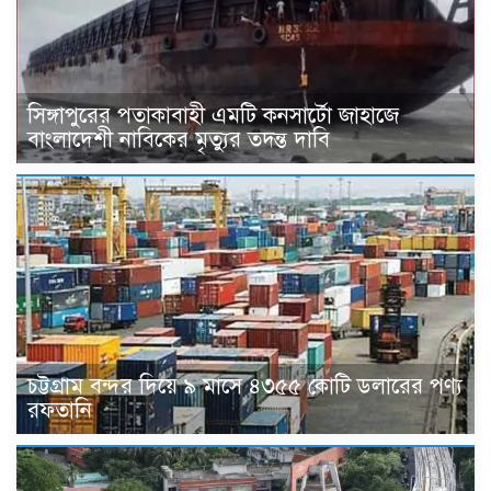
সিঙ্গাপুরের পতাকাবাহী এমটি কনসার্টো জাহাজে
বাংলাদেশী নাবিকের মৃত্যুর তদন্ত দাবি
চট্টগ্রাম বন্দর দিয়ে ৯ মাসে ৪৩৫৫ কোটি ডলারের পণ্য
রফতানি