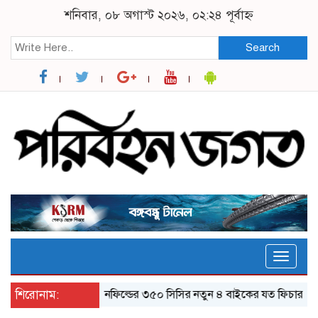
শনিবার, ০৮ অগাস্ট ২০২৬, ০২:২৪ পূর্বাহ্ন
Search
Toggle
naviga
শিরোনাম:
র‌য়্যাল এনফিল্ডের ৩৫০ সিসির নতুন ৪ বাইকের যত ফিচার
ঝালক