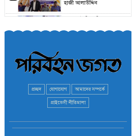
হাজী আলাউদ্দিন
তরুণরা ট্রাফিক নিয়ন্ত্রণে নামুক
৫
আবার
পেট্রোনাস লুব্রিক্যান্টস বিক্রি
৬
করবে মেঘনা পেট্রোলিয়াম
অনির্দিষ্টকালের জন্য বাংলাদেশে
৭
ভারতীয় সব ভিসা সেন্টার বন্ধ
প্রচ্ছদ
যোগাযোগ
আমাদের সম্পর্কে
মন্ত্রী এমপিদের দেশত্যাগের
প্রাইভেসী নীতিমালা
৮
হিড়িক : নিরাপদ আশ্রয়ে
পালাচ্ছেন অনেকেই
বাস ড্রাইভার নিকোলাস মাদুরো
৯
আবারও ভেনেজুয়েলার