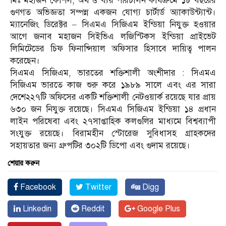
মিঃ মহাজন কৌশল, অর্থ ও ব্যয় পরিচালন কার্যক্রমে ১৮ বছরের
গুণগত অভিজ্ঞতা সম্পন্ন একজন যোগ্য চার্টার্ড অ্যাকাউন্ট্যান্ট।
ম্যানেজিং ডিরেক্টর – সিএমএ সিজিএম ইন্ডিয়া নিযুক্ত হওয়ার
আগে জনাব মহাজন সিইভিএ লজিস্টিকস ইন্ডিয়া প্রাইভেট
লিমিটেডের চিফ ফিনান্সিয়াল অফিসার হিসাবে দায়িত্ব পালন
করেছেন।
সিএমএ সিজিএম, ভারতের শক্তিশালী অংশীদার : সিএমএ
সিজিএম ভারতে কাজ শুরু করে ১৯৮৯ সালে এবং এর সারা
দেশে২২৭টি অফিসের একটি শক্তিশালী নেটওয়ার্ক রয়েছে যার প্রায়
৬৩০ জন নিযুক্ত রয়েছে। সিএমএ সিজিএম ইন্ডিয়া ১৪ প্রধান
লাইন পরিষেবা এবং ২৭সাপ্তাহিক কলগুলির মাধ্যমে বিশ্বব্যাপী
সংযুক্ত রয়েছে। বিরামহীন স্টোরেজ সুবিধাসহ গ্রাহকদের
সহায়তার জন্য গ্রুপটির ৩০২টি ডিপো এবং গুদাম রয়েছে।
শেয়ার করুন
Facebook
Twitter
Digg
Linkedin
Reddit
Google Plus