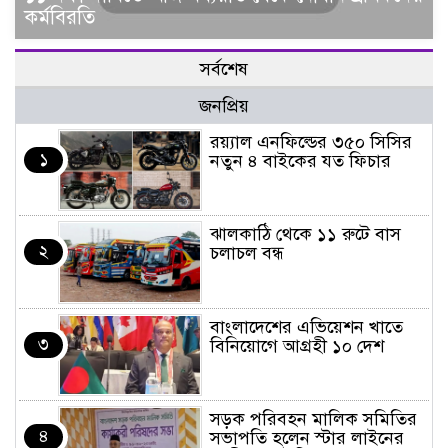
কর্মবিরতি
সর্বশেষ
জনপ্রিয়
র‌য়্যাল এনফিল্ডের ৩৫০ সিসির
১
নতুন ৪ বাইকের যত ফিচার
ঝালকাঠি থেকে ১১ রুটে বাস
২
চলাচল বন্ধ
বাংলাদেশের এভিয়েশন খাতে
৩
বিনিয়োগে আগ্রহী ১০ দেশ
সড়ক পরিবহন মালিক সমিতির
৪
সভাপতি হলেন স্টার লাইনের