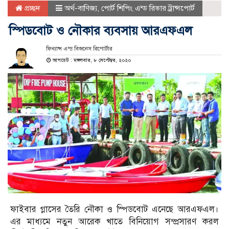
প্রচ্ছদ
অর্থ-বাণিজ্য
,
পোর্ট শিপিং এন্ড রিভার ট্রান্সপোর্ট
স্পিডবোট ও নৌকার ব্যবসায় আরএফএল
ফিন্যান্স এন্ড বিজনেস রিপোর্টার
আপডেট : মঙ্গলবার, ৮ সেপ্টেম্বর, ২০২০
ফাইবার গ্লাসের তৈরি নৌকা ও স্পিডবোট এনেছে আরএফএল।
এর মাধ্যমে নতুন আরেক খাতে বিনিয়োগ সম্প্রসারণ করল