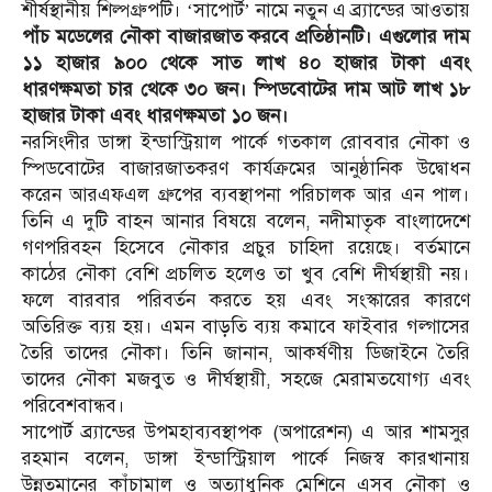
শীর্ষস্থানীয় শিল্পগ্রুপটি। ‘সাপোর্ট’ নামে নতুন এ ব্র্যান্ডের আওতায়
পাঁচ মডেলের নৌকা বাজারজাত করবে প্রতিষ্ঠানটি। এগুলোর দাম
১১ হাজার ৯০০ থেকে সাত লাখ ৪০ হাজার টাকা এবং
ধারণক্ষমতা চার থেকে ৩০ জন। স্পিডবোটের দাম আট লাখ ১৮
হাজার টাকা এবং ধারণক্ষমতা ১০ জন।
নরসিংদীর ডাঙ্গা ইন্ডাস্ট্রিয়াল পার্কে গতকাল রোববার নৌকা ও
স্পিডবোটের বাজারজাতকরণ কার্যক্রমের আনুষ্ঠানিক উদ্বোধন
করেন আরএফএল গ্রুপের ব্যবস্থাপনা পরিচালক আর এন পাল।
তিনি এ দুটি বাহন আনার বিষয়ে বলেন, নদীমাতৃক বাংলাদেশে
গণপরিবহন হিসেবে নৌকার প্রচুর চাহিদা রয়েছে। বর্তমানে
কাঠের নৌকা বেশি প্রচলিত হলেও তা খুব বেশি দীর্ঘস্থায়ী নয়।
ফলে বারবার পরিবর্তন করতে হয় এবং সংস্কারের কারণে
অতিরিক্ত ব্যয় হয়। এমন বাড়তি ব্যয় কমাবে ফাইবার গল্গাসের
তৈরি তাদের নৌকা। তিনি জানান, আকর্ষণীয় ডিজাইনে তৈরি
তাদের নৌকা মজবুত ও দীর্ঘস্থায়ী, সহজে মেরামতযোগ্য এবং
পরিবেশবান্ধব।
সাপোর্ট ব্র্যান্ডের উপমহাব্যবস্থাপক (অপারেশন) এ আর শামসুর
রহমান বলেন, ডাঙ্গা ইন্ডাস্ট্রিয়াল পার্কে নিজস্ব কারখানায়
উন্নতমানের কাঁচামাল ও অত্যাধুনিক মেশিনে এসব নৌকা ও