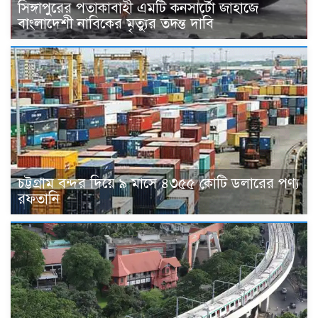
সিঙ্গাপুরের পতাকাবাহী এমটি কনসার্টো জাহাজে
বাংলাদেশী নাবিকের মৃত্যুর তদন্ত দাবি
চট্টগ্রাম বন্দর দিয়ে ৯ মাসে ৪৩৫৫ কোটি ডলারের পণ্য
রফতানি