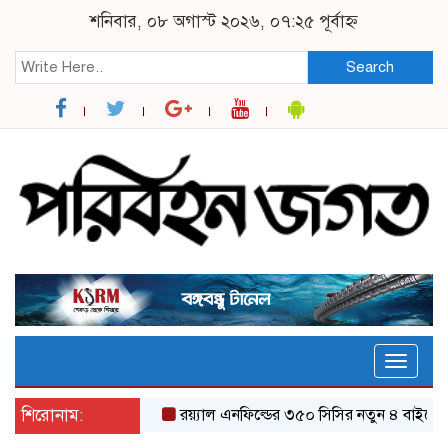
শনিবার, ০৮ অগাস্ট ২০২৬, ০৭:২৫ পূর্বাহ্ন
Search
Toggle
naviga
শিরোনাম:
র‌য়্যাল এনফিল্ডের ৩৫০ সিসির নতুন ৪ বাইকের যত 