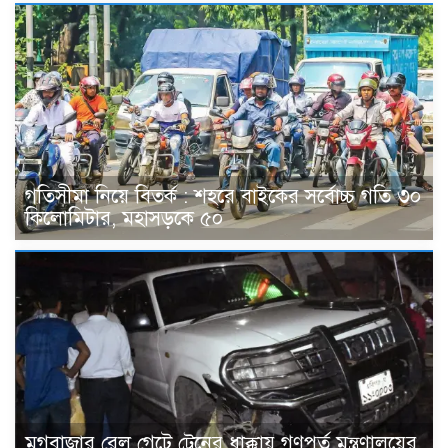
গতিসীমা নিয়ে বিতর্ক : শহরে বাইকের সর্বোচ্চ গতি ৩০
কিলোমিটার, মহাসড়কে ৫০
মগবাজার রেল গেটে ট্রেনের ধাক্কায় গণপূর্ত মন্ত্রণালয়ের