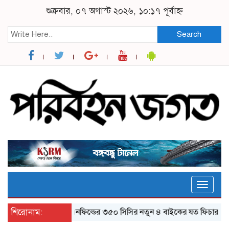
শুক্রবার, ০৭ অগাস্ট ২০২৬, ১০:১৭ পূর্বাহ্ন
Search
Toggle
naviga
শিরোনাম:
র‌য়্যাল এনফিল্ডের ৩৫০ সিসির নতুন ৪ বাইকের যত ফিচার
ঝাল