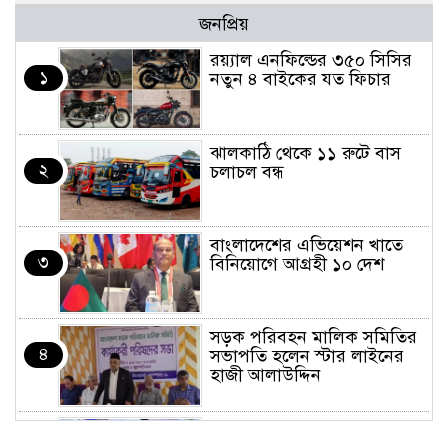
জনপ্রিয়
র‌য়্যাল এনফিল্ডের ৩৫০ সিসির
১
নতুন ৪ বাইকের যত ফিচার
ঝালকাঠি থেকে ১১ রুটে বাস
২
চলাচল বন্ধ
বাংলাদেশের এভিয়েশন খাতে
৩
বিনিয়োগে আগ্রহী ১০ দেশ
সড়ক পরিবহন মালিক সমিতির
৪
সভাপতি হলেন স্টার লাইনের
হাজী আলাউদ্দিন
তরুণরা ট্রাফিক নিয়ন্ত্রণে নামুক
৫