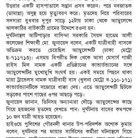
উত্তরার একটি হাসপাতালে সন্তান প্রসব করেন। পরে নবজাতক
(তামান্না) অসুস্থ হয়ে মৃৃত্যুবরণ করে। মৃতদেহ নিয়ে পরিবারের
সদস্যরা বুধবার দুপুর সাড়ে ১২টায় ঢাকা থেকে অ্যাম্বুলেন্সে
ঝালকাঠির বাউকাঠী গ্রামের উদ্দেশে রওনা হন।
দুর্ঘটনাস্থল আটিপাড়ার বাসিন্দা সরকারি সৈয়দ হাতেম আলী
কলেজের শিক্ষার্থী মো. জুনায়েদ বলেন, একটি যাত্রীবাহী বাসকে
অতিক্রম করতে চেয়েছিল অ্যাম্বুলেন্সটি (ঢাকা মেট্রো
ছ-৭১১৭১৩)। এসময় বিপরীত দিক থেকে আসা মেসার্স গাজী
রাইস মিল নামক একটি প্রতিষ্ঠানের কাভার্ডভ্যানের সঙ্গে
অ্যাম্বুলেন্সটির মুখোমুখি সংঘর্ষ হয়। একই সময়ে পিছনে থাকা
মায়া ট্রাভেলস নামক যাত্রীবাহী বাস (খুলনা মেট্রো ব-১১০-১৭১)
কাভার্ডভ্যানটিকে সজোরে ধাক্কা দেয়। এতে অ্যাম্বুলেন্সটি ছিটকে
সড়কের পাশে গাছের ওপর আছড়ে পড়ে।
জুনায়েদ জানান, তিনিসহ অন্যান্যরা দৌড়ে অ্যাম্বুলেন্সের কাছে
গিয়ে ছয়জনের মৃতদেহ দেখতে পান। দুর্ঘটনায় বাসের কমপক্ষে
১০ জন যাত্রী আহত হয়েছেন।
হাইওয়ে পুলিশের গৌরনদী থানার উপ-পরিদর্শক অশোক কুমার
বলেন, দুর্ঘটনার পর ফায়ার সার্ভিসের কর্মীরা ঘটনাস্থলে গিয়ে