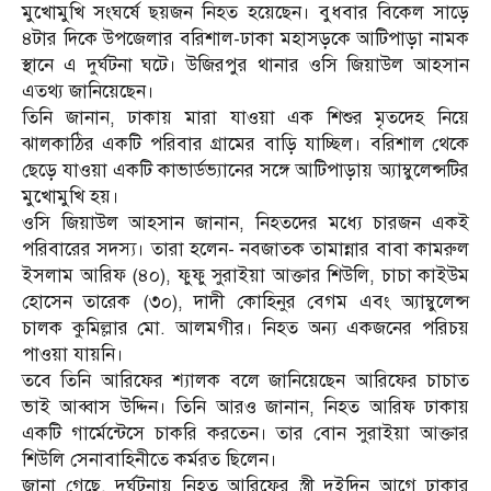
মুখোমুখি সংঘর্ষে ছয়জন নিহত হয়েছেন। বুধবার বিকেল সাড়ে
৪টার দিকে উপজেলার বরিশাল-ঢাকা মহাসড়কে আটিপাড়া নামক
স্থানে এ দুর্ঘটনা ঘটে। উজিরপুর থানার ওসি জিয়াউল আহসান
এতথ্য জানিয়েছেন।
তিনি জানান, ঢাকায় মারা যাওয়া এক শিশুর মৃতদেহ নিয়ে
ঝালকাঠির একটি পরিবার গ্রামের বাড়ি যাচ্ছিল। বরিশাল থেকে
ছেড়ে যাওয়া একটি কাভার্ডভ্যানের সঙ্গে আটিপাড়ায় অ্যাম্বুলেন্সটির
মুখোমুখি হয়।
ওসি জিয়াউল আহসান জানান, নিহতদের মধ্যে চারজন একই
পরিবারের সদস্য। তারা হলেন- নবজাতক তামান্নার বাবা কামরুল
ইসলাম আরিফ (৪০), ফুফু সুরাইয়া আক্তার শিউলি, চাচা কাইউম
হোসেন তারেক (৩০), দাদী কোহিনুর বেগম এবং অ্যাম্বুলেন্স
চালক কুমিল্লার মো. আলমগীর। নিহত অন্য একজনের পরিচয়
পাওয়া যায়নি।
তবে তিনি আরিফের শ্যালক বলে জানিয়েছেন আরিফের চাচাত
ভাই আব্বাস উদ্দিন। তিনি আরও জানান, নিহত আরিফ ঢাকায়
একটি গার্মেন্টেসে চাকরি করতেন। তার বোন সুরাইয়া আক্তার
শিউলি সেনাবাহিনীতে কর্মরত ছিলেন।
জানা গেছে, দুর্ঘটনায় নিহত আরিফের স্ত্রী দুইদিন আগে ঢাকার