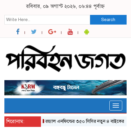
রবিবার, ০৯ অগাস্ট ২০২৬, ০৬:৪৪ পূর্বাহ্ন
Search
Toggle
naviga
শিরোনাম:
র‌য়্যাল এনফিল্ডের ৩৫০ সিসির নতুন ৪ বাইকের যত ফিচার