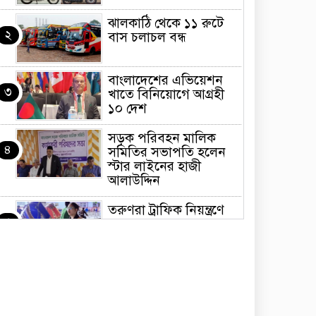
ঝালকাঠি থেকে ১১ রুটে
২
বাস চলাচল বন্ধ
বাংলাদেশের এভিয়েশন
৩
খাতে বিনিয়োগে আগ্রহী
১০ দেশ
সড়ক পরিবহন মালিক
৪
সমিতির সভাপতি হলেন
স্টার লাইনের হাজী
আলাউদ্দিন
তরুণরা ট্রাফিক নিয়ন্ত্রণে
৫
নামুক আবার
পেট্রোনাস লুব্রিক্যান্টস
৬
বিক্রি করবে মেঘনা
পেট্রোলিয়াম