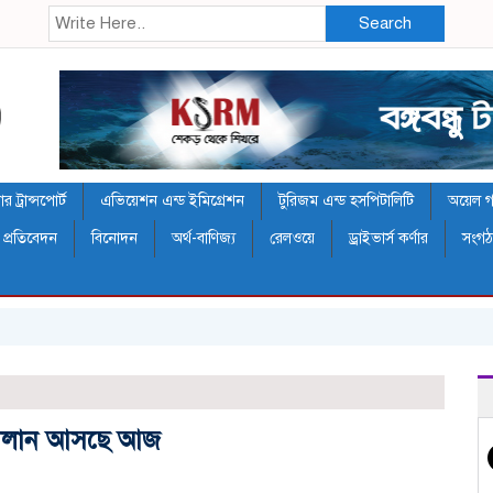
Search
 ট্রান্সপোর্ট
এভিয়েশন এন্ড ইমিগ্রেশন
টুরিজম এন্ড হসপিটালিটি
অয়েল গ্য
 প্রতিবেদন
বিনোদন
অর্থ-বাণিজ্য
রেলওয়ে
ড্রাইভার্স কর্ণার
সংগ
 চালান আসছে আজ