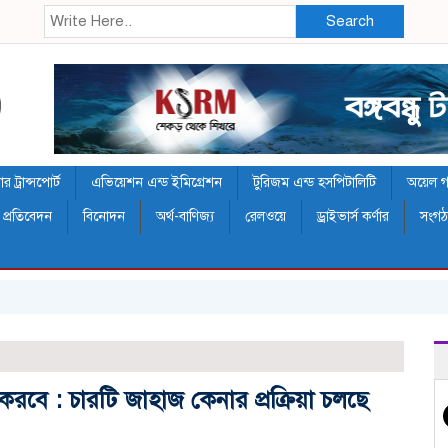
Search
 ট্রান্সপোর্ট
এভিয়েশন এন্ড ইমিগ্রেশন
টুরিজম এন্ড হসপিটালিটি
অয়েল গ্য
 প্রতিবেদন
বিনোদন
অর্থ-বাণিজ্য
রেলওয়ে
ড্রাইভার্স কর্ণার
সংগ
রবে : চারটি জাহাজ কেনার প্রক্রিয়া চলছে