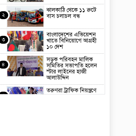
ঝালকাঠি থেকে ১১ রুটে
২
বাস চলাচল বন্ধ
বাংলাদেশের এভিয়েশন
৩
খাতে বিনিয়োগে আগ্রহী
১০ দেশ
সড়ক পরিবহন মালিক
৪
সমিতির সভাপতি হলেন
স্টার লাইনের হাজী
আলাউদ্দিন
তরুণরা ট্রাফিক নিয়ন্ত্রণে
৫
নামুক আবার
পেট্রোনাস লুব্রিক্যান্টস
৬
বিক্রি করবে মেঘনা
পেট্রোলিয়াম