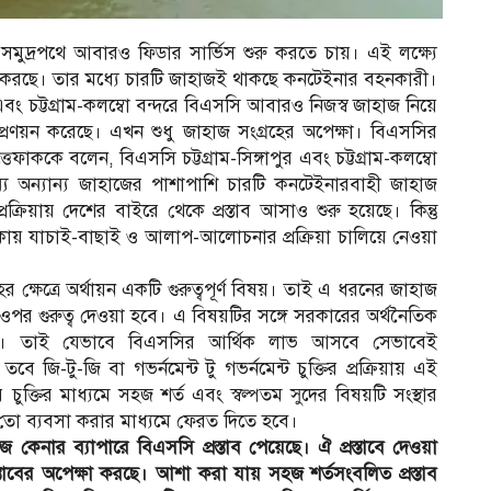
মুদ্রপথে আবারও ফিডার সার্ভিস শুরু করতে চায়। এই লক্ষ্যে
্টা করছে। তার মধ্যে চারটি জাহাজই থাকছে কনটেইনার বহনকারী।
ুর এবং চট্টগ্রাম-কলম্বো বন্দরে বিএসসি আবারও নিজস্ব জাহাজ নিয়ে
প্রণয়ন করেছে। এখন শুধু জাহাজ সংগ্রহের অপেক্ষা। বিএসসির
েফাককে বলেন, বিএসসি চট্টগ্রাম-সিঙ্গাপুর এবং চট্টগ্রাম-কলম্বো
য অন্যান্য জাহাজের পাশাপাশি চারটি কনটেইনারবাহী জাহাজ
রক্রিয়ায় দেশের বাইরে থেকে প্রস্তাব আসাও শুরু হয়েছে। কিন্তু
থাকায় যাচাই-বাছাই ও আলাপ-আলোচনার প্রক্রিয়া চালিয়ে নেওয়া
ক্ষেত্রে অর্থায়ন একটি গুরুত্বপূর্ণ বিষয়। তাই এ ধরনের জাহাজ
ের ওপর গুরুত্ব দেওয়া হবে। এ বিষয়টির সঙ্গে সরকারের অর্থনৈতিক
্ন জড়িত। তাই যেভাবে বিএসসির আর্থিক লাভ আসবে সেভাবেই
ি-টু-জি বা গভর্নমেন্ট টু গভর্নমেন্ট চুক্তির প্রক্রিয়ায় এই
ুক্তির মাধ্যমে সহজ শর্ত এবং স্বল্পতম সুদের বিষয়টি সংস্থার
তো ব্যবসা করার মাধ্যমে ফেরত দিতে হবে।
েনার ব্যাপারে বিএসসি প্রস্তাব পেয়েছে। ঐ প্রস্তাবে দেওয়া
তাবের অপেক্ষা করছে। আশা করা যায় সহজ শর্তসংবলিত প্রস্তাব