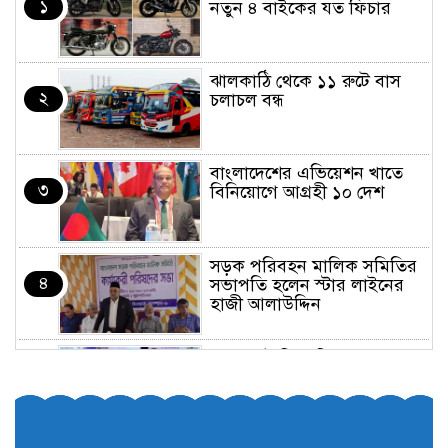
১
নতুন ৪ বাইকের যত ফিচার
ঝালকাঠি থেকে ১১ রুটে বাস
২
চলাচল বন্ধ
বাংলাদেশের এভিয়েশন খাতে
৩
বিনিয়োগে আগ্রহী ১০ দেশ
সড়ক পরিবহন মালিক সমিতির
৪
সভাপতি হলেন স্টার লাইনের
হাজী আলাউদ্দিন
তরুণরা ট্রাফিক নিয়ন্ত্রণে নামুক
৫
আবার