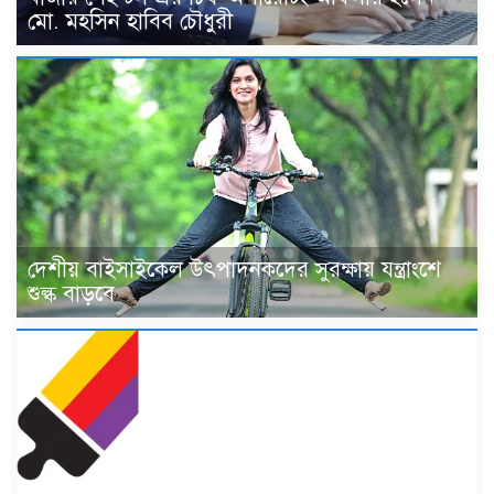
মো. মহসিন হাবিব চৌধুরী
দেশীয় বাইসাইকেল উৎপাদনকদের সুরক্ষায় যন্ত্রাংশে
শুল্ক বাড়বে