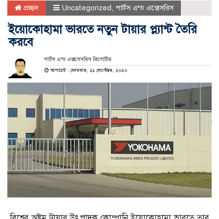
প্রচ্ছদ
Uncategorized
,
পার্টস এন্ড এক্সেসরিস
ইয়োকোহামা ভারতে নতুন টায়ার প্ল্যান্ট তৈরি
করবে
পার্টস এন্ড এক্সসেসরিস রিপোর্টার
আপডেট : সোমবার, ২১ সেপ্টেম্বর, ২০২০
বিশ্বের অষ্টম টায়ার উৎপাদক কোম্পানি ইয়োকোহামা ভারতে তার