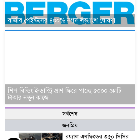
বার্জার পেইন্টসের ৪০০% নগদ লভ্যাংশ ঘোষণা
শিপ বিল্ডিং ইন্ডাস্ট্রি প্রাণ ফিরে পাচ্ছে ৫০০০ কোটি
টাকার নতুন কাজে
সর্বশেষ
জনপ্রিয়
র‌য়্যাল এনফিল্ডের ৩৫০ সিসির