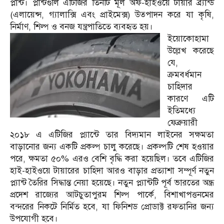
প্লান্ট। প্লান্টগুলি এটিজির তিনটি মূল অফ-হাইওয়ে টায়ার ব্র্যান্ড
(এলায়েন্স, গ্যালাক্সি এবং প্রাইমেক্স) উত্পাদন করে যা কৃষি,
নির্মাণ, শিল্প ও বনজ যন্ত্রপাতিতে ব্যবহৃত হয়।
ইয়োকোহামা
উল্লেখ করেছে
যে,
ক্রমবর্ধমান
চাহিদার
কারণে এটি
ইতিমধ্যে
ফেব্রুয়ারী
২০১৮ এ এটিজির প্ল্যান্টে তার বিদ্যমান লাইনের সক্ষমতা
বাড়ানোর জন্য একটি প্রকল্প চালু করেছে। প্রকল্পটি শেষ হওয়ার
পরে, ক্ষমতা ৫০% এরও বেশি বৃদ্ধি করা হয়েছিল। তবে এটিজির
হাই-হাইওয়ে টায়ারের চাহিদা আরও বাড়ার প্রত্যাশা সম্পূর্ণ নতুন
প্ল্যান্ট তৈরির সিদ্ধান্ত নেয়া হয়েছে। নতুন প্ল্যান্টটি পূর্ব ভারতের অন্ধ্র
প্রদেশ রাজ্যের আটচুতাপুরম শিল্প পার্কে, বিশাখাপত্তনমের
বন্দরের নিকটে নির্মিত হবে, যা ফিনিশড প্রোডাক্ট রফতানির জন্য
উপযোগী হবে।