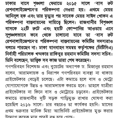
ঢাকার বাসে শৃঙ্খলা ফেরাতে ২০১৫ সালে ‘বাস রুট
রেশনালাইজেশনে’র পরিকল্পনা নেওয়া হয়। প্রথমে মেয়র
আনিসুল হক এবং তার মৃত্যুর পর সাবেক মেয়র সাঈদ খোকন এ
পরিকল্পনা বাস্তবায়নের দায়িত্বে ছিলেন। রাজধানীর বিশৃঙ্খল
বাসকে ২২টি রুটে এবং ছয়টি কোম্পানির আওতায় এনে
সুশৃঙ্খলভাবে কবে থেকে চালানো যাবে তা ‘বাস রুট
রেশনালাইজেশনে’র পরিকল্পনা বাস্তবায়নের কমিটির সদস্যরাও
বলতে পারছেন না। ঢাকা যানবাহন সমন্বয় কর্তৃপক্ষের (ডিটিসিএ)
নির্বাহী পরিচালক খন্দকার রাকিবুর রহমান কমিটির সদস্য সচিব।
তিনি বলেছেন, তাত্ত্বিক সব কাজ তারা শেষ করেছেন।
গণপরিবহন বিশেষজ্ঞ এবং বুয়েটের অধ্যাপক ড. মিজানুর রহমান
বলেন, আরামদায়ক ও নিরাপদ গণপরিবহন ব্যবস্থা না থাকায়
প্রাইভেটকার বেড়েই চলেছে। এটা কমাতে হলে বাস ও মেট্রো
যোগাযোগকে উন্নত ও আরামদায়ক করতে হবে। তাহলে যাত্রীরা
প্রাইভেটকার না কিনে বাস ও মেট্রোতে চড়বেন। প্রাইভেটকার
কমাতে রাজধানীর দুটি সড়ক গাড়িমুক্ত রাখার ঘোষণা করা
হয়েছিল ২০১৬ সালে। চার বছরেও তা কার্যকর হয়নি। মাসের
প্রথম শুক্রবার মানিক মিয়া অ্যাভিনিউ প্রাইভেটকার মুক্ত করার
উদ্যোগ কয়েক মাস পরেই বন্ধ হয়ে গেছে।