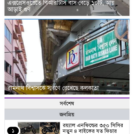
এক্সপ্রেসওয়েতে বিআরটিসি বাস বেড়ে ১০টি, আয়
আড়াই গুণ
রামনাথ বিশ্বাসকে স্মরণে রেখেছে কলকাতা
সর্বশেষ
জনপ্রিয়
র‌য়্যাল এনফিল্ডের ৩৫০ সিসির
১
নতুন ৪ বাইকের যত ফিচার