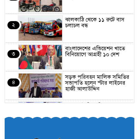
ঝালকাঠি থেকে ১১ রুটে বাস
২
চলাচল বন্ধ
বাংলাদেশের এভিয়েশন খাতে
৩
বিনিয়োগে আগ্রহী ১০ দেশ
সড়ক পরিবহন মালিক সমিতির
৪
সভাপতি হলেন স্টার লাইনের
হাজী আলাউদ্দিন
তরুণরা ট্রাফিক নিয়ন্ত্রণে নামুক
৫
আবার
পেট্রোনাস লুব্রিক্যান্টস বিক্রি