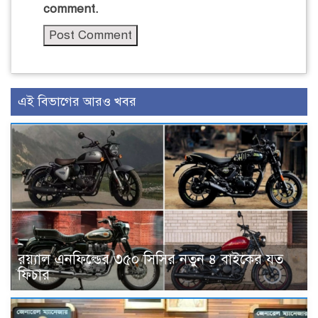
comment.
এই বিভাগের আরও খবর
র‌য়্যাল এনফিল্ডের ৩৫০ সিসির নতুন ৪ বাইকের যত
ফিচার