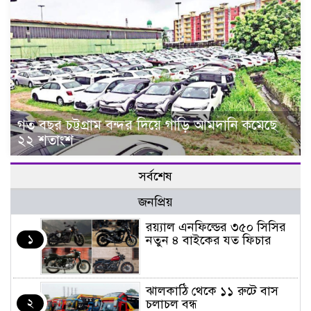
গত বছর চট্টগ্রাম বন্দর দিয়ে গাড়ি আমদানি কমেছে
২২ শতাংশ
সর্বশেষ
জনপ্রিয়
র‌য়্যাল এনফিল্ডের ৩৫০ সিসির
১
নতুন ৪ বাইকের যত ফিচার
ঝালকাঠি থেকে ১১ রুটে বাস
২
চলাচল বন্ধ