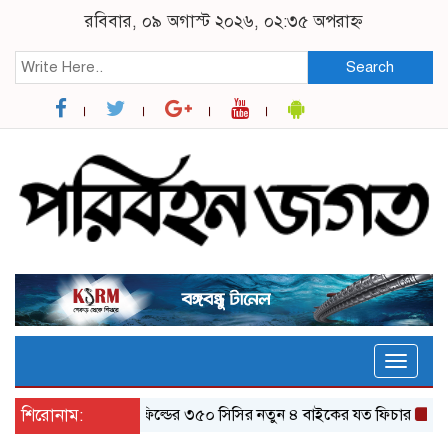
রবিবার, ০৯ অগাস্ট ২০২৬, ০২:৩৫ অপরাহ্ন
Search
Toggle
naviga
শিরোনাম:
র‌য়্যাল এনফিল্ডের ৩৫০ সিসির নতুন ৪ বাইকের যত ফিচার
ঝালকাঠি