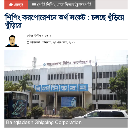
প্রচ্ছদ
পোর্ট শিপিং এন্ড রিভার ট্রান্সপোর্ট
শিপিং করপোরেশনে অর্থ সংকট : চলছে খুঁড়িয়ে
খুঁড়িয়ে
ফসিহ উদ্দীন মাহতাব
আপডেট : রবিবার, ২৭ সেপ্টেম্বর, ২০২০
Bangladesh Shipping Corporation