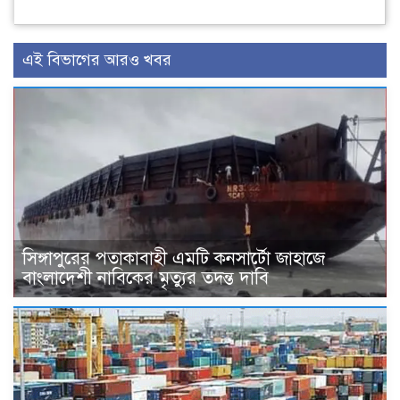
এই বিভাগের আরও খবর
সিঙ্গাপুরের পতাকাবাহী এমটি কনসার্টো জাহাজে
বাংলাদেশী নাবিকের মৃত্যুর তদন্ত দাবি