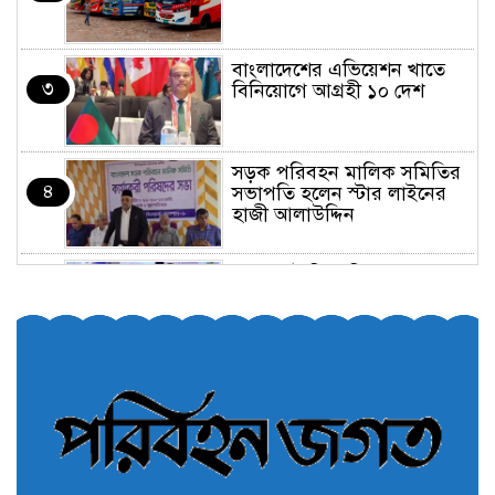
বাংলাদেশের এভিয়েশন খাতে
৩
বিনিয়োগে আগ্রহী ১০ দেশ
সড়ক পরিবহন মালিক সমিতির
৪
সভাপতি হলেন স্টার লাইনের
হাজী আলাউদ্দিন
তরুণরা ট্রাফিক নিয়ন্ত্রণে নামুক
৫
আবার
পেট্রোনাস লুব্রিক্যান্টস বিক্রি
৬
করবে মেঘনা পেট্রোলিয়াম
অনির্দিষ্টকালের জন্য বাংলাদেশে
৭
ভারতীয় সব ভিসা সেন্টার বন্ধ