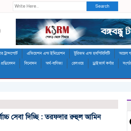
Search
 ট্রান্সপোর্ট
এভিয়েশন এন্ড ইমিগ্রেশন
টুরিজম এন্ড হসপিটালিটি
অয়েল গ্য
 প্রতিবেদন
বিনোদন
অর্থ-বাণিজ্য
রেলওয়ে
ড্রাইভার্স কর্ণার
সংগ
র্বোচ্চ সেবা দিচ্ছি : তরফদার রুহুল আমিন