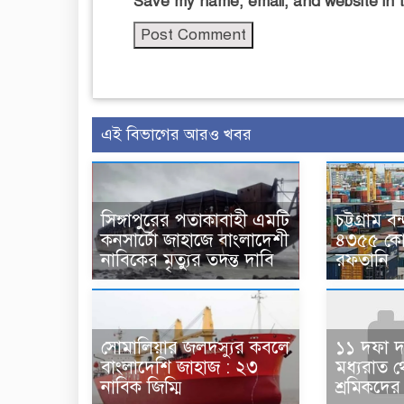
Save my name, email, and website in t
এই বিভাগের আরও খবর
সিঙ্গাপুরের পতাকাবাহী এমটি
চট্টগ্রাম 
কনসার্টো জাহাজে বাংলাদেশী
৪৩৫৫ কোট
নাবিকের মৃত্যুর তদন্ত দাবি
রফতানি
সোমালিয়ার জলদস্যুর কবলে
১১ দফা 
বাংলাদেশি জাহাজ : ২৩
মধ্যরাত 
নাবিক জিম্মি
শ্রমিকদের