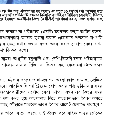
 ১৫ লাখ টন পণ্য ওঠানামা হয় গত বছরে। এর মধ্যে ১৩ শতাংশ পণ্য ওঠানামা করে
 অপারেটর প্রতিষ্ঠানটি বন্দরের নিউমুুরিং কনটেইনার টার্মিনাল (এনসিটি), চিটাগাং
মলাপুর ইনল্যান্ড কনটেইনার ডিপো (আইসিডি) পরিচালনা করছে। ফলে সাধারণ এবং
ডের ব্যবস্থাপনা পরিচালক (এমডি) তরফদার রুহুল আমিন বলেন,
ের অপারেশনাল কাজের তুলনা করলে একেবারে শতভাগ অগ্রগতি
ন্তোষ নেই; কথায় কথায় বন্দর অচল করার সুযোগ নেই। এখন
অগ্রগতি করা হচ্ছে।
লেও আমরা আধুনিক যন্ত্রপাতি এবং দেশি-বিদেশি বন্দর পরিচালনায়
র চ্যালেঞ্জ সামাল দিচ্ছি, যা বিশ্বের অন্য যেকোনো উন্নত বন্দর
েন, ‘চট্টগ্রাম বন্দরে জাহাজের গড় অবস্থানকাল কমেছে, জেটিতে
েছে। আধুনিক কি গ্যান্ট্রি ক্রেন যোগ করায় পণ্য ওঠানামায় সময়
বহারকারীদের সর্বোচ্চ সেবা দিচ্ছি। এখন সব কিছুর সময়
ে পণ্য বন্দর হয়ে কারখানায় নিতে পারবেন তার হিসাব কষতে
ার কাছে পৌঁছাতে পারবেন তারও হিসাব আগেই মেলাতে পারছেন।’
সময় আরো সাশ্রয় করতে চাই উল্লেখ করে সাইফ পাওয়ারটেকের