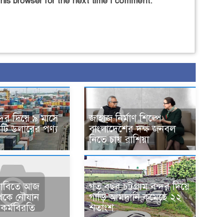
his browser for the next time I comment.
বন্দর দিয়ে ৯ মাসে
জাহাজ নির্মাণ শিল্পে
ি ডলারের পণ্য
বাংলাদেশের দক্ষ জনবল
নিতে চায় রাশিয়া
গত বছর চট্টগ্রাম বন্দর দিয়ে
দাবিতে আজ
গাড়ি আমদানি কমেছে ২২
থেকে নৌযান
শতাংশ
 কর্মবিরতি