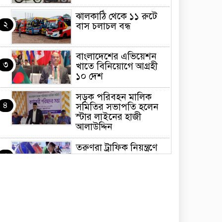
ঝালকাঠি থেকে ১১ রুটে
২
বাস চলাচল বন্ধ
বাংলাদেশের এভিয়েশন
৩
খাতে বিনিয়োগে আগ্রহী
১০ দেশ
সড়ক পরিবহন মালিক
৪
সমিতির সভাপতি হলেন
স্টার লাইনের হাজী
আলাউদ্দিন
তরুণরা ট্রাফিক নিয়ন্ত্রণে
৫
নামুক আবার
পেট্রোনাস লুব্রিক্যান্টস
৬
বিক্রি করবে মেঘনা
পেট্রোলিয়াম