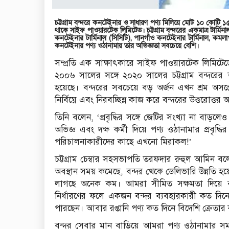
চট্টগ্রাম বন্দরে কনটেইনার ও সাধারণ পণ্য মিলিয়ে মোট ১০ কোটি
থাকে সাইফ পাওয়ারটেক লিমিটেড। চট্টগ্রাম বন্দরের একমাত্র টার্মিনাল
কনটেইনার টার্মিনাল (সিসিটি), পানগাঁও কনটেইনার টার্মিনাল, ক
কনটেইনার পণ্য ওঠানামায় তার অভিজ্ঞতা সবচেয়ে বেশি।
সম্প্রতি এক সাক্ষাৎকারে সাইফ পাওয়ারটেক লিমিটে
২০০৬ সালের সঙ্গে ২০২০ সালের চট্টগ্রাম বন্দর
হয়েছে। বন্দরের সবচেয়ে বড় অর্জন এখন শ্রম অস
নির্বিঘ্নে এবং নিরবচ্ছিন্ন কাজ করে বন্দরের উত্তরোত্তর 
তিনি বলেন, ‘প্রবৃদ্ধির সঙ্গে জেটির সংখ্যা না বাড়
অভিজ্ঞ এবং দক্ষ কর্মী দিয়ে পণ্য ওঠানামার প্রবৃদ্ধি
পরিচালনাকারীদের কাছে এখনো মিরাকল!’
চট্টগ্রাম চেম্বার সহসভাপতি তরফদার রুহুল আমিন বল
অবস্থান সময় কমেছে, বন্দর থেকে ডেলিভারি উন্নতি হয়
লাগছে অনেক কম। আমরা সীমিত সক্ষমতা দিয়ে ব্য
নির্ধারণের ফলে একজন বন্দর ব্যবহারকারী কত দিন
পারছেন। আবার রপ্তানি পণ্য কত দিনে বিদেশি ক্রেত
বন্দর সেবার মান বাড়িয়ে আমরা পণ্য ওঠানামার 