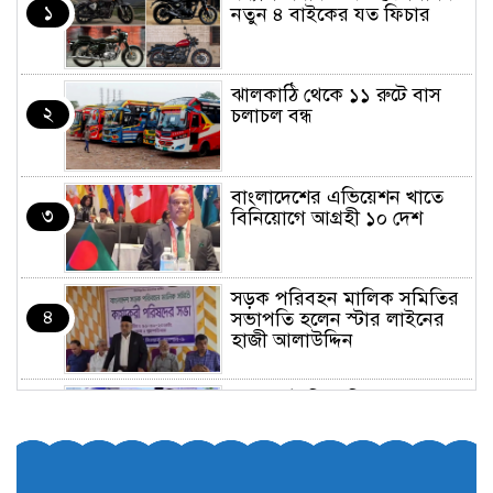
১
নতুন ৪ বাইকের যত ফিচার
ঝালকাঠি থেকে ১১ রুটে বাস
২
চলাচল বন্ধ
বাংলাদেশের এভিয়েশন খাতে
৩
বিনিয়োগে আগ্রহী ১০ দেশ
সড়ক পরিবহন মালিক সমিতির
৪
সভাপতি হলেন স্টার লাইনের
হাজী আলাউদ্দিন
তরুণরা ট্রাফিক নিয়ন্ত্রণে নামুক
৫
আবার