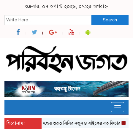
শুক্রবার, ০৭ অগাস্ট ২০২৬, ০৭:২৫ অপরাহ্ন
Search
Toggle
naviga
শিরোনাম:
র‌য়্যাল এনফিল্ডের ৩৫০ সিসির নতুন ৪ বাইকের যত ফিচার
ঝালকাঠি থ