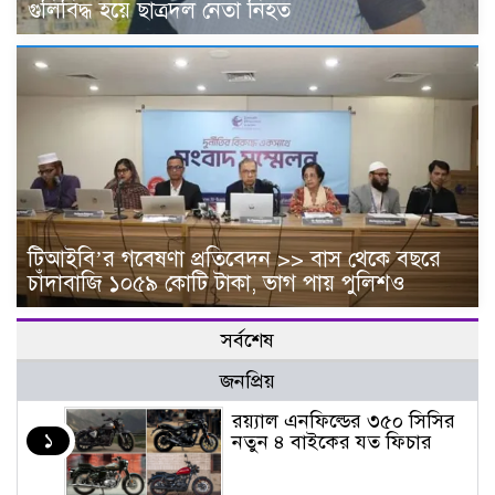
গুলিবিদ্ধ হয়ে ছাত্রদল নেতা নিহত
টিআইবি’র গবেষণা প্রতিবেদন >> বাস থেকে বছরে
চাঁদাবা‌জি ১০৫৯ কোটি টাকা, ভাগ পায় পুলিশও
সর্বশেষ
জনপ্রিয়
র‌য়্যাল এনফিল্ডের ৩৫০ সিসির
১
নতুন ৪ বাইকের যত ফিচার