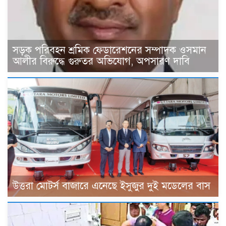
সড়ক পরিবহন শ্রমিক ফেডারেশনের সম্পাদক ওসমান
আলীর বিরুদ্ধে গুরুতর অভিযোগ, অপসারণ দাবি
উত্তরা মোটর্স বাজারে এনেছে ইসুজুর দুই মডেলের বাস