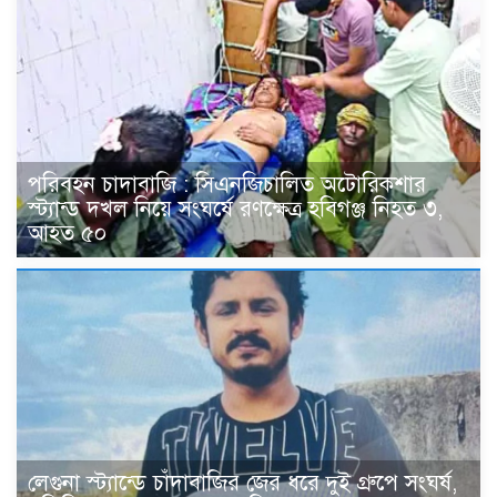
পরিবহন চাদাবাজি : সিএনজিচালিত অটোরিকশার
স্ট্যান্ড দখল নিয়ে সংঘর্ষে রণক্ষেত্র হবিগঞ্জ নিহত ৩,
আহত ৫০
লেগুনা স্ট্যান্ডে চাঁদাবাজির জের ধরে দুই গ্রুপে সংঘর্ষ,