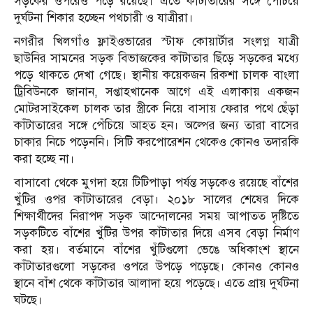
সড়কের ওপরেও পড়ে রয়েছে। এতে কাঁটাতারের সঙ্গে পেঁচিয়ে
দুর্ঘটনা শিকার হচ্ছেন পথচারী ও যাত্রীরা।
নগরীর খিলগাঁও ফ্লাইওভারের স্টাফ কোয়ার্টার সংলগ্ন যাত্রী
ছাউনির সামনের সড়ক বিভাজকের কাঁটাতার ছিঁড়ে সড়কের মধ্যে
পড়ে থাকতে দেখা গেছে। স্থানীয় কয়েকজন রিকশা চালক বাংলা
ট্রিবিউনকে জানান, সপ্তাহখানেক আগে এই এলাকায় একজন
মোটরসাইকেল চালক তার স্ত্রীকে নিয়ে বাসায় ফেরার পথে ছেঁড়া
কাঁটাতারের সঙ্গে পেঁচিয়ে আহত হন। অল্পের জন্য তারা বাসের
চাকার নিচে পড়েননি। সিটি করপোরেশন থেকেও কোনও তদারকি
করা হচ্ছে না।
বাসাবো থেকে মুগদা হয়ে টিটিপাড়া পর্যন্ত সড়কেও রয়েছে বাঁশের
খুঁটির ওপর কাঁটাতারের বেড়া। ২০১৮ সালের শেষের দিকে
শিক্ষার্থীদের নিরাপদ সড়ক আন্দোলনের সময় আপাতত দৃষ্টিতে
সড়কটিতে বাঁশের খুঁটির উপর কাঁটাতার দিয়ে এসব বেড়া নির্মাণ
করা হয়। বর্তমানে বাঁশের খুঁটিগুলো ভেঙে অধিকাংশ স্থানে
কাঁটাতারগুলো সড়কের ওপরে উপড়ে পড়েছে। কোনও কোনও
স্থানে বাঁশ থেকে কাঁটাতার আলাদা হয়ে পড়েছে। এতে প্রায় দুর্ঘটনা
ঘটছে।