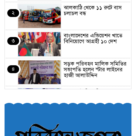
ঝালকাঠি থেকে ১১ রুটে বাস
২
চলাচল বন্ধ
বাংলাদেশের এভিয়েশন খাতে
৩
বিনিয়োগে আগ্রহী ১০ দেশ
সড়ক পরিবহন মালিক সমিতির
৪
সভাপতি হলেন স্টার লাইনের
হাজী আলাউদ্দিন
তরুণরা ট্রাফিক নিয়ন্ত্রণে নামুক
৫
আবার
পেট্রোনাস লুব্রিক্যান্টস বিক্রি
৬
করবে মেঘনা পেট্রোলিয়াম