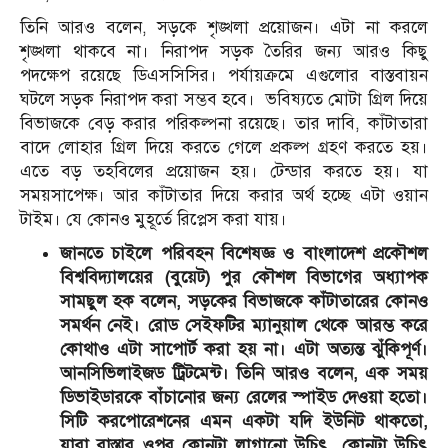
তিনি আরও বলেন, সড়কে শৃঙ্খলা প্রয়োজন। এটা না করলে
শৃঙ্খলা থাকবে না। নিরাপদ সড়ক তৈরির জন্য আরও কিছু
পদক্ষেপ রয়েছে ডিএসসিসির। পর্যায়ক্রমে এগুলোর বাস্তবায়ন
ঘটলে সড়ক নিরাপদ করা সম্ভব হবে। ভবিষ্যতে মোটা গ্রিল দিয়ে
বিভাজকে বেড় করার পরিকল্পনা রয়েছে। তার দাবি, কাঁটাতারা
বাদে লোহার গ্রিল দিয়ে করতে গেলে প্রকল্প গ্রহণ করতে হয়।
এতে বড় তহবিলের প্রয়োজন হয়। টেন্ডার করতে হয়। যা
সময়সাপেক্ষ। আর কাঁটাতার দিয়ে করার অর্থ হচ্ছে এটা ওয়ান
টাইম। যে কোনও মুহূর্তে রিপ্লেস করা যায়।
জানতে চাইলে পরিবহন বিশেষজ্ঞ ও বাংলাদেশ প্রকৌশল
বিশ্ববিদ্যালয়ের (বুয়েট) পুর কৌশল বিভাগের অধ্যাপক
সামছুল হক বলেন, সড়কের বিভাজকে কাঁটাতারের কোনও
সমর্থন নেই। রোড সেইফটির ম্যানুয়াল থেকে আরম্ভ করে
কোথাও এটা সাপোর্ট করা হয় না। এটা অত্যন্ত ঝুঁকিপূর্ণ।
আনসিভিলাইজড ট্রিটমেন্ট। তিনি আরও বলেন, এক সময়
ডিভাইডারকে বাঁচানোর জন্য রেলের স্পাইড দেওয়া হতো।
সিটি করপোরেশনের এমন একটা যদি ইউনিট থাকতো,
যারা রাস্তার ওপর কোনটা লাগানো উচিৎ, কোনটা উচিৎ