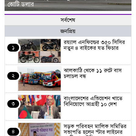
কোটি ডলার
সর্বশেষ
জনপ্রিয়
র‌য়্যাল এনফিল্ডের ৩৫০ সিসির
১
নতুন ৪ বাইকের যত ফিচার
ঝালকাঠি থেকে ১১ রুটে বাস
২
চলাচল বন্ধ
বাংলাদেশের এভিয়েশন খাতে
৩
বিনিয়োগে আগ্রহী ১০ দেশ
সড়ক পরিবহন মালিক সমিতির
৪
সভাপতি হলেন স্টার লাইনের