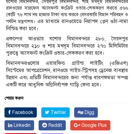
যশোর বিমানবন্দর, সৈয়দপুর বিমানবন্দর, শাহ মখদুম বিমানবন্দরের
রানওয়ের সারফেস অ্যাসফল্ট কংক্রিট ওভার-লেককরণ করতে ৫৬৬
কোটি ৭৬ লাখ নয় হাজার টাকা ব্যয় করবে বেসরকারি বিমান পরিবহন ও
এর মাধ্যমে রানওয়েতে নিরাপদ প্লেন ওঠা-নামা
পর্যটন মন্ত্রণালয়।
নিশ্চিত করা হবে।
প্রকল্পের আওতায় যশোর বিমানবন্দরে ২৮০, সৈয়দপুর
বিমানবন্দরে ২১০ ও শাহ মখদুম বিমানবন্দরে ২৭০ মিলিমিটার
পুরুত্বে অ্যাসফল্ট ক‌ংক্রিট ওভার-লেককরণ করা হবে।
বিমানবন্দরগুলোর এয়ারফিল্ড গ্রাউন্ড লাইটিং (এজিএল)
সিস্টেমের আপগ্রেডেশন, রানওয়ে সাইড-স্ট্রিপসহ ড্রেনেজ ব্যবস্থার
উন্নয়ন এবং প্রতিটি বিমানবন্দরের জন্য পর্যাপ্ত ধারণক্ষমতা সম্পন্ন
একটি করে আধুনিক অগ্নিনির্বাপক গাড়ি কেনা হবে।
শেয়ার করুন
Facebook
Twitter
Digg
Linkedin
Reddit
Google Plus