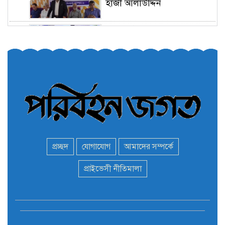
হাজী আলাউদ্দিন
তরুণরা ট্রাফিক নিয়ন্ত্রণে নামুক
৫
আবার
পেট্রোনাস লুব্রিক্যান্টস বিক্রি
৬
করবে মেঘনা পেট্রোলিয়াম
অনির্দিষ্টকালের জন্য বাংলাদেশে
৭
ভারতীয় সব ভিসা সেন্টার বন্ধ
প্রচ্ছদ
যোগাযোগ
আমাদের সম্পর্কে
মন্ত্রী এমপিদের দেশত্যাগের
প্রাইভেসী নীতিমালা
৮
হিড়িক : নিরাপদ আশ্রয়ে
পালাচ্ছেন অনেকেই
বাস ড্রাইভার নিকোলাস মাদুরো
৯
আবারও ভেনেজুয়েলার