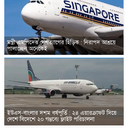
মন্ত্রী এমপিদের দেশত্যাগের হিড়িক : নিরাপদ আশ্রয়ে
পালাচ্ছেন অনেকেই
ইউএস-বাংলার দশম বর্ষপূর্তি : ২৪ এয়ারক্রাফট দিয়ে
দেশে বিদেশে ২০ গন্তব্যে ফ্লাইট পরিচালনা