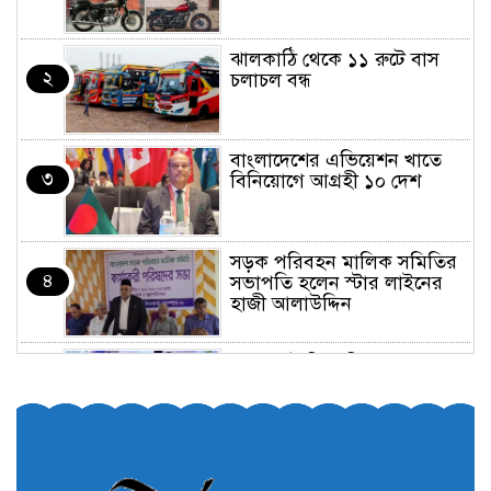
ঝালকাঠি থেকে ১১ রুটে বাস
২
চলাচল বন্ধ
বাংলাদেশের এভিয়েশন খাতে
৩
বিনিয়োগে আগ্রহী ১০ দেশ
সড়ক পরিবহন মালিক সমিতির
৪
সভাপতি হলেন স্টার লাইনের
হাজী আলাউদ্দিন
তরুণরা ট্রাফিক নিয়ন্ত্রণে নামুক
৫
আবার
পেট্রোনাস লুব্রিক্যান্টস বিক্রি
৬
করবে মেঘনা পেট্রোলিয়াম