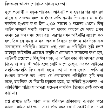
নিজেদের আখের গোছাতে চাইছে হয়তো।
যুগোপযোগী এ সড়ক পরিবহন আইনটি পাস হওয়ার পর সাধারণ
মানুষ ও সচেতন মহল আইনের প্রতি সমর্থন দিয়েছেন। এ আইন
কার্যকর হওয়ার কথা ছিল ২০১৯ সালের ১ নভেম্বর থেকে। কিন্তু
আইন সম্পর্কে সবাই অবগত না থাকার কারণে সে সময় প্রথম
দফায় ১৪ দিন সময় দেয়া হয়। এরপর যখন আইনটির প্রয়োগ শুরু
হল, ঠিক সে সময় আমরা অবাক বিস্ময়ে দেখলাম চারদিকে এক
নৈরাজ্যকর পরিস্থিতি। আমার প্রশ্ন, কেন এ পরিস্থিতির সৃষ্টি হল?
তাছাড়া আইনটির প্রয়োগে অসুবিধা কোথায়? আমাদের কথা হল,
আইনটি প্রয়োগের কিছুদিন যাক, এ আইনে কার কী সমস্যা দেখা
দিচ্ছে বা কার কী ক্ষতি হচ্ছে সেটি আগে দেখুন, এরপর আইনের
সঙ্গতি-অসঙ্গতি নিয়ে কথা বলুন। তা না করে কোনো ক্ষতি না
হওয়ার আগেই ভয় পেয়ে যে নৈরাজ্যকর পরিস্থিতির সৃষ্টি করা
হচ্ছে, চারদিকে যে বিভ্রান্তি ছড়ানো হচ্ছে, তা সত্যিই দুঃখজনক। এ
অস্থিতিশীল পরিবেশ আমরা সচেতন নাগরিক হিসেবে কেউ কামনা
করি না।
প্রশ্ন রাখতে চাই- যারা আজ পরিবহন শ্রমিকদের ব্যবহার করে
ফায়দা লুটতে চাইছেন, তারা প্রতি বছর কোটি কোটি টাকা চাঁদা