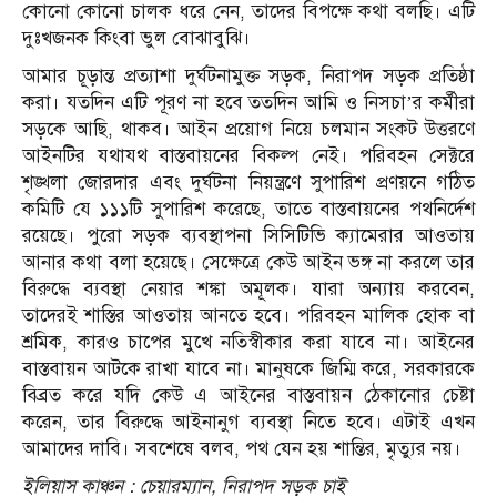
কোনো কোনো চালক ধরে নেন, তাদের বিপক্ষে কথা বলছি। এটি
দুঃখজনক কিংবা ভুল বোঝাবুঝি।
আমার চূড়ান্ত প্রত্যাশা দুর্ঘটনামুক্ত সড়ক, নিরাপদ সড়ক প্রতিষ্ঠা
করা। যতদিন এটি পূরণ না হবে ততদিন আমি ও নিসচা’র কর্মীরা
সড়কে আছি, থাকব। আইন প্রয়োগ নিয়ে চলমান সংকট উত্তরণে
আইনটির যথাযথ বাস্তবায়নের বিকল্প নেই। পরিবহন সেক্টরে
শৃঙ্খলা জোরদার এবং দুর্ঘটনা নিয়ন্ত্রণে সুপারিশ প্রণয়নে গঠিত
কমিটি যে ১১১টি সুপারিশ করেছে, তাতে বাস্তবায়নের পথনির্দেশ
রয়েছে। পুরো সড়ক ব্যবস্থাপনা সিসিটিভি ক্যামেরার আওতায়
আনার কথা বলা হয়েছে। সেক্ষেত্রে কেউ আইন ভঙ্গ না করলে তার
বিরুদ্ধে ব্যবস্থা নেয়ার শঙ্কা অমূলক। যারা অন্যায় করবেন,
তাদেরই শাস্তির আওতায় আনতে হবে। পরিবহন মালিক হোক বা
শ্রমিক, কারও চাপের মুখে নতিস্বীকার করা যাবে না। আইনের
বাস্তবায়ন আটকে রাখা যাবে না। মানুষকে জিম্মি করে, সরকারকে
বিব্রত করে যদি কেউ এ আইনের বাস্তবায়ন ঠেকানোর চেষ্টা
করেন, তার বিরুদ্ধে আইনানুগ ব্যবস্থা নিতে হবে। এটাই এখন
আমাদের দাবি। সবশেষে বলব, পথ যেন হয় শান্তির, মৃত্যুর নয়।
ইলিয়াস কাঞ্চন : চেয়ারম্যান, নিরাপদ সড়ক চাই