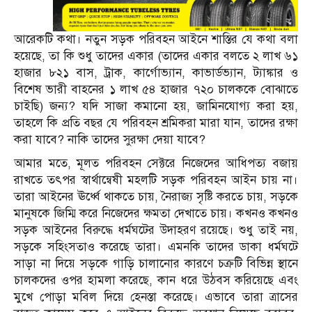
আরেকটি কথা। নতুন সড়ক পরিবহন আইনে শাস্তির যে কথা বলা
হয়েছে, তা কি শুধু তাদের একার (তাদের একার বলতে ২ লাখ ৬১
হাজার ৮২১ বাস, ট্রাক, কার্গোভ্যান, কাভার্ডভ্যান, ট্যাঙ্কার ও
বিশেষ ভারী বাহনের ১ লাখ ৫৪ হাজার ৭২০ চালককে বোঝাতে
চাইছি) জন্য? যদি সাজা কমানো হয়, জামিনযোগ্য করা হয়,
তাহলে কি প্রতি বছর যে পরিবহন শ্রমিকরা মারা যান, তাদের রক্ষা
করা যাবে? নাকি তাদের সুরক্ষা দেয়া যাবে?
আমার মতে, মূলত পরিবহন সেক্টরে নিজেদের আধিপত্য বজায়
রাখতে তৎপর স্বার্থান্বেষী মহলটি সড়ক পরিবহন আইন চায় না।
তারা আইনের ঊর্ধ্বে থাকতে চায়, নৈরাজ্য সৃষ্টি করতে চায়, সড়কে
মানুষকে জিম্মি করে নিজেদের ক্ষমতা দেখাতে চায়। কখনও কখনও
সড়ক আইনের বিরুদ্ধে ধর্মঘটের উদাহরণ রয়েছে। শুধু তাই নয়,
সড়কে সহিংসতাও করেছে তারা। এমনকি তাদের ডাকা ধর্মঘটে
সাড়া না দিয়ে সড়কে গাড়ি চালানোর কারণে চক্রটি বিভিন্ন স্থানে
চালকদের ওপর হামলা করেছে, কান ধরে উঠবস করিয়েছে এবং
মুখে পোড়া মবিল দিয়ে হেনস্তা করেছে। এভাবে তারা ত্রাসের