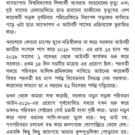
বাসচাপায় বিশ্ববিদ্যালয় শিক্ষার্থী আবরার আহমেদের মৃত্যু এবং
দুই বাসের রেষারেষিতে হাত হারানো রাজীবের মৃত্যুসহ বেশ
কয়েকটি সড়ক দুর্ঘটনার পরিপ্রেক্ষিতে নিরাপদ সড়কের দাবিতে
গড়ে ওঠা ছাত্র আন্দোলন এ আইনটি পাসের প্রক্রিয়াকে ত্বরান্বিত
করে।
অবশেষে কোনো চাপের মুখে নতিস্বীকার না করে সরকার আইনটি
জাতীয় সংসদে পাস করে ২০১৮ সালে। এর প্রায় ১৫ মাস পর
২০১৯ সালের ১ নভেম্বর থেকে আইনটি কার্যকর শুরু করে
সরকার। প্রথম ১৪ দিন সহনীয় মাত্রায় এর প্রয়োগ ছিল। পরবর্তী
সময়ে পরিবহন মালিক-শ্রমিকদের দাবিতে আইনের কয়েকটি
বিষয় পরবর্তী ছয় মাস পর্যন্ত বিবেচনার সিদ্ধান্ত নেয় সরকার।
করোনার কারণে তা এ বছরের ৩১ ডিসেম্বর পর্যন্ত গড়িয়েছে।
তখন থেকে আমরা লক্ষ করেছি, সরকার নতুন সড়ক পরিবহন
আইন-২০১৮-এর প্রয়োগ পূর্বঘোষিত সময়ে যখন শুরু করে
তখনও পরিবহন সেক্টরের সেই চক্রটি বাধা সৃষ্টি করে। তারা নতুন
করে নানা ধরনের দাবি-দাওয়া তুলে ধরে। শুধু তাই নয়,
গণপরিবহন চলাচল বন্ধ করে জনগণকে ভোগান্তিতে ফেলে দেয়।
এমনকি কিছু কিছু জায়গায় আমার কুশপুত্তলিকা পোড়ানো হয়।