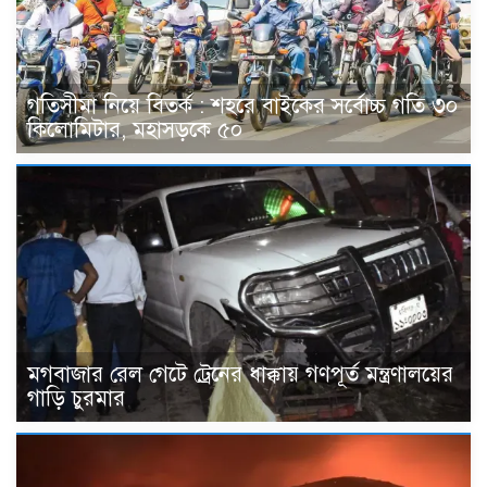
গতিসীমা নিয়ে বিতর্ক : শহরে বাইকের সর্বোচ্চ গতি ৩০
কিলোমিটার, মহাসড়কে ৫০
মগবাজার রেল গেটে ট্রেনের ধাক্কায় গণপূর্ত মন্ত্রণালয়ের
গাড়ি চুরমার