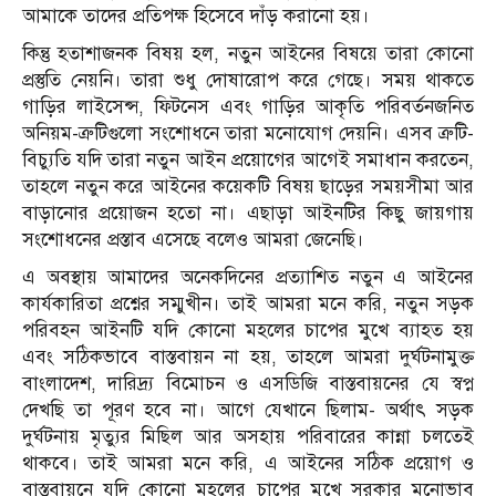
আমাকে তাদের প্রতিপক্ষ হিসেবে দাঁড় করানো হয়।
কিন্তু হতাশাজনক বিষয় হল, নতুন আইনের বিষয়ে তারা কোনো
প্রস্তুতি নেয়নি। তারা শুধু দোষারোপ করে গেছে। সময় থাকতে
গাড়ির লাইসেন্স, ফিটনেস এবং গাড়ির আকৃতি পরিবর্তনজনিত
অনিয়ম-ত্রুটিগুলো সংশোধনে তারা মনোযোগ দেয়নি। এসব ত্রুটি-
বিচ্যুতি যদি তারা নতুন আইন প্রয়োগের আগেই সমাধান করতেন,
তাহলে নতুন করে আইনের কয়েকটি বিষয় ছাড়ের সময়সীমা আর
বাড়ানোর প্রয়োজন হতো না। এছাড়া আইনটির কিছু জায়গায়
সংশোধনের প্রস্তাব এসেছে বলেও আমরা জেনেছি।
এ অবস্থায় আমাদের অনেকদিনের প্রত্যাশিত নতুন এ আইনের
কার্যকারিতা প্রশ্নের সম্মুখীন। তাই আমরা মনে করি, নতুন সড়ক
পরিবহন আইনটি যদি কোনো মহলের চাপের মুখে ব্যাহত হয়
এবং সঠিকভাবে বাস্তবায়ন না হয়, তাহলে আমরা দুর্ঘটনামুক্ত
বাংলাদেশ, দারিদ্র্য বিমোচন ও এসডিজি বাস্তবায়নের যে স্বপ্ন
দেখছি তা পূরণ হবে না। আগে যেখানে ছিলাম- অর্থাৎ সড়ক
দুর্ঘটনায় মৃত্যুর মিছিল আর অসহায় পরিবারের কান্না চলতেই
থাকবে। তাই আমরা মনে করি, এ আইনের সঠিক প্রয়োগ ও
বাস্তবায়নে যদি কোনো মহলের চাপের মুখে সরকার মনোভাব