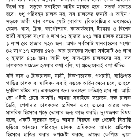
ঊর্ধ্বে নয়। সড়কে সবাইকে আইন মানতে হবে। সতর্ক থাকতে
হবে। শুধু পরিবহন চালক নয়, সব চালকের জন্যই এ আইন।’
সড়কে ভারী যান বলতে যেটি বোঝায় (বিআরটিএ’র তথ্যমতে)
যেমন- বাস, ট্রাক, কার্গোভ্যান, কাভার্ডভ্যান, ট্যাঙ্কার ও বিশেষ
ভারী বাহনের সংখ্যা ২ লাখ ৬১ হাজার ৮২১ আর চালক রয়েছেন
১ লাখ ৫৪ হাজার ৭২০ জন। অথচ সর্বমোট যানবাহনের সংখ্যা
৪২ লাখ ১৭ হাজার ৫২৩। আর চালকের সংখ্যা সর্বমোট ৩৬ লাখ
২ হাজার ৪১৯ জন। আমি শুধু বাস-ট্রাক চালকদের নয়, সব
চালককে সচেতন হওয়ার কথা বলি, যা প্রত্যেকেরই বলা উচিত।
যদি বাস ও ট্রাকচালক, যাত্রী, রিকশাচালক, পথচারী, ব্যক্তিগত
গাড়ির চালক বা মালিক- সবাই সড়কে আইন মেনে চলে, তাহলে
দুর্ঘটনা ঘটবে না। একজনের জন্য অন্যজন ক্ষতিগ্রস্ত হবে না। আমি
তো এটাই চেয়ে আসছি। আমরা সবাইকে সচেতন, দক্ষ চালক
তৈরি, পেশাদার চালকদের প্রশিক্ষণ এবং তাদের আরও দক্ষ-
মানবিক হিসেবে গড়ে তোলার জন্য কাজ করছি। দুঃখজনক বিষয়
হচ্ছে, একটি ক্ষুদ্রচক্র তবুও আমার বিরুদ্ধে শুরু থেকেই বিভ্রান্তি
ছড়িয়ে আসছে। পরিবহন চালক, শ্রমিকদের আমার প্রতিপক্ষ
হিসেবে হাজির করার অপচেষ্টা করছে, তাদের ক্ষেপিয়ে তুলে