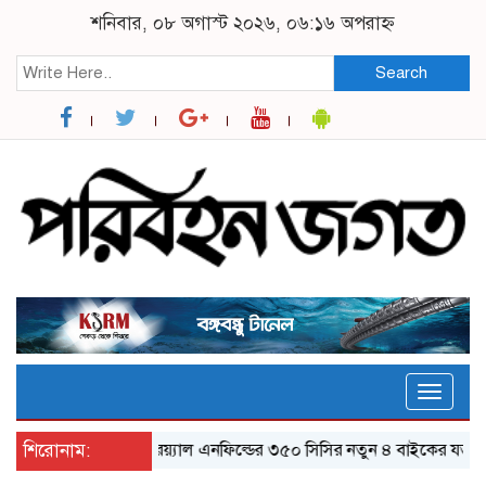
শনিবার, ০৮ অগাস্ট ২০২৬, ০৬:১৬ অপরাহ্ন
Search
Toggle
naviga
শিরোনাম:
র‌য়্যাল এনফিল্ডের ৩৫০ সিসির নতুন ৪ বাইকের যত ফিচার