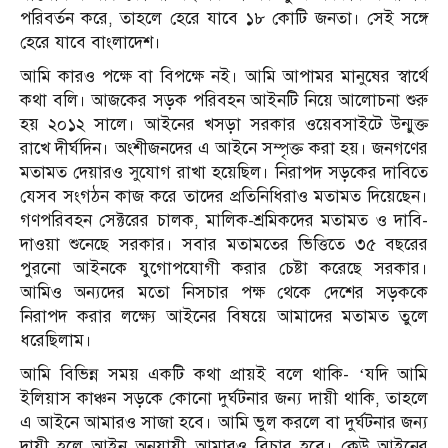
পরিবর্তন করে, তাহলে হেরে যাবে ১৮ কোটি জনতা। সেই সঙ্গে
হেরে যাবে বাংলাদেশ।
আমি কারও পক্ষে বা বিপক্ষে নই। আমি আপামর মানুষের স্বার্থে
কথা বলি। আজকের সড়ক পরিবহন আইনটি নিয়ে আলোচনা শুরু
হয় ২০১২ সালে। আইনের খসড়া সরকার ওয়েবসাইটে উন্মুক্ত
রাখে দীর্ঘদিন। অংশীজনদের এ আইনে সম্পৃক্ত করা হয়। জনগণের
মতামত দেয়ারও সুযোগ রাখা হয়েছিল। নিরাপদ সড়কের দাবিতে
যেসব সংগঠন কাজ করে তাদের প্রতিনিধিরাও মতামত দিয়েছেন।
গণপরিবহন সেক্টরের চালক, মালিক-শ্রমিকদের মতামত ও দাবি-
দাওয়া শুনেছে সরকার। সবার মতামতের ভিত্তিতে ৩৫ বছরের
পুরনো আইনকে যুগোপযোগী করার চেষ্টা করেছে সরকার।
আমিও অন্যদের মতো নিসচার পক্ষ থেকে দেশের সড়ককে
নিরাপদ করার লক্ষ্যে আইনের বিষয়ে আমাদের মতামত তুলে
ধরেছিলাম।
আমি বিভিন্ন সময় একটি কথা প্রায়ই বলে থাকি- ‘যদি আমি
ইলিয়াস কাঞ্চন সড়কে কোনো দুর্ঘটনার জন্য দায়ী থাকি, তাহলে
এ আইনে আমারও সাজা হবে। আমি ভুল করলে বা দুর্ঘটনার জন্য
দায়ী হলে আইন অনুযায়ী আমারও বিচার হবে। কেউ আইনের