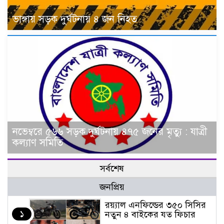
ভাঙ্গায় সড়ক দুর্ঘটনায় ৪ জন নিহত
নভেম্বরে ৫৬৬ সড়ক দুর্ঘটনায় ৪৭৫ জনের মৃত্যু : যাত্রী
কল্যাণ সমিতি
সর্বশেষ
জনপ্রিয়
র‌য়্যাল এনফিল্ডের ৩৫০ সিসির
১
নতুন ৪ বাইকের যত ফিচার