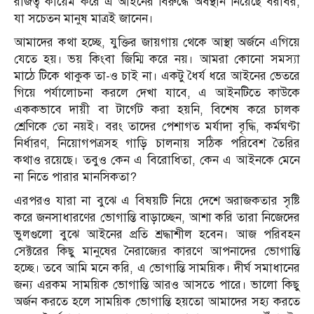
রাজত্ব কায়েম করে এ আইনের বিরুদ্ধে অবস্থান নিয়েছে বরাবর,
যা সচেতন মানুষ মাত্রই জানেন।
আমাদের কথা হচ্ছে, যুক্তির জায়গায় থেকে আস্থা অর্জনে এগিয়ে
যেতে হয়। ভয় কিংবা জিম্মি করে নয়। আমরা কোনো সমস্যা
মাঠে টিকে থাকুক তা-ও চাই না। একটু ধৈর্য ধরে আইনের ভেতরে
গিয়ে পর্যালোচনা করলে দেখা যাবে, এ আইনটিতে কাউকে
এককভাবে দায়ী বা টার্গেট করা হয়নি, বিশেষ করে চালক
শ্রেণিকে তো নয়ই। বরং তাদের পেশাগত মর্যাদা বৃদ্ধি, কর্মঘণ্টা
নির্ধারণ, নিয়োগপত্রসহ গাড়ি চালনায় সঠিক পরিবেশ তৈরির
কথাও রয়েছে। তবুও কেন এ বিরোধিতা, কেন এ আইনকে মেনে
না নিতে পারার মানসিকতা?
এরপরও যারা না বুঝে এ বিষয়টি নিয়ে দেশে অরাজকতার সৃষ্টি
করে জনসাধারণের ভোগান্তি বাড়াচ্ছেন, আশা করি তারা নিজেদের
ভুলগুলো বুঝে আইনের প্রতি শ্রদ্ধাশীল হবেন। আজ পরিবহন
সেক্টরের কিছু মানুষের নৈরাজ্যের কারণে আপনাদের ভোগান্তি
হচ্ছে। তবে আমি মনে করি, এ ভোগান্তি সাময়িক। দীর্ঘ সমাধানের
জন্য এরকম সাময়িক ভোগান্তি আরও আসতে পারে। ভালো কিছু
অর্জন করতে হলে সাময়িক ভোগান্তি হয়তো আমাদের সহ্য করতে