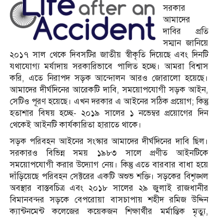
সরকার
আমাদের
দাবির প্রতি
সম্মান জানিয়ে
২০১৭ সাল থেকে দিবসটির জাতীয় স্বীকৃতি দিয়েছে এবং দিনটি
যথাযোগ্য মর্যাদায় সরকারিভাবে পালিত হচ্ছে। আমরা বিশ্বাস
করি, এতে নিরাপদ সড়ক আন্দোলন আরও জোরালো হয়েছে।
আমাদের দীর্ঘদিনের আরেকটি দাবি, সময়োপযোগী সড়ক আইন,
সেটিও পূরণ হয়েছে। এখন দরকার এ আইনের সঠিক প্রয়োগ; কিন্তু
হতাশার বিষয় হচ্ছে- ২০১৯ সালের ১ নভেম্বর প্রয়োগের দিন
থেকেই আইনটি কার্যকারিতা হারাতে থাকে।
সড়ক পরিবহন আইনের সংস্কার আমাদের দীর্ঘদিনের দাবি ছিল।
সরকারও বিভিন্ন সময় ১৯৮৩ সালে প্রণীত আইনটিকে
সময়োপযোগী করার উদ্যোগ নেয়। কিন্তু এতে বারবার বাধা হয়ে
দাঁড়িয়েছে পরিবহন সেক্টরের একটি অশুভ শক্তি। সড়কের বিশৃঙ্খল
অবস্থার বাস্তবচিত্র এবং ২০১৮ সালের ২৯ জুলাই রাজধানীর
বিমানবন্দর সড়কে বেপরোয়া বাসচাপায় শহীদ রমিজ উদ্দিন
ক্যান্টনমেন্ট কলেজের কয়েকজন শিক্ষার্থীর মর্মান্তিক মৃত্যু,