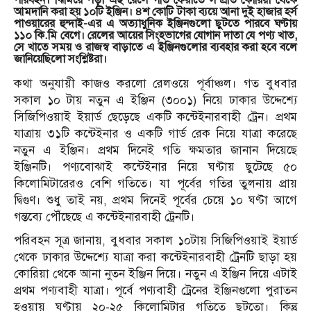
পরিবহন। ঝিমিয়ে পড়া এই রেলে গতি ফেরাতে সম্প্রতি কোরিয়া থেকে
আমদানি করা হয় ১০টি ইঞ্জিন। ৪শ কোটি টাকা ব্যয়ে আনা দুই হাজার হর্স
পাওয়ারের হুন্দাই-এর এ অত্যাধুনিক ইঞ্জিনগুলো ছুটতে পারবে ঘণ্টায়
১১০ কি.মি বেগে। রেলের আয়ের সিংহভাগের যোগান দাতা যে পণ্য খাত,
সে খাতে সময় ও রাজস্ব বাড়াতে এ ইঞ্জিনগুলোর ব্যবহার করা হবে বলে
জানিয়েছিলো সংশ্লিষ্টরা।
কথা অনুযায়ী কাজও করলো রেলওয়ে পূর্বাঞ্চল। গত বুধবার
সকাল ১০ টায় নতুন এ ইঞ্জিন (৩০০১) নিয়ে ঢাকার উদ্দেশ্যে
সিজিপিওয়াই ইয়ার্ড ছেড়েছে একটি কন্টেইনারবাহী ট্রেন। প্রথম
যাত্রায় ৩১টি কন্টেইনার ও একটি গার্ড রেক নিয়ে যাত্রা করেছে
নতুন এ ইঞ্জিন। প্রথম দিনেই গতি ক্ষমতার জানান দিয়েছে
ইঞ্জিনটি। পণ্যবোঝাই কন্টেইনার নিয়ে ঘণ্টায় ছুটেছে ৫০
কিলোমিটারেরও বেশি গতিতে। যা পূর্বের গতির তুলনায় প্রায়
দ্বিগুণ। শুধু তাই নয়, প্রথম দিনেই পূর্বের চেয়ে ১০ ঘণ্টা আগে
গন্তব্যে পৌঁছেছে এ কন্টেইনারবাহী ট্রেনটি।
পরিবহন সূত্র জানায়, বুধবার সকাল ১০টায় সিজিপিওয়াই ইয়ার্ড
থেকে ঢাকার উদ্দেশ্যে যাত্রা করা কন্টেইনারবাহী ট্রেনটি ছাড়া হয়
কোরিয়া থেকে আনা নুতন ইঞ্জিন দিয়ে। নতুন এ ইঞ্জিন দিয়ে এটাই
প্রথম পণ্যবাহী যাত্রা। পূর্বে পণ্যবাহী ট্রেনের ইঞ্জিনগুলো পুরাতন
হওয়ায় ঘণ্টায় ২০-২৫ কিলোমিটার গতিতে ছুটতো। কিন্তু