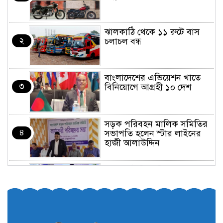
ঝালকাঠি থেকে ১১ রুটে বাস
২
চলাচল বন্ধ
বাংলাদেশের এভিয়েশন খাতে
৩
বিনিয়োগে আগ্রহী ১০ দেশ
সড়ক পরিবহন মালিক সমিতির
৪
সভাপতি হলেন স্টার লাইনের
হাজী আলাউদ্দিন
তরুণরা ট্রাফিক নিয়ন্ত্রণে নামুক
৫
আবার
পেট্রোনাস লুব্রিক্যান্টস বিক্রি