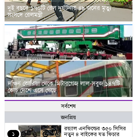
দুই বছরে ১৭০টি রেল দুর্ঘটনায় ৪৯ জনের মৃত্যু :
সংসদে রেলমন্ত্রী
দক্ষিণ কোরিয়া থেকে মিটারগেজ লাল-সবুজ ১৪৭টি
কোচ দেশে এসে গেছে
সর্বশেষ
জনপ্রিয়
র‌য়্যাল এনফিল্ডের ৩৫০ সিসির
১
নতুন ৪ বাইকের যত ফিচার