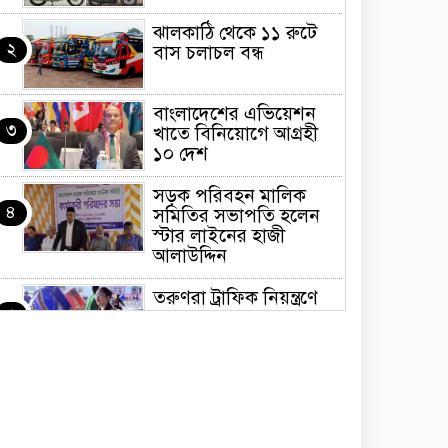
ঝালকাঠি থেকে ১১ রুটে
২
বাস চলাচল বন্ধ
বাংলাদেশের এভিয়েশন
৩
খাতে বিনিয়োগে আগ্রহী
১০ দেশ
সড়ক পরিবহন মালিক
৪
সমিতির সভাপতি হলেন
স্টার লাইনের হাজী
আলাউদ্দিন
তরুণরা ট্রাফিক নিয়ন্ত্রণে
৫
নামুক আবার
পেট্রোনাস লুব্রিক্যান্টস
৬
বিক্রি করবে মেঘনা
পেট্রোলিয়াম