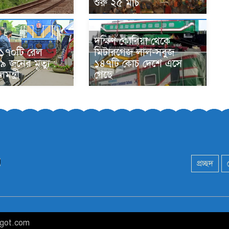
শুরু ২৫ মার্চ
দক্ষিণ কোরিয়া থেকে
 ১৭০টি রেল
মিটারগেজ লাল-সবুজ
৪৯ জনের মৃত্যু :
১৪৭টি কোচ দেশে এসে
ন্ত্রী
গেছে
প্রচ্ছদ
agot.com