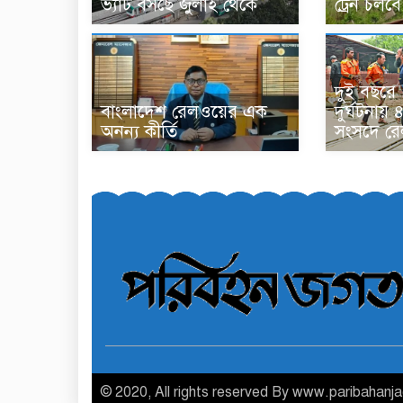
ভ্যাট বসছে জুলাই থেকে
ট্রেন চলবে
দুই বছরে
বাংলাদেশ রেলওয়ের এক
দুর্ঘটনায় 
অনন্য কীর্তি
সংসদে রেলম
© 2020, All rights reserved By www.paribahanj