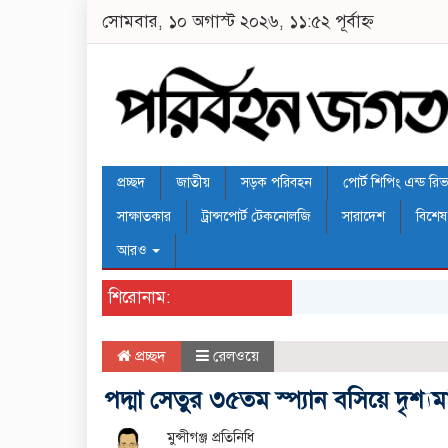
সোমবার, ১০ অগাস্ট ২০২৬, ১১:৫২ পূর্বাহ্ন
প্রচ্ছদ
জাতীয়
সড়ক পরিবহন
পোর্ট শিপিং এন্ড রিভার
সাক্ষাতকার
ট্রান্সপোর্ট টেকনোলজি
সারাদেশ
বিশেষ
আরও
শিরোনাম:
প্রচ্ছদ
রেলওয়ে
পদ্মা সেতুর ৩৫তম স্প্যান বসিয়ে দৃশ
মুন্সীগঞ্জ প্রতিনিধি