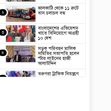
ঝালকাঠি থেকে ১১ রুটে
২
বাস চলাচল বন্ধ
বাংলাদেশের এভিয়েশন
৩
খাতে বিনিয়োগে আগ্রহী
১০ দেশ
সড়ক পরিবহন মালিক
৪
সমিতির সভাপতি হলেন
স্টার লাইনের হাজী
আলাউদ্দিন
তরুণরা ট্রাফিক নিয়ন্ত্রণে
৫
নামুক আবার
পেট্রোনাস লুব্রিক্যান্টস
৬
বিক্রি করবে মেঘনা
পেট্রোলিয়াম