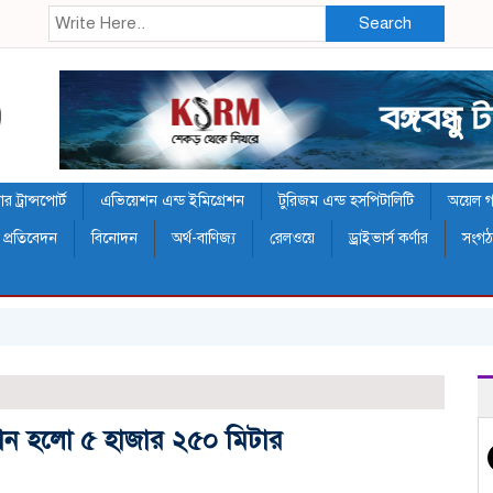
Search
 ট্রান্সপোর্ট
এভিয়েশন এন্ড ইমিগ্রেশন
টুরিজম এন্ড হসপিটালিটি
অয়েল গ্য
 প্রতিবেদন
বিনোদন
অর্থ-বাণিজ্য
রেলওয়ে
ড্রাইভার্স কর্ণার
সংগ
্যমান হলো ৫ হাজার ২৫০ মিটার