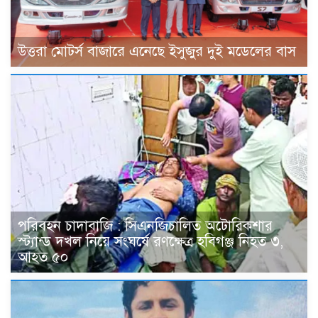
উত্তরা মোটর্স বাজারে এনেছে ইসুজুর দুই মডেলের বাস
পরিবহন চাদাবাজি : সিএনজিচালিত অটোরিকশার
স্ট্যান্ড দখল নিয়ে সংঘর্ষে রণক্ষেত্র হবিগঞ্জ নিহত ৩,
আহত ৫০