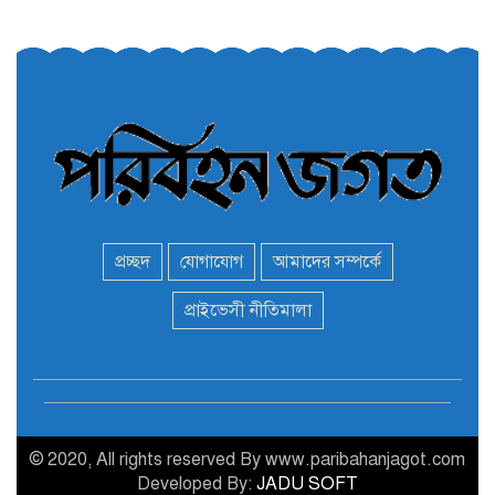
তরুণরা ট্রাফিক নিয়ন্ত্রণে নামুক
৫
আবার
পেট্রোনাস লুব্রিক্যান্টস বিক্রি
৬
করবে মেঘনা পেট্রোলিয়াম
অনির্দিষ্টকালের জন্য বাংলাদেশে
৭
ভারতীয় সব ভিসা সেন্টার বন্ধ
প্রচ্ছদ
যোগাযোগ
আমাদের সম্পর্কে
মন্ত্রী এমপিদের দেশত্যাগের
প্রাইভেসী নীতিমালা
৮
হিড়িক : নিরাপদ আশ্রয়ে
পালাচ্ছেন অনেকেই
বাস ড্রাইভার নিকোলাস মাদুরো
৯
আবারও ভেনেজুয়েলার
প্রেসিডেন্ট
© 2020, All rights reserved By www.paribahanjagot.com
Developed By:
JADU SOFT