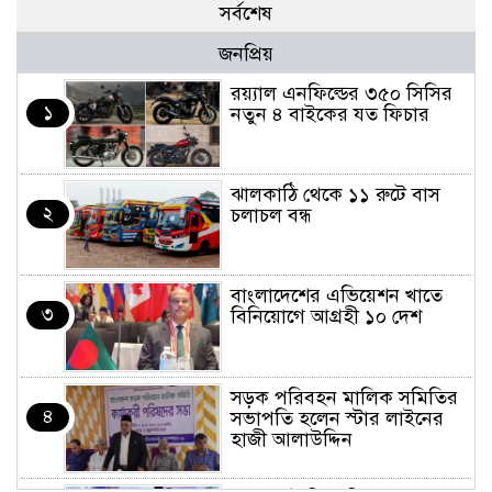
সর্বশেষ
জনপ্রিয়
র‌য়্যাল এনফিল্ডের ৩৫০ সিসির
১
নতুন ৪ বাইকের যত ফিচার
ঝালকাঠি থেকে ১১ রুটে বাস
২
চলাচল বন্ধ
বাংলাদেশের এভিয়েশন খাতে
৩
বিনিয়োগে আগ্রহী ১০ দেশ
সড়ক পরিবহন মালিক সমিতির
৪
সভাপতি হলেন স্টার লাইনের
হাজী আলাউদ্দিন