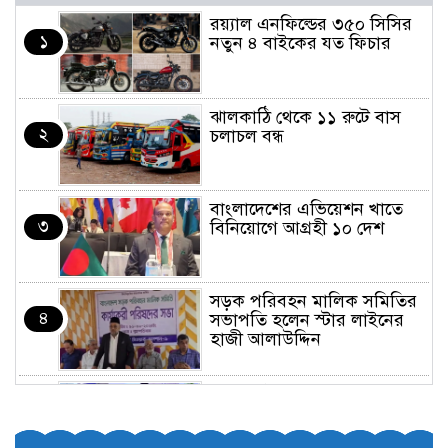
র‌য়্যাল এনফিল্ডের ৩৫০ সিসির
১
নতুন ৪ বাইকের যত ফিচার
ঝালকাঠি থেকে ১১ রুটে বাস
২
চলাচল বন্ধ
বাংলাদেশের এভিয়েশন খাতে
৩
বিনিয়োগে আগ্রহী ১০ দেশ
সড়ক পরিবহন মালিক সমিতির
৪
সভাপতি হলেন স্টার লাইনের
হাজী আলাউদ্দিন
তরুণরা ট্রাফিক নিয়ন্ত্রণে নামুক
৫
আবার