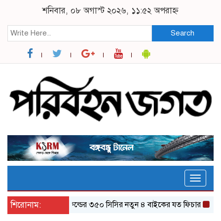
শনিবার, ০৮ অগাস্ট ২০২৬, ১১:৫২ অপরাহ্ন
Search
Toggle
naviga
শিরোনাম:
র‌য়্যাল এনফিল্ডের ৩৫০ সিসির নতুন ৪ বাইকের যত ফিচার
ঝালকাঠি