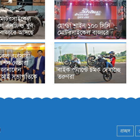
ত মোটরসাইকেল
রয়েল এনফিল্ড খুব
হোন্ডা শাইন ১০০ সিসি
 বাজারে আসছে
মোটরসাইকেল বাজারে
েল ব্যবসায়ী
য়েশন নেতারা
 জানালেন
বাইক স্ট্যান্টে চমক দেখাচ্ছে
িআই সভাপতিকে
তরুণরা
প্রচ্ছদ