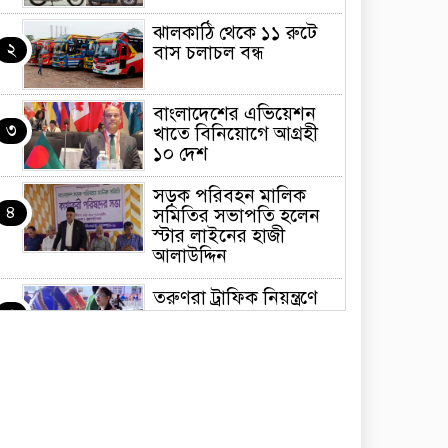
ঝালকাঠি থেকে ১১ রুটে
২
বাস চলাচল বন্ধ
বাংলাদেশের এভিয়েশন
৩
খাতে বিনিয়োগে আগ্রহী
১০ দেশ
সড়ক পরিবহন মালিক
৪
সমিতির সভাপতি হলেন
স্টার লাইনের হাজী
আলাউদ্দিন
তরুণরা ট্রাফিক নিয়ন্ত্রণে
৫
নামুক আবার
পেট্রোনাস লুব্রিক্যান্টস
৬
বিক্রি করবে মেঘনা
পেট্রোলিয়াম