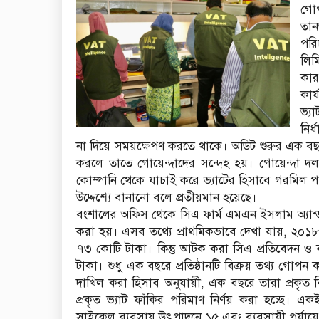
গোপ
তান
পরি
লিম
কার
কার
ভ্য
নির
না দিয়ে সময়ক্ষেপণ করতে থাকে। অডিট শুরুর এক ব
করলে তাতে গোয়েন্দাদের সন্দেহ হয়। গোয়েন্দা দল প
কোম্পানি থেকে যাচাই করে ভ্যাটের হিসাবে গরমিল পা
উদ্দেশ্যে বানানো বলে প্রতীয়মান হয়েছে।
বংশালের অফিস থেকে সিএ ফার্ম এমএন ইসলাম অ্যান্ড কো
করা হয়। এসব তথ্যে প্রাথমিকভাবে দেখা যায়, ২০১৮-
৭৩ কোটি টাকা। কিন্তু আটক করা সিএ প্রতিবেদন ও
টাকা। শুধু এক বছরে প্রতিষ্ঠানটি বিক্রয় তথ্য গোপ
দাখিল করা হিসাব অনুযায়ী, এক বছরে তারা প্রকৃত 
প্রকৃত ভ্যাট ফাঁকির পরিমাণ নির্ণয় করা হচ্ছে। একই 
সাইকেল ব্যবসায় উৎপাদনে ১৫ এবং ব্যবসায়ী পর্যায়ে 