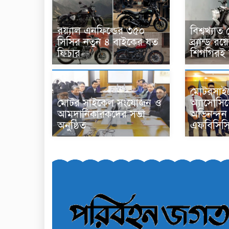
র‌য়্যাল এনফিল্ডের ৩৫০
বিশ্বখ্যা
সিসির নতুন ৪ বাইকের যত
ব্র্যান্ড 
ফিচার
শিগগিরই
মোটরসাইক
মোটর সাইকেল সংযোজন ও
অ্যাসোসি
আমদানিকারকদের সভা
অভিনন্দন
অনুষ্ঠিত
এফবিসিস