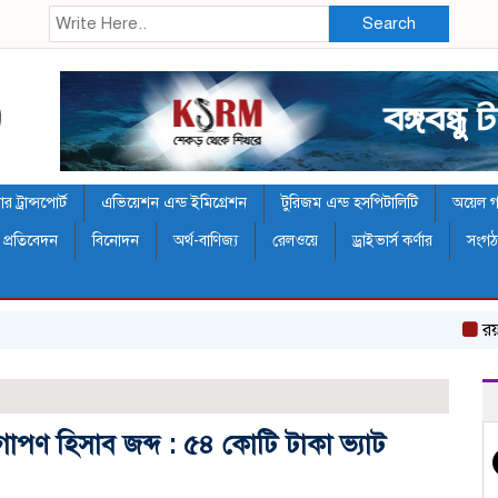
Search
 ট্রান্সপোর্ট
এভিয়েশন এন্ড ইমিগ্রেশন
টুরিজম এন্ড হসপিটালিটি
অয়েল গ্য
 প্রতিবেদন
বিনোদন
অর্থ-বাণিজ্য
রেলওয়ে
ড্রাইভার্স কর্ণার
সংগ
র‌য়্যাল 
গোপণ হিসাব জব্দ : ৫৪ কোটি টাকা ভ্যাট