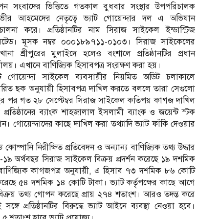
ন সংবাদের ভিত্তিতে গতকাল বুধবার সংস্থার উপপরিচালক
ভীর আহমেদের নেতৃত্বে ভ্যাট গোয়েন্দার দল এ অভিযান
চালনা করে। প্রতিষ্ঠানটির নাম সিরাজ সাইকেল ইন্ডাস্ট্রিজ
িটেড। মূসক নম্বর ০০০১৮৯৭১১-০১০৩। সিরাজ সাইকেলের
খানা শ্রীপুরের মুলাইদে হলেও বংশালে প্রতিষ্ঠানটির প্রধান
্যালয়। এখানে বাণিজ্যিক হিসাবপত্র সংরক্ষণ করা হয়।
াট গোয়েন্দা সাইকেল ব্যবসায়ীর নিয়মিত অডিট চলাকালে
্ধারিত ছক অনুযায়ী হিসাবপত্র দাখিল করতে বললে তারা সেগুলো
ছর পর গত ২৮ সেপ্টেম্বর সিরাজ সাইকেল কতিপয় কাগজ দাখিল
্রতিষ্ঠানের ব্যাংক শাহজালাল ইসলামী ব্যাংক ও জয়েন্ট স্টক
ন। গোয়েন্দাদের কাছে দাখিল করা তথ্যাদি ভ্যাট ফাঁকি দেওয়ার
ম্পানি নিরীক্ষিত প্রতিবেদন ও অন্যান্য বাণিজ্যিক তথ্য উদ্ধার
১৯ অর্থবছর সিরাজ সাইকেল বিক্রয় প্রদর্শন করেছে ১৯ দশমিক
 বাণিজ্যিক কাগজপত্র অনুযায়ী, এ হিসাব ৭৩ দশমিক ৮৬ কোটি
ন করেছে ৫৪ দশমিক ১৪ কোটি টাকা। ভ্যাট কর্তৃপক্ষের কাছে আগে
বিক্রয় তথ্য গোপন করেছে প্রায় ২৭৪ শতাংশ। আরও তদন্ত করে
সঙ্গে প্রতিষ্ঠানটির বিরুদ্ধে ভ্যাট আইনে ব্যবস্থা নেওয়া হবে।
৫ শতাংশ হারে ভ্যাট প্রযোজ্য।