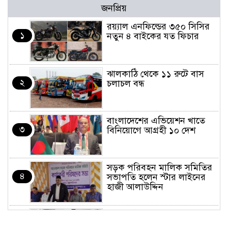
জনপ্রিয়
র‌য়্যাল এনফিল্ডের ৩৫০ সিসির
১
নতুন ৪ বাইকের যত ফিচার
ঝালকাঠি থেকে ১১ রুটে বাস
২
চলাচল বন্ধ
বাংলাদেশের এভিয়েশন খাতে
৩
বিনিয়োগে আগ্রহী ১০ দেশ
সড়ক পরিবহন মালিক সমিতির
৪
সভাপতি হলেন স্টার লাইনের
হাজী আলাউদ্দিন
তরুণরা ট্রাফিক নিয়ন্ত্রণে নামুক
৫
আবার