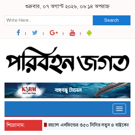
শুক্রবার, ০৭ অগাস্ট ২০২৬, ০৬:১৪ অপরাহ্ন
Search
Toggle
naviga
শিরোনাম:
র‌য়্যাল এনফিল্ডের ৩৫০ সিসির নতুন ৪ বাইকের যত ফিচার