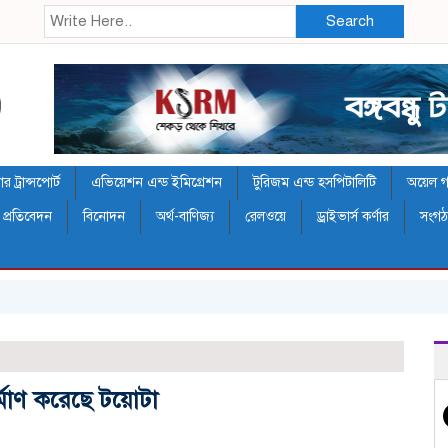
Search
 ট্রান্সপোর্ট
এভিয়েশন এন্ড ইমিগ্রেশন
টুরিজম এন্ড হসপিটালিটি
অয়েল গ্য
 প্রতিবেদন
বিনোদন
অর্থ-বাণিজ্য
রেলওয়ে
ড্রাইভার্স কর্ণার
সংগ
র্মাণ করেছে টয়োটা