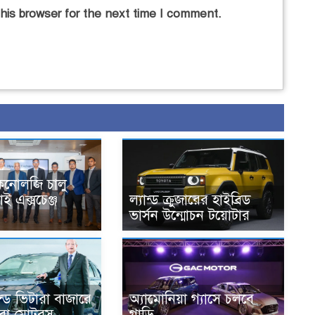
his browser for the next time I comment.
কনোলজি চালু
াই এক্সচেঞ্জ
ল্যান্ড ক্রুজারের হাইব্রিড
ভার্সন উন্মোচন টয়োটার
যান্ড ভিটারা বাজারে
অ্যামোনিয়া গ্যাসে চলবে
রা মোটরস
গাড়ি