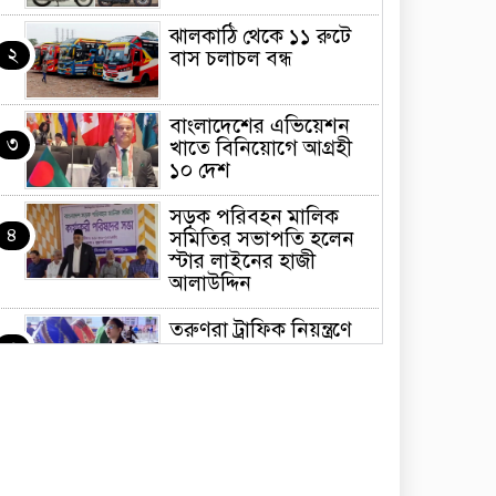
ঝালকাঠি থেকে ১১ রুটে
২
বাস চলাচল বন্ধ
বাংলাদেশের এভিয়েশন
৩
খাতে বিনিয়োগে আগ্রহী
১০ দেশ
সড়ক পরিবহন মালিক
৪
সমিতির সভাপতি হলেন
স্টার লাইনের হাজী
আলাউদ্দিন
তরুণরা ট্রাফিক নিয়ন্ত্রণে
৫
নামুক আবার
পেট্রোনাস লুব্রিক্যান্টস
৬
বিক্রি করবে মেঘনা
পেট্রোলিয়াম