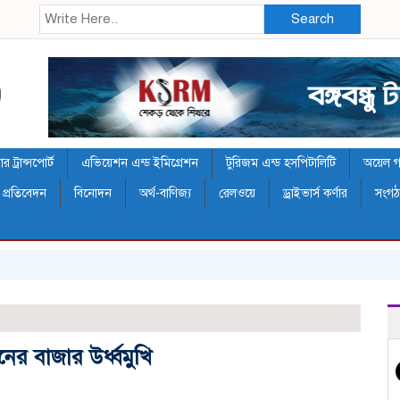
Search
 ট্রান্সপোর্ট
এভিয়েশন এন্ড ইমিগ্রেশন
টুরিজম এন্ড হসপিটালিটি
অয়েল গ্য
 প্রতিবেদন
বিনোদন
অর্থ-বাণিজ্য
রেলওয়ে
ড্রাইভার্স কর্ণার
সংগ
র‌
ের বাজার উর্ধ্বমুখি