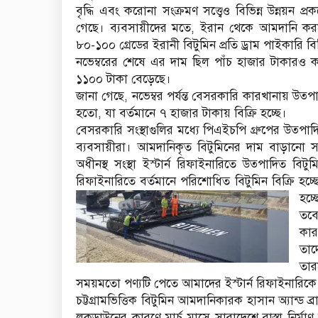
বৃদ্ধি এবং করোনা সংক্রমণ সত্ত্বেও বিভিন্ন উন্নয়ন
গেছে। ব্যবসায়ীদের মতে, ইরান থেকে আমদানি করা 
৮০-১০০ গ্রেডের ইরানী বিটুমিন প্রতি ড্রাম পাইকারি 
নভেম্বরের শেষে এর দাম ছিল পাঁচ হাজার টাকারও কম
১১০০ টাকা বেড়েছে।
জানা গেছে, নভেম্বর পর্যন্ত বেসরকারি কারখানায় উত্প
হতো, যা বর্তমানে ৭ হাজার টাকায় বিক্রি হচ্ছে।
বেসরকারি সংস্থাগুলির মধ্যে পিএইচপি গ্রুপের উত্প
ব্যবসায়ীরা। আমদানিকৃত বিটুমিনের দাম বাড়ানো সত্ত্
অধীনস্থ সংস্থা ইস্টার্ন রিফাইনারিতে উত্পাদিত বিটুম
রিফাইনারিতে বর্তমানে পরিশোধিত বিটুমিন বিক্রি হচ্
হচ্ছ
তবে
কার
তাদ
তার
সময়মতো পণ্যটি পেতে আমাদের ইস্টার্ন রিফাইনারিক
চট্টগ্রামভিত্তিক বিটুমিন আমদানিকারক হাসান অ্যান্ড 
লকডাউনের কারণে মার্চ মাসে সারাদেশে রাস্তা নির্মাণ ব