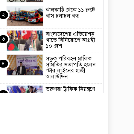
ঝালকাঠি থেকে ১১ রুটে
২
বাস চলাচল বন্ধ
বাংলাদেশের এভিয়েশন
৩
খাতে বিনিয়োগে আগ্রহী
১০ দেশ
সড়ক পরিবহন মালিক
৪
সমিতির সভাপতি হলেন
স্টার লাইনের হাজী
আলাউদ্দিন
তরুণরা ট্রাফিক নিয়ন্ত্রণে
৫
নামুক আবার
পেট্রোনাস লুব্রিক্যান্টস
৬
বিক্রি করবে মেঘনা
পেট্রোলিয়াম