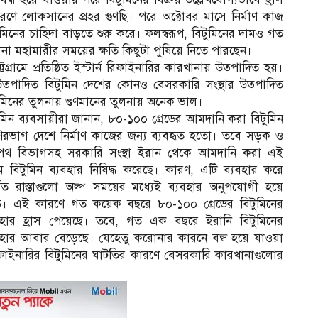
ে লোকসানের প্রহর গুণছি। পরে অক্টোবর মাসে নির্মাণ কাজ
নের চাহিদা বাড়তে শুরু করে। ফলস্বরূপ, বিটুমিনের দামও গত
া মহামারীর সময়ের ক্ষতি কিছুটা পুষিয়ে নিতে পারছেন।
ট্টগ্রামে প্রতিষ্ঠিত ইস্টার্ন রিফাইনারির কারখানায় উত্পাদিত হয়।
উত্পাদিত বিটুমিন দেশের কোনও বেসরকারি সংস্থার উত্পাদিত
ুমিনের তুলনায় গুণমানের তুলনায় অনেক ভাল।
ুমিন ব্যবসায়ীরা জানান, ৮০-১০০ গ্রেডের আমদানি করা বিটুমিন
িরভাগ দেশে নির্মাণ কাজের জন্য ব্যবহৃত হতো। তবে সড়ক ও
থ বিভাগসহ সরকারি সংস্থা ইরান থেকে আমদানি করা এই
 বিটুমিন ব্যবহার নিষিদ্ধ করেছে। কারণ, এটি ব্যবহার করে
্মিত রাস্তাগুলো অল্প সময়ের মধ্যেই ব্যবহার অনুপযোগী হয়ে
। এই কারণে গত কয়েক বছরে ৮০-১০০ গ্রেডের বিটুমিনের
বহার হ্রাস পেয়েছে। তবে, গত এক বছরে ইরানি বিটুমিনের
বহার আবার বেড়েছে। যেহেতু করোনার কারনে বন্ধ হয়ে যাওয়া
রিফাইনারির বিটুমিনের ঘাটতির কারণে বেসরকারি কারখানাগুলোর