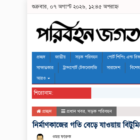
শুক্রবার, ০৭ অগাস্ট ২০২৬, ১২:৪৫ অপরাহ্ন
প্রচ্ছদ
জাতীয়
সড়ক পরিবহন
পোর্ট শিপিং এন্ড রিভার
সাক্ষাতকার
ট্রান্সপোর্ট টেকনোলজি
সারাদেশ
বিশেষ
আরও
শিরোনাম:
প্রচ্ছদ
প্রধান খবর
,
সড়ক পরিবহন
নির্মাণকাজের গতি বেড়ে যাওয়ায় বিটুমিন
ওমর ফারুক