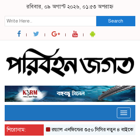
রবিবার, ০৯ অগাস্ট ২০২৬, ০১:৫৩ অপরাহ্ন
Search
Toggle
naviga
শিরোনাম:
র‌য়্যাল এনফিল্ডের ৩৫০ সিসির নতুন ৪ বাইকের যত ফি