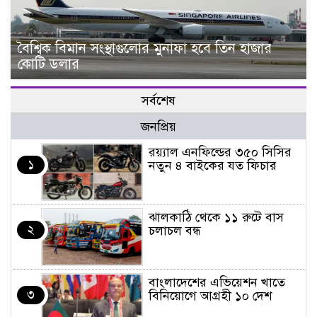
বৈশ্বিক বিমান সংস্থাগুলোর মুনাফা হবে তিন হাজার
কোটি ডলার
সর্বশেষ
জনপ্রিয়
র‌য়্যাল এনফিল্ডের ৩৫০ সিসির
১
নতুন ৪ বাইকের যত ফিচার
ঝালকাঠি থেকে ১১ রুটে বাস
২
চলাচল বন্ধ
বাংলাদেশের এভিয়েশন খাতে
৩
বিনিয়োগে আগ্রহী ১০ দেশ