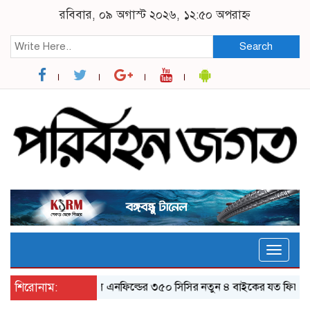
রবিবার, ০৯ অগাস্ট ২০২৬, ১২:৫০ অপরাহ্ন
Search
Toggle
naviga
শিরোনাম:
র‌য়্যাল এনফিল্ডের ৩৫০ সিসির নতুন ৪ বাইকের যত ফিচার
ঝা