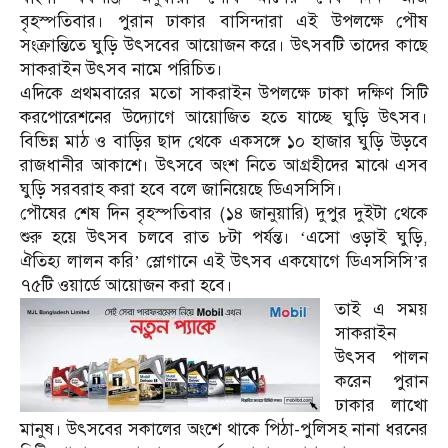
বৃহস্পতিবার। পুরান ঢাকার বাসিন্দারা এই উপলক্ষে পৌষ
সংক্রান্তিতে ঘুড়ি উৎসবের আয়োজন করে। উৎসবটি তাদের কাছে
সাকরাইন উৎসব নামে পরিচিত।
এদিকে প্রথমবারের মতো সাকরাইন উপলক্ষে ঢাকা দক্ষিণ সিটি
করপোরেশনের উদ্যোগে আয়োজিত হতে যাচ্ছে ঘুড়ি উৎসব।
বিভিন্ন মাঠ ও বাড়ির ছাদ থেকে একসঙ্গে ১০ হাজার ঘুড়ি উড়বে
রাজধানীর আকাশে। উৎসবে অংশ নিতে আগ্রহীদের মাঝে এসব
ঘুড়ি সরবরাহ করা হবে বলে জানিয়েছে ডিএসসিসি।
পৌষের শেষ দিন বৃহস্পতিবার (১৪ জানুয়ারি) দুপুর দুইটা থেকে
শুরু হয়ে উৎসব চলবে রাত ৮টা পর্যন্ত। ‘এসো ওড়াই ঘুড়ি,
ঐতিহ্য লালন করি’ স্লোগানে এই উৎসব একযোগে ডিএসসিসি’র
৭৫টি ওয়ার্ডে আয়োজন করা হবে।
তাই এ সময়
সাকরাইন
উৎসব পালন
করেন পুরান
ঢাকার লাখো
মানুষ। উৎসবের সকালের অংশে থাকে পিঠা-পুলিসহ নানা ধরনের