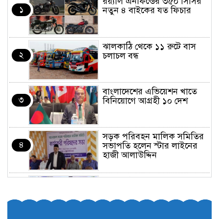
র‌য়্যাল এনফিল্ডের ৩৫০ সিসির
১
নতুন ৪ বাইকের যত ফিচার
ঝালকাঠি থেকে ১১ রুটে বাস
২
চলাচল বন্ধ
বাংলাদেশের এভিয়েশন খাতে
৩
বিনিয়োগে আগ্রহী ১০ দেশ
সড়ক পরিবহন মালিক সমিতির
৪
সভাপতি হলেন স্টার লাইনের
হাজী আলাউদ্দিন
তরুণরা ট্রাফিক নিয়ন্ত্রণে নামুক
৫
আবার