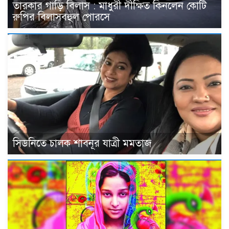
তারকার গাড়ি বিলাস : মাধুরী দীক্ষিত কিনলেন কোটি
রুপির বিলাসবহুল পোরসে
সিডনিতে চালক শাবনূর যাত্রী মমতাজ