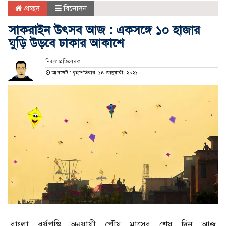
প্রচ্ছদ
বিনোদন
সাকরাইন উৎসব আজ : একসঙ্গে ১০ হাজার
ঘুড়ি উড়বে ঢাকার আকাশে
নিজস্ব প্রতিবেদক
আপডেট : বৃহস্পতিবার, ১৪ জানুয়ারী, ২০২১
বাংলা বর্ষপঞ্জি অনুযায়ী পৌষ মাসের শেষ দিন আজ