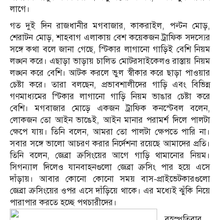
লাগে।
গত দুই দিন রাজধানীর মগবাজার, কাকরাইল, পল্টন মোড়,
শেরাটন মোড়, শাহবাগ এলাকায় বেশ কয়েকজন ট্রাফিক সদস্যের
সঙ্গে কথা বলে জানা গেছে, স্টিকার লাগানো গাড়িই বেশি নিয়ম
লঙ্ঘন করে। এছাড়া ভাড়ায় চালিত মোটরসাইকেলও রাস্তায় নিয়ম
লঙ্ঘন করে বেশি। আটক করলে ভুল স্বীকার করে ছাড়া পাওয়ার
চেষ্টা করে। তারা বলছেন, প্রভাবশালীদের গাড়ি এবং বিভিন্ন
গণমাধ্যমের স্টিকার লাগানো গাড়ি নিয়ম ভাঙার চেষ্টা করে
বেশি। মগবাজার মোড়ে একজন ট্রাফিক কনস্টেবল বলেন,
লোকজন তো আইন ভাঙেই, আইন মানার পরামর্শ দিলে পালটা
ক্ষেপে যায়। তিনি বলেন, আমরা তো পালটা ক্ষেপতে পারি না।
সবার সঙ্গে ভালো আচরণ করার নির্দেশনা রয়েছে আমাদের প্রতি।
তিনি বলেন, জেব্রা ক্রসিংয়ের আগে গাড়ি থামানোর নিয়ম।
সিগন্যাল দিলেও যানবাহনগুলো জেব্রা ক্রসিং পার হয়ে এসে
দাঁড়ায়। আবার কোনো কোনো সময় বাস-প্রাইভেটকারগুলো
জেব্রা ক্রসিংয়ের ওপর এসে দাঁড়িয়ে থাকে। এর মধ্যেই ঝুঁকি নিয়ে
পারাপার করতে হচ্ছে পথচারীদের।
বৃহস্পতিবার