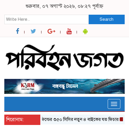
শুক্রবার, ০৭ অগাস্ট ২০২৬, ০৮:২৭ পূর্বাহ্ন
Search
Toggle
naviga
শিরোনাম:
র‌য়্যাল এনফিল্ডের ৩৫০ সিসির নতুন ৪ বাইকের যত ফিচার
ঝালকাঠি থ