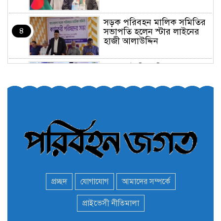
সড়ক পরিবহন মালিক সমিতির
৪
সভাপতি হলেন স্টার লাইনের
হাজী আলাউদ্দিন
তরুণরা ট্রাফিক নিয়ন্ত্রণে নামুক
৫
আবার
পেট্রোনাস লুব্রিক্যান্টস বিক্রি
৬
করবে মেঘনা পেট্রোলিয়াম
অনির্দিষ্টকালের জন্য বাংলাদেশে
৭
ভারতীয় সব ভিসা সেন্টার বন্ধ
প্রচ্ছদ
যোগাযোগ
আমাদের সম্পর্কে
মন্ত্রী এমপিদের দেশত্যাগের
প্রাইভেসী নীতিমালা
৮
হিড়িক : নিরাপদ আশ্রয়ে
পালাচ্ছেন অনেকেই