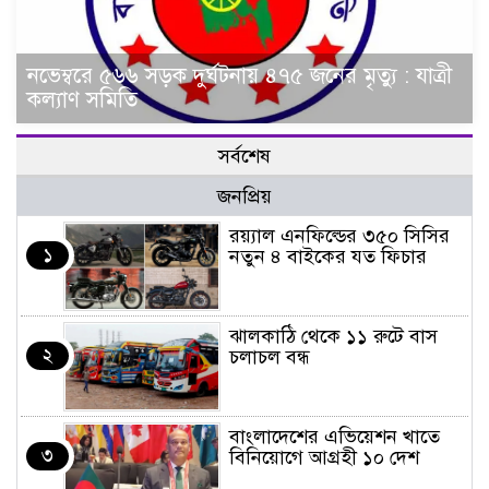
নভেম্বরে ৫৬৬ সড়ক দুর্ঘটনায় ৪৭৫ জনের মৃত্যু : যাত্রী
কল্যাণ সমিতি
সর্বশেষ
জনপ্রিয়
র‌য়্যাল এনফিল্ডের ৩৫০ সিসির
১
নতুন ৪ বাইকের যত ফিচার
ঝালকাঠি থেকে ১১ রুটে বাস
২
চলাচল বন্ধ
বাংলাদেশের এভিয়েশন খাতে
৩
বিনিয়োগে আগ্রহী ১০ দেশ