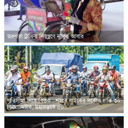
তরুণরা ট্রাফিক নিয়ন্ত্রণে নামুক আবার
গতিসীমা নিয়ে বিতর্ক : শহরে বাইকের সর্বোচ্চ গতি ৩০
কিলোমিটার, মহাসড়কে ৫০