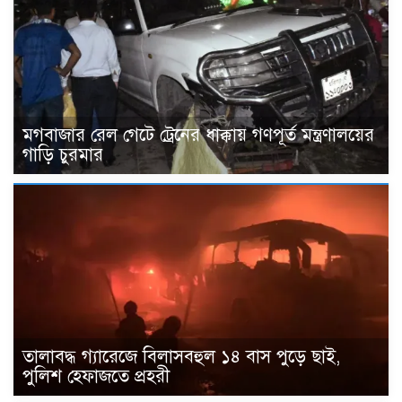
মগবাজার রেল গেটে ট্রেনের ধাক্কায় গণপূর্ত মন্ত্রণালয়ের
গাড়ি চুরমার
তালাবদ্ধ গ্যারেজে বিলাসবহুল ১৪ বাস পুড়ে ছাই,
পুলিশ হেফাজতে প্রহরী