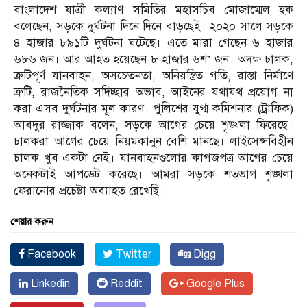
বাংলাদেশ যাত্রী কল্যাণ সমিতির মহাসচিব মোজাম্মেল হক
বলেছেন, সড়কে দুর্ঘটনা দিনে দিনে বাড়ছেই। ২০২০ সালে সড়কে
৪ হাজার ৮৯১টি দুর্ঘটনা ঘটেছে। এতে মারা গেছেন ৬ হাজার
৬৮৬ জন। আর আহত হয়েছেন ৮ হাজার ৬শ’ জন। অদক্ষ চালক,
ত্রুটিপূর্ণ যানবাহন, অসচেতনতা, অনিয়ন্ত্রিত গতি, রাস্তা নির্মাণে
ত্রুটি, রাজনৈতিক সদিচ্ছার অভাব, আইনের যথাযথ প্রয়োগ না
করা এসব দুর্ঘটনার মূল কারণ। পুলিশের যুগ্ম কমিশনার (ট্রাফিক)
আবদুর রাজ্জাক বলেন, সড়কে আগের চেয়ে শৃঙ্খলা ফিরেছে।
চালকরা আগের চেয়ে নিয়মকানুন বেশি মানছে। লাইসেন্সবিহীন
চালক খুব একটা নেই। যানবাহনগুলোর কাগজপত্র আগের চেয়ে
অনেকটাই আপডেট করেছে। আমরা সড়কে শতভাগ শৃঙ্খলা
ফেরানোর প্রচেষ্টা অব্যাহত রেখেছি।
শেয়ার করুন
Facebook
Twitter
Digg
Linkedin
Reddit
Google Plus