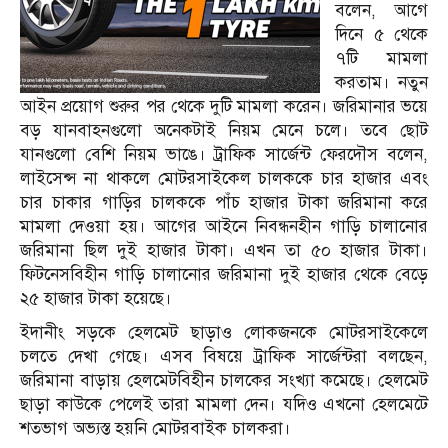
বলেন, আগে
দিনে ৫ থেকে
৭টি মামলা
করতাম। নতুন
আইন প্রয়োগ শুরুর পর থেকে দুটি মামলা করেন। জরিমানার ভয়ে
বড় যানবাহনগুলো অনেকটাই নিয়ম মেনে চলে। তবে ছোট
যানগুলো বেশি নিয়ম ভাঙে। ট্রাফিক সার্জেন্ট ফেরদৌস বলেন,
লাইসেন্স না থাকলে মোটরসাইকেল চালককে চার হাজার এবং
চার চাকার গাড়ির চালককে পাঁচ হাজার টাকা জরিমানা করে
মামলা দেওয়া হয়। আগের আইনে নিবন্ধনহীন গাড়ি চালানোর
জরিমানা ছিল দুই হাজার টাকা। এখন তা ৫০ হাজার টাকা।
ফিটনেসবিহীন গাড়ি চালানোর জরিমানা দুই হাজার থেকে বেড়ে
২৫ হাজার টাকা হয়েছে।
ইদানীং সড়কে হেলমেট ছাড়াও লোকজনকে মোটরসাইকেলে
চলতে দেখা গেছে। এসব বিষয়ে ট্রাফিক সার্জেন্টরা বলছেন,
জরিমানা বাড়ায় হেলমেটবিহীন চালকের সংখ্যা কমেছে। হেলমেট
ছাড়া কাউকে পেলেই তারা মামলা দেন। যদিও এখনো হেলমেটে
শতভাগ অভ্যস্ত হয়নি মোটরবাইক চালকরা।