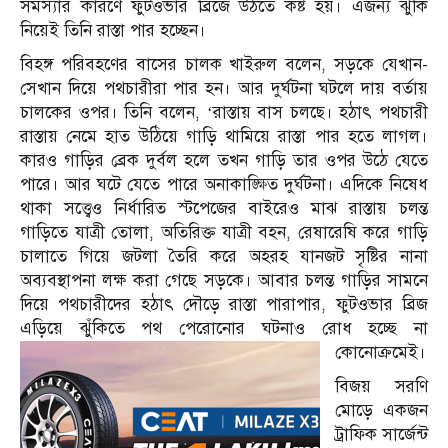
সমস্যার কারণে ফুটওভার ব্রিজে উঠতে কষ্ট হয়। এজন্য ঝুঁকি
নিয়েই তিনি রাস্তা পার হচ্ছেন।
বিহঙ্গ পরিবহণের বাসের চালক খাইরুল বলেন, সড়কে যেখান-
সেখান দিয়ে পথচারীরা পার হন। আর দুর্ঘটনা ঘটলে দায় বর্তায়
চালকের ওপর। তিনি বলেন, ‘রাস্তায় বাস চলছে। হঠাৎ পথচারী
রাস্তায় নেমে হাত উঠিয়ে গাড়ি থামিয়ে রাস্তা পার হতে লাগল।
কারও গাড়ির ব্রেক দুর্বল হলে তখন গাড়ি তার ওপর উঠে যেতে
পারে। আর ঘটে যেতে পারে অনাকাঙ্ক্ষিত দুর্ঘটনা। এদিকে নিষেধ
থাকা সত্ত্বেও নির্ধারিত স্টপেজের বাইরেও মাঝ রাস্তায় চলন্ত
গাড়িতে যাত্রী তোলা, অতিরিক্ত যাত্রী বহন, রেষারেষি করে গাড়ি
চালাতে গিয়ে জটলা তৈরি করে অহরহ যানজট সৃষ্টির নানা
অব্যবস্থাপনা লক্ষ করা গেছে সড়কে। আবার চলন্ত গাড়ির সামনে
দিয়ে পথচারীদের হঠাৎ দৌড়ে রাস্তা পারাপার, ফুটওভার ব্রিজ
এড়িয়ে ঝুঁকিতে পথ পেরোনোর ঘটনাও রোধ হচ্ছে না
কোনোক্রমেই।
বিজয় সরণি
মোড়ে একজন
ট্রাফিক সার্জেন্ট