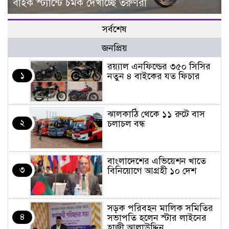
বাইক স্ট্যান্টে চমক দেখাচ্ছে তরুণরা
সর্বশেষ
জনপ্রিয়
র‌য়্যাল এনফিল্ডের ৩৫০ সিসির
১
নতুন ৪ বাইকের যত ফিচার
ঝালকাঠি থেকে ১১ রুটে বাস
২
চলাচল বন্ধ
বাংলাদেশের এভিয়েশন খাতে
৩
বিনিয়োগে আগ্রহী ১০ দেশ
সড়ক পরিবহন মালিক সমিতির
৪
সভাপতি হলেন স্টার লাইনের
হাজী আলাউদ্দিন