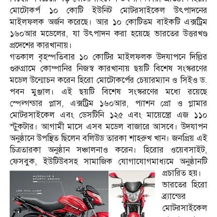
মোটোকর্প ১০ কোটি ইউনিট মোটরসাইকেল উৎপাদনের
মাইলফলক অর্জন করেছে। আর ১০ কোটিতম বাইকটি এক্সট্রিম
১৬০আর মডেলের, যা উৎপাদন করা হয়েছে ভারতের উত্তরখণ্ড
প্রদেশের কারখানায়।
গতকাল বৃহস্পতিবার ১০ কোটির মাইলফলক উদযাপনে দিল্লির
গুরুগ্রামে কোম্পানির নিজস্ব কারখানায় ছয়টি বিশেষ সংস্করণের
মডেল উন্মোচন করেন হিরো মোটোকর্পের চেয়ারম্যান ও সিইও ড.
পবন মুঞ্জাল। এই ছয়টি বিশেষ সংস্করণের মধ্যে রয়েছে
স্পেল্গন্ডার প্লাস, এক্সট্রিম ১৬০আর, প্যাশন প্রো ও গ্লামার
মোটরসাইকেল এবং ডেসটিনি ১২৫ এবং মায়েস্ত্রো এজ ১১০
স্টু্কটার। আগামী মাসে এসব মডেল বাজারে আসবে। উদযাপন
অনুষ্ঠানে উপস্থিত ছিলেন বলিউড তারকা শাহরুখ খান। জনপ্রিয় এই
চিত্রতারকা অনুষ্ঠান সঞ্চালনাও করেন। হিরোর ওয়েবসাইট,
ফেসবুক, ইউটিউবসহ সামাজিক যোগাযোগমাধ্যমে অনুষ্ঠানটি
প্রচারিত হয়।
ভারতের হিরো
ব্র্যান্ডের
মোটরসাইকেল