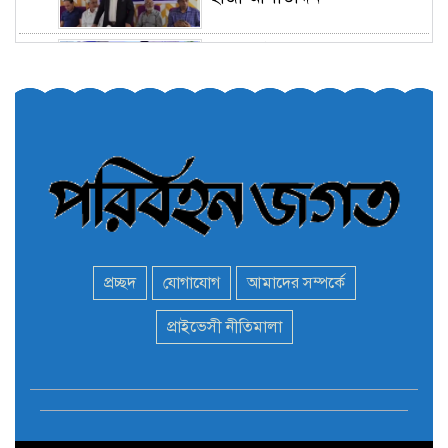
তরুণরা ট্রাফিক নিয়ন্ত্রণে নামুক
৫
আবার
পেট্রোনাস লুব্রিক্যান্টস বিক্রি
৬
করবে মেঘনা পেট্রোলিয়াম
অনির্দিষ্টকালের জন্য বাংলাদেশে
৭
ভারতীয় সব ভিসা সেন্টার বন্ধ
প্রচ্ছদ
যোগাযোগ
আমাদের সম্পর্কে
মন্ত্রী এমপিদের দেশত্যাগের
প্রাইভেসী নীতিমালা
৮
হিড়িক : নিরাপদ আশ্রয়ে
পালাচ্ছেন অনেকেই
বাস ড্রাইভার নিকোলাস মাদুরো
৯
আবারও ভেনেজুয়েলার