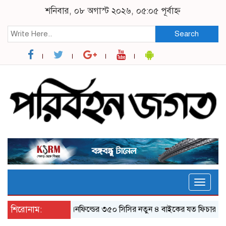
শনিবার, ০৮ অগাস্ট ২০২৬, ০৫:০৫ পূর্বাহ্ন
Search
Toggle
naviga
শিরোনাম:
র‌য়্যাল এনফিল্ডের ৩৫০ সিসির নতুন ৪ বাইকের যত ফিচার
ঝালকা