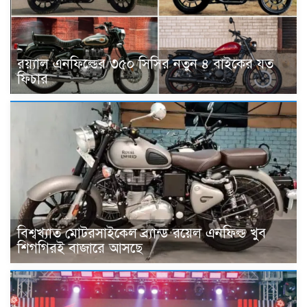
র‌য়্যাল এনফিল্ডের ৩৫০ সিসির নতুন ৪ বাইকের যত
ফিচার
বিশ্বখ্যাত মোটরসাইকেল ব্র্যান্ড রয়েল এনফিল্ড খুব
শিগগিরই বাজারে আসছে