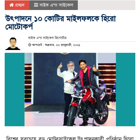
প্রচ্ছদ
বাইক এন্ড সাইকেল
উৎপাদনে ১০ কোটির মাইলফলকে হিরো
মোটোকর্প
বাইক এন্ড সাইকেল রিপোর্টার
আপডেট : শুক্রবার, ২২ জানুয়ারী, ২০২১
বিশ্বের সবচেয়ে বড় মোটরসাইকেল উৎপাদনকারী প্রতিষ্ঠান হিরো