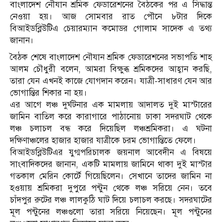
বাংলাদেশ নৌযান শ্রমিক ফেডারেশনের বৈঠকের পর এ সিদ্ধান্ত
নেওয়া হয়। আজ সোমবার রাত পৌনে ৮টার দিকে
বিআইডব্লিউটিএ চেয়ারম্যান কমোডর গোলাম সাদেক এ তথ্য
জানান।
বৈঠক শেষে বাংলাদেশ নৌযান শ্রমিক ফেডারেশনের সভাপতি শাহ
আলম চৌধুরী বলেন, আমরা বিক্ষুব্ধ শ্রমিকদের আহ্বান করছি,
তারা যেন এখনই কাজে যোগদান করেন। যাত্রী-সাধারণ যেন আর
ভোগান্তির শিকার না হয়।
এর আগে লঞ্চ দুর্ঘটনার এক মামলায় আদালত দুই মাস্টারের
জামিন বাতিল করে কারাগারে পাঠানোয় ঢাকা সদরঘাট থেকে
লঞ্চ চলাচল বন্ধ করে দিয়েছিল লঞ্চশ্রমিকরা। এ ঘটনা
দক্ষিণাঞ্চলের হাজার হাজার যাত্রীকে চরম ভোগান্তিতে ফেলে।
বিআইডব্লিউটিএর যুগ্মপরিচালক জয়নাল আবেদীন এ বিষয়ে
সাংবাদিকদের জানান, একটি মামলায় জামিনে থাকা দুই মাস্টার
গতকাল মেরিন কোর্টে গিয়েছিলেন। সেখানে তাদের জামিন না
হওয়ায় শ্রমিকরা দুপুরে পন্টুন থেকে লঞ্চ সরিয়ে নেন। তবে
চাঁদপুর রুটের লঞ্চ লালকুঠি ঘাট দিয়ে চলাচল করছে। সদরঘাটের
মূল পন্টুনের লঞ্চগুলো তারা সরিয়ে নিয়েছেন। মূল পন্টুনের