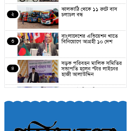
ঝালকাঠি থেকে ১১ রুটে বাস
২
চলাচল বন্ধ
বাংলাদেশের এভিয়েশন খাতে
৩
বিনিয়োগে আগ্রহী ১০ দেশ
সড়ক পরিবহন মালিক সমিতির
৪
সভাপতি হলেন স্টার লাইনের
হাজী আলাউদ্দিন
তরুণরা ট্রাফিক নিয়ন্ত্রণে নামুক
৫
আবার
পেট্রোনাস লুব্রিক্যান্টস বিক্রি
৬
করবে মেঘনা পেট্রোলিয়াম