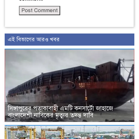
এই বিভাগের আরও খবর
সিঙ্গাপুরের পতাকাবাহী এমটি কনসার্টো জাহাজে
বাংলাদেশী নাবিকের মৃত্যুর তদন্ত দাবি