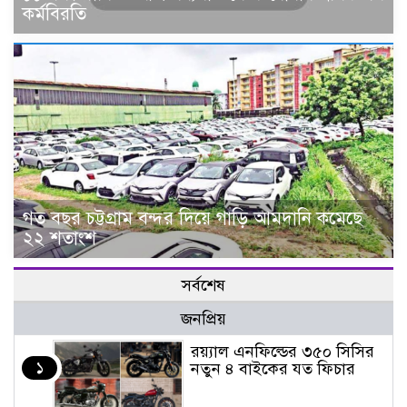
কর্মবিরতি
গত বছর চট্টগ্রাম বন্দর দিয়ে গাড়ি আমদানি কমেছে
২২ শতাংশ
সর্বশেষ
জনপ্রিয়
র‌য়্যাল এনফিল্ডের ৩৫০ সিসির
১
নতুন ৪ বাইকের যত ফিচার