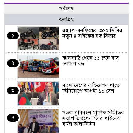
সর্বশেষ
জনপ্রিয়
র‌য়্যাল এনফিল্ডের ৩৫০ সিসির
১
নতুন ৪ বাইকের যত ফিচার
ঝালকাঠি থেকে ১১ রুটে বাস
২
চলাচল বন্ধ
বাংলাদেশের এভিয়েশন খাতে
৩
বিনিয়োগে আগ্রহী ১০ দেশ
সড়ক পরিবহন মালিক সমিতির
৪
সভাপতি হলেন স্টার লাইনের
হাজী আলাউদ্দিন