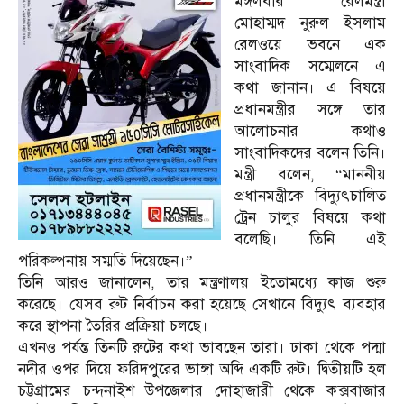
মঙ্গলবার রেলমন্ত্রী
মোহাম্মদ নুরুল ইসলাম
রেলওয়ে ভবনে এক
সাংবাদিক সম্মেলনে এ
কথা জানান। এ বিষয়ে
প্রধানমন্ত্রীর সঙ্গে তার
আলোচনার কথাও
সাংবাদিকদের বলেন তিনি।
মন্ত্রী বলেন, “মাননীয়
প্রধানমন্ত্রীকে বিদ্যুৎচালিত
ট্রেন চালুর বিষয়ে কথা
বলেছি। তিনি এই
পরিকল্পনায় সম্মতি দিয়েছেন।”
তিনি আরও জানালেন, তার মন্ত্রণালয় ইতোমধ্যে কাজ শুরু
করেছে। যেসব রুট নির্বাচন করা হয়েছে সেখানে বিদ্যুৎ ব্যবহার
করে স্থাপনা তৈরির প্রক্রিয়া চলছে।
এখনও পর্যন্ত তিনটি রুটের কথা ভাবছেন তারা। ঢাকা থেকে পদ্মা
নদীর ওপর দিয়ে ফরিদপুরের ভাঙ্গা অব্দি একটি রুট। দ্বিতীয়টি হল
চট্টগ্রামের চন্দনাইশ উপজেলার দোহাজারী থেকে কক্সবাজার