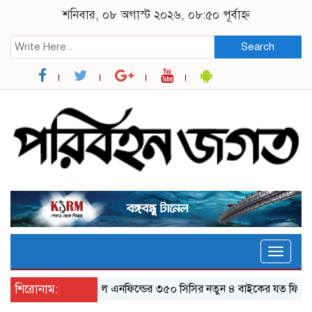
শনিবার, ০৮ অগাস্ট ২০২৬, ০৮:৫০ পূর্বাহ্ন
Search
Toggle
naviga
শিরোনাম:
র‌য়্যাল এনফিল্ডের ৩৫০ সিসির নতুন ৪ বাইকের যত ফিচার
ঝ