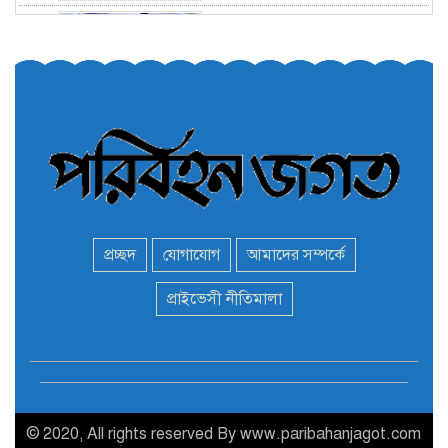
তরুণরা ট্রাফিক নিয়ন্ত্রণে নামুক
৫
আবার
পেট্রোনাস লুব্রিক্যান্টস বিক্রি
৬
করবে মেঘনা পেট্রোলিয়াম
অনির্দিষ্টকালের জন্য বাংলাদেশে
৭
ভারতীয় সব ভিসা সেন্টার বন্ধ
প্রচ্ছদ
যোগাযোগ
আমাদের সম্পর্কে
মন্ত্রী এমপিদের দেশত্যাগের
প্রাইভেসী নীতিমালা
৮
হিড়িক : নিরাপদ আশ্রয়ে
পালাচ্ছেন অনেকেই
বাস ড্রাইভার নিকোলাস মাদুরো
৯
আবারও ভেনেজুয়েলার
প্রেসিডেন্ট
© 2020, All rights reserved By www.paribahanjagot.com