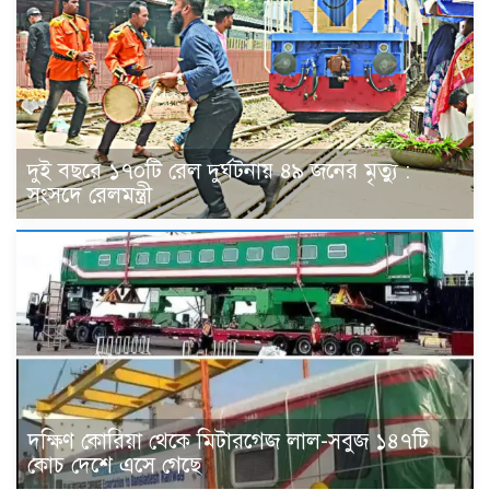
দুই বছরে ১৭০টি রেল দুর্ঘটনায় ৪৯ জনের মৃত্যু :
সংসদে রেলমন্ত্রী
দক্ষিণ কোরিয়া থেকে মিটারগেজ লাল-সবুজ ১৪৭টি
কোচ দেশে এসে গেছে