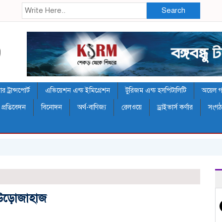
Search
 ট্রান্সপোর্ট
এভিয়েশন এন্ড ইমিগ্রেশন
টুরিজম এন্ড হসপিটালিটি
অয়েল গ্য
 প্রতিবেদন
বিনোদন
অর্থ-বাণিজ্য
রেলওয়ে
ড্রাইভার্স কর্ণার
সংগ
র
 উড়োজাহাজ