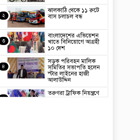
ঝালকাঠি থেকে ১১ রুটে
২
বাস চলাচল বন্ধ
বাংলাদেশের এভিয়েশন
৩
খাতে বিনিয়োগে আগ্রহী
১০ দেশ
সড়ক পরিবহন মালিক
৪
সমিতির সভাপতি হলেন
স্টার লাইনের হাজী
আলাউদ্দিন
তরুণরা ট্রাফিক নিয়ন্ত্রণে
৫
নামুক আবার
পেট্রোনাস লুব্রিক্যান্টস
৬
বিক্রি করবে মেঘনা
পেট্রোলিয়াম