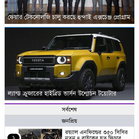
ফেয়ার টেকনোলজি চালু করছে হুন্দাই এক্সচেঞ্জ প্রোগ্রাম
ল্যান্ড ক্রুজারের হাইব্রিড ভার্সন উন্মোচন টয়োটার
সর্বশেষ
জনপ্রিয়
র‌য়্যাল এনফিল্ডের ৩৫০ সিসির
১
নতুন ৪ বাইকের যত ফিচার