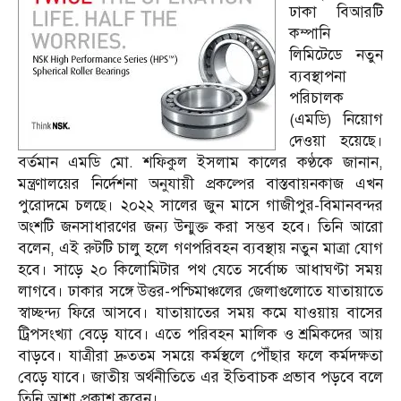
ঢাকা বিআরটি
কম্পানি
লিমিটেডে নতুন
ব্যবস্থাপনা
পরিচালক
(এমডি) নিয়োগ
দেওয়া হয়েছে।
বর্তমান এমডি মো. শফিকুল ইসলাম কালের কণ্ঠকে জানান,
মন্ত্রণালয়ের নির্দেশনা অনুযায়ী প্রকল্পের বাস্তবায়নকাজ এখন
পুরোদমে চলছে। ২০২২ সালের জুন মাসে গাজীপুর-বিমানবন্দর
অংশটি জনসাধারণের জন্য উন্মুক্ত করা সম্ভব হবে। তিনি আরো
বলেন, এই রুটটি চালু হলে গণপরিবহন ব্যবস্থায় নতুন মাত্রা যোগ
হবে। সাড়ে ২০ কিলোমিটার পথ যেতে সর্বোচ্চ আধাঘণ্টা সময়
লাগবে। ঢাকার সঙ্গে উত্তর-পশ্চিমাঞ্চলের জেলাগুলোতে যাতায়াতে
স্বাচ্ছন্দ্য ফিরে আসবে। যাতায়াতের সময় কমে যাওয়ায় বাসের
ট্রিপসংখ্যা বেড়ে যাবে। এতে পরিবহন মালিক ও শ্রমিকদের আয়
বাড়বে। যাত্রীরা দ্রুততম সময়ে কর্মস্থলে পৌঁছার ফলে কর্মদক্ষতা
বেড়ে যাবে। জাতীয় অর্থনীতিতে এর ইতিবাচক প্রভাব পড়বে বলে
তিনি আশা প্রকাশ করেন।