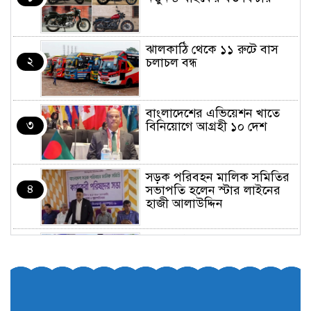
ঝালকাঠি থেকে ১১ রুটে বাস
২
চলাচল বন্ধ
বাংলাদেশের এভিয়েশন খাতে
৩
বিনিয়োগে আগ্রহী ১০ দেশ
সড়ক পরিবহন মালিক সমিতির
৪
সভাপতি হলেন স্টার লাইনের
হাজী আলাউদ্দিন
তরুণরা ট্রাফিক নিয়ন্ত্রণে নামুক
৫
আবার
পেট্রোনাস লুব্রিক্যান্টস বিক্রি