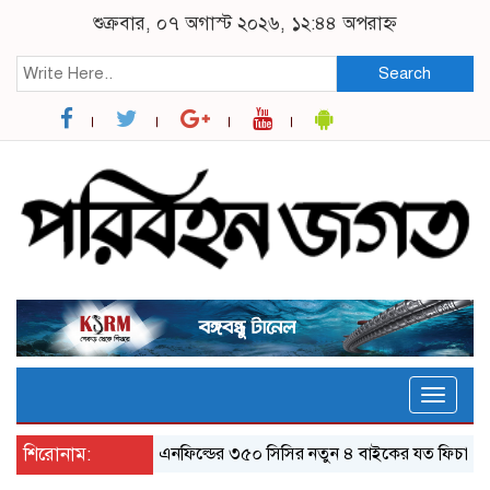
শুক্রবার, ০৭ অগাস্ট ২০২৬, ১২:৪৪ অপরাহ্ন
Search
Toggle
naviga
শিরোনাম:
র‌য়্যাল এনফিল্ডের ৩৫০ সিসির নতুন ৪ বাইকের যত ফিচার
ঝালক