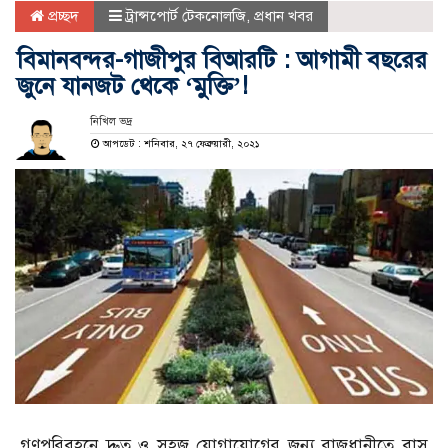
প্রচ্ছদ
ট্রান্সপোর্ট টেকনোলজি
,
প্রধান খবর
বিমানবন্দর-গাজীপুর বিআরটি : আগামী বছরের
জুনে যানজট থেকে ‘মুক্তি’!
নিখিল ভদ্র
আপডেট : শনিবার, ২৭ ফেব্রুয়ারী, ২০২১
গণপরিবহনে দ্রুত ও সহজ যোগাযোগের জন্য রাজধানীতে বাস