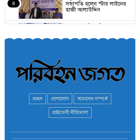
৪
সভাপতি হলেন স্টার লাইনের
হাজী আলাউদ্দিন
তরুণরা ট্রাফিক নিয়ন্ত্রণে নামুক
৫
আবার
পেট্রোনাস লুব্রিক্যান্টস বিক্রি
৬
করবে মেঘনা পেট্রোলিয়াম
অনির্দিষ্টকালের জন্য বাংলাদেশে
৭
ভারতীয় সব ভিসা সেন্টার বন্ধ
প্রচ্ছদ
যোগাযোগ
আমাদের সম্পর্কে
মন্ত্রী এমপিদের দেশত্যাগের
প্রাইভেসী নীতিমালা
৮
হিড়িক : নিরাপদ আশ্রয়ে
পালাচ্ছেন অনেকেই
বাস ড্রাইভার নিকোলাস মাদুরো