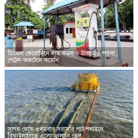
ডিজেল কেরোসিনে দাম কমল ২ টাকা ২৫ পয়সা,
পেট্রল-অকটেনে কমেনি
সাগর থেকে প্রথমবার সরাসরি পাইপলাইনে
রিফাইনারিতে এলো জ্বালানি তেল