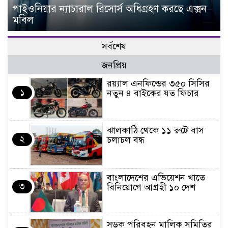
পাইওনিয়ার ন্যাচারাল রিসোর্স অধিগ্রহণ করছে এক্সন
মবিল
সর্বশেষ
জনপ্রিয়
র‌য়্যাল এনফিল্ডের ৩৫০ সিসির
১
নতুন ৪ বাইকের যত ফিচার
ঝালকাঠি থেকে ১১ রুটে বাস
২
চলাচল বন্ধ
বাংলাদেশের এভিয়েশন খাতে
৩
বিনিয়োগে আগ্রহী ১০ দেশ
সড়ক পরিবহন মালিক সমিতির