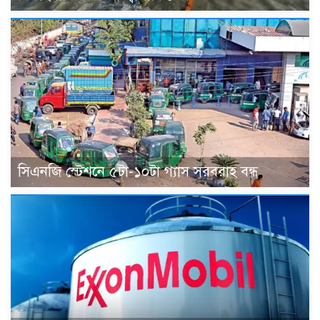
সিএনজি স্টেশনে ৫টা-১০টা গ্যাস সরবরাহ বন্ধ