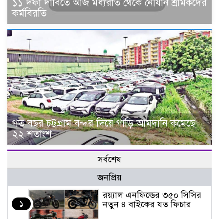
১১ দফা দাবিতে আজ মধ্যরাত থেকে নৌযান শ্রমিকদের
কর্মবিরতি
গত বছর চট্টগ্রাম বন্দর দিয়ে গাড়ি আমদানি কমেছে
২২ শতাংশ
সর্বশেষ
জনপ্রিয়
র‌য়্যাল এনফিল্ডের ৩৫০ সিসির
১
নতুন ৪ বাইকের যত ফিচার