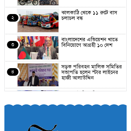
ঝালকাঠি থেকে ১১ রুটে বাস
২
চলাচল বন্ধ
বাংলাদেশের এভিয়েশন খাতে
৩
বিনিয়োগে আগ্রহী ১০ দেশ
সড়ক পরিবহন মালিক সমিতির
৪
সভাপতি হলেন স্টার লাইনের
হাজী আলাউদ্দিন
তরুণরা ট্রাফিক নিয়ন্ত্রণে নামুক
৫
আবার
পেট্রোনাস লুব্রিক্যান্টস বিক্রি
৬
করবে মেঘনা পেট্রোলিয়াম