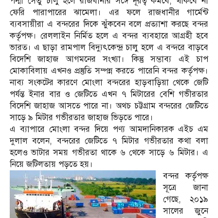
পদ্মা সেতু চালু হলে রাজধানীর সঙ্গে দূরত্ব কমবে, থাকবে না
ফেরি পারাপারের ঝামেলা। এর ফলে রাজধানীর গার্মেন্ট
ব্যবসায়ীরা এ বন্দরের দিকে ঝুঁকবেন বলে প্রত্যাশা করছে বন্দর
কর্তৃপক্ষ। রেললাইন নির্মিত হলে এ বন্দর ব্যবহারে আগ্রহী হবে
ভারত। এ ছাড়া রামপাল বিদ্যুৎকেন্দ্র চালু হলে এ বন্দরে বাড়বে
বিদেশি জাহাজ আগমনের সংখ্যা। কিন্তু সম্ভাব্য এই চাপ
মোকাবিলায় এখনও প্রস্তুতি সম্পন্ন করতে পারেনি বন্দর কর্তৃপক্ষ।
নাব্য সংকটের কারণে মোংলা বন্দরের হাড়বাড়িয়া থেকে জেটি
পর্যন্ত ইনার বার ও জেটিতে এখন ৭ মিটারের বেশি গভীরতার
বিদেশি জাহাজ আসতে পারে না। অথচ চট্টগ্রাম বন্দরের জেটিতে
সাড়ে ৯ মিটার গভীরতার জাহাজ ভিড়তে পারে।
এ ব্যাপারে মোংলা বন্দর দিয়ে পণ্য আমদানিকারক এইচ এম
দুলাল বলেন, বন্দরের জেটিতে ৭ মিটার গভীরতার কথা বলা
হলেও ভাটার সময় গভীরতা থাকে ৬ থেকে সাড়ে ৬ মিটার। এ
নিয়ে জটিলতায় পড়তে হয়।
বন্দর কর্তৃপক্ষ
সূত্রে জানা
গেছে, ২০১৯
সালের জুনে