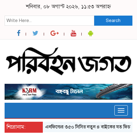
শনিবার, ০৮ অগাস্ট ২০২৬, ১১:৫৩ অপরাহ্ন
Search
Toggle
naviga
শিরোনাম:
র‌য়্যাল এনফিল্ডের ৩৫০ সিসির নতুন ৪ বাইকের যত ফিচার
ঝাল