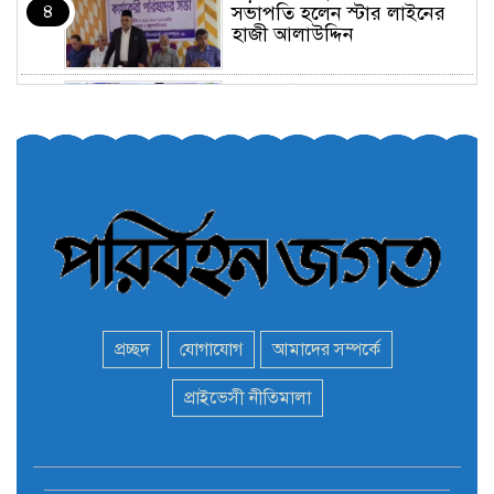
৪
সভাপতি হলেন স্টার লাইনের
হাজী আলাউদ্দিন
তরুণরা ট্রাফিক নিয়ন্ত্রণে নামুক
৫
আবার
পেট্রোনাস লুব্রিক্যান্টস বিক্রি
৬
করবে মেঘনা পেট্রোলিয়াম
অনির্দিষ্টকালের জন্য বাংলাদেশে
৭
ভারতীয় সব ভিসা সেন্টার বন্ধ
প্রচ্ছদ
যোগাযোগ
আমাদের সম্পর্কে
মন্ত্রী এমপিদের দেশত্যাগের
প্রাইভেসী নীতিমালা
৮
হিড়িক : নিরাপদ আশ্রয়ে
পালাচ্ছেন অনেকেই
বাস ড্রাইভার নিকোলাস মাদুরো