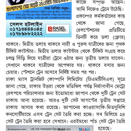
কাজে সম্পৃক্ত আছেন।
আমি নিজেও ট্রেনে উঠেছি।
প্রকল্পের কর্মকর্তাদের কাছ
থেকে জানা গেছে,
রেলস্টেশনের প্রতিটিতে
তিনটি করে তলা (ফ্লোর)
থাকবে। দ্বিতীয় তলায় থাকবে নারী ও পুরুষ যাত্রীদের জন্য পৃথক
টিকিট কাউন্টার। দ্বিতীয় তলার কাউন্টার থেকে টিকিট সংগ্রহ করে
চলন্ত সিঁড়ি দিয়ে যাত্রীরা ট্রেনে ওঠার জন্য তৃতীয় তলায় যাবেন।
সেখানে থাকবে যাত্রীদের অপেক্ষার ঘর। থাকবে বসার জন্য
চেয়ার। স্টেশনে ট্রেন আসবে নির্দিষ্ট সময় পর পর।
ঢাকা ম্যাস ট্রানজিট কোম্পানি লিমিটেড (ডিএমটিসিএল) সূত্রে
জানা গেছে, ঢাকার উত্তরা থেকে মতিঝিল পর্যন্ত নির্মাণাধীন মেট্রো
রেলপথে পরিচালনার জন্য ইতোমধ্যে জাপান থেকে দুটি ট্রেন সেট
ঢাকায় আনা হয়েছে। আরও দুটি সেট আগস্টের তৃতীয় সপ্তাহে
ঢাকায় আসার কথা রয়েছে। জাপানের কাওয়াসাকি-মিতসুবিশি
কনসোর্টিয়ামে এসব ট্রেন সেট তৈরি করা হচ্ছে। সব মিলিয়ে ২৪
সেট ট্রেন তৈরি করা হবে সেখানে। এরইমধ্যে পাঁচ সেট ট্রেন তৈরি
হয়েছে।