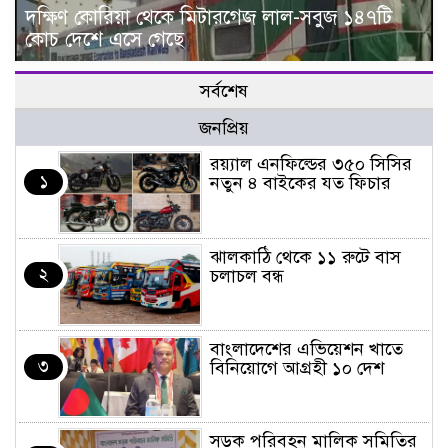
দক্ষিণ কোরিয়া থেকে মিটারগেজ লাল-সবুজ ১৪৭টি
কোচ দেশে এসে গেছে
সর্বশেষ
জনপ্রিয়
র‌য়্যাল এনফিল্ডের ৩৫০ সিসির
১
নতুন ৪ বাইকের যত ফিচার
ঝালকাঠি থেকে ১১ রুটে বাস
২
চলাচল বন্ধ
বাংলাদেশের এভিয়েশন খাতে
৩
বিনিয়োগে আগ্রহী ১০ দেশ
সড়ক পরিবহন মালিক সমিতির