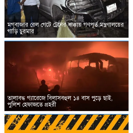
মগবাজার রেল গেটে ট্রেনের ধাক্কায় গণপূর্ত মন্ত্রণালয়ের
গাড়ি চুরমার
তালাবদ্ধ গ্যারেজে বিলাসবহুল ১৪ বাস পুড়ে ছাই,
পুলিশ হেফাজতে প্রহরী