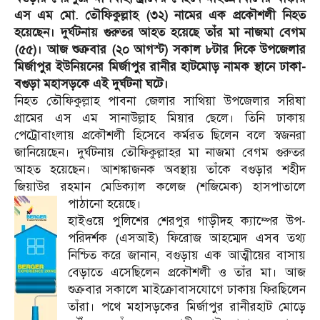
এস এম মো. তৌফিকুল্লাহ (৩২) নামের এক প্রকৌশলী নিহত
হয়েছেন। দুর্ঘটনায় গুরুতর আহত হয়েছে তাঁর মা নাজমা বেগম
(৫৫)। আজ শুক্রবার (২০ আগস্ট) সকাল ৮টার দিকে উপজেলার
মির্জাপুর ইউনিয়নের মির্জাপুর রানীর হাটমোড় নামক স্থানে ঢাকা-
বগুড়া মহাসড়কে এই দুর্ঘটনা ঘটে।
নিহত তৌফিকুল্লাহ পাবনা জেলার সাথিয়া উপজেলার সরিষা
গ্রামের এস এম সানাউল্লাহ মিয়ার ছেলে। তিনি ঢাকায়
পেট্রোবাংলায় প্রকৌশলী হিসেবে কর্মরত ছিলেন বলে স্বজনরা
জানিয়েছেন। দুর্ঘটনায় তৌফিকুল্লাহর মা নাজমা বেগম গুরুতর
আহত হয়েছেন। আশঙ্কাজনক অবস্থায় তাঁকে বগুড়ার শহীদ
জিয়াউর রহমান মেডিক্যাল কলেজ (শজিমেক) হাসপাতালে
পাঠানো হয়েছে।
হাইওয়ে পুলিশের শেরপুর গাড়ীদহ ক্যাম্পের উপ-
পরিদর্শক (এসআই) ফিরোজ আহম্মেদ এসব তথ্য
নিশ্চিত করে জানান, বগুড়ায় এক আত্মীয়ের বাসায়
বেড়াতে এসেছিলেন প্রকৌশলী ও তাঁর মা। আজ
শুক্রবার সকালে মাইক্রোবাসযোগে ঢাকায় ফিরছিলেন
তাঁরা। পথে মহাসড়কের মির্জাপুর রানীরহাট মোড়ে