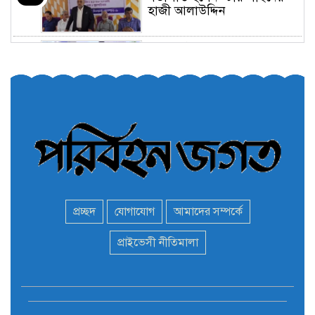
হাজী আলাউদ্দিন
তরুণরা ট্রাফিক নিয়ন্ত্রণে নামুক
৫
আবার
পেট্রোনাস লুব্রিক্যান্টস বিক্রি
৬
করবে মেঘনা পেট্রোলিয়াম
অনির্দিষ্টকালের জন্য বাংলাদেশে
৭
ভারতীয় সব ভিসা সেন্টার বন্ধ
প্রচ্ছদ
যোগাযোগ
আমাদের সম্পর্কে
মন্ত্রী এমপিদের দেশত্যাগের
প্রাইভেসী নীতিমালা
৮
হিড়িক : নিরাপদ আশ্রয়ে
পালাচ্ছেন অনেকেই
বাস ড্রাইভার নিকোলাস মাদুরো
৯
আবারও ভেনেজুয়েলার