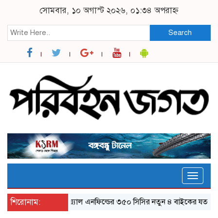
সোমবার, ১০ অগাস্ট ২০২৬, ০১:৩৪ অপরাহ্ন
Search
Toggle
naviga
শিরোনাম:
র‌য়্যাল এনফিল্ডের ৩৫০ সিসির নতুন ৪ বাইকের যত ফিচার