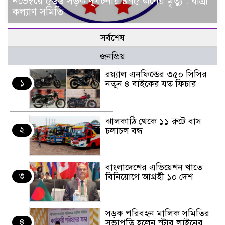
নভেম্বরে ৫৬৬ সড়ক দুর্ঘটনায় ৪৭৫ জনের মৃত্যু : যাত্রী
কল্যাণ সমিতি
সর্বশেষ
জনপ্রিয়
র‌য়্যাল এনফিল্ডের ৩৫০ সিসির
১
নতুন ৪ বাইকের যত ফিচার
ঝালকাঠি থেকে ১১ রুটে বাস
২
চলাচল বন্ধ
বাংলাদেশের এভিয়েশন খাতে
৩
বিনিয়োগে আগ্রহী ১০ দেশ
সড়ক পরিবহন মালিক সমিতির
৪
সভাপতি হলেন স্টার লাইনের