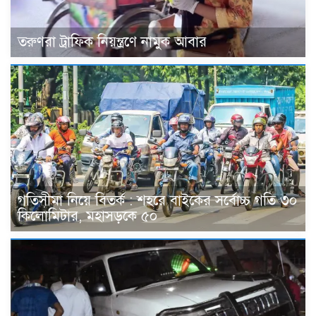
তরুণরা ট্রাফিক নিয়ন্ত্রণে নামুক আবার
গতিসীমা নিয়ে বিতর্ক : শহরে বাইকের সর্বোচ্চ গতি ৩০
কিলোমিটার, মহাসড়কে ৫০