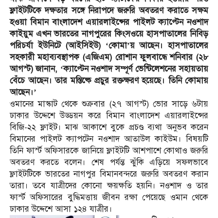
ফ্লাইটটিকে দক্ষতার সঙ্গে নিরাপদে জরুরি অবতরণ করাতে সক্ষম
হওয়া বিমান বাংলাদেশ এয়ারলাইন্সের পাইলট ক্যাপ্টেন নওশাদ
কাইয়ুম এখন ভারতের নাগপুরের কিংসওয়ে হাসপাতালের নিবিড়
পরিচর্যা ইউনিটে (আইসিইউ) ‘কোমা’য় আছেন। হাসপাতালের
সহকারী মহাব্যবস্থাপক (এজিএম) রোশান ফুলবান্ধে শনিবার (২৮
আগস্ট) জানান, ‘ক্যাপ্টেন নওশাদ সম্পূর্ণ ভেন্টিলেশনের সহায়তায়
বেঁচে আছেন। তার মস্তিষ্কে প্রচুর রক্তক্ষরণ হয়েছে। তিনি কোমায়
আছেন।’
ওমানের মাস্কাট থেকে শুক্রবার (২৭ আগস্ট) ভোর সাড়ে ৬টায়
ঢাকার উদ্দেশে উড্ডয়ন করে বিমান বাংলাদেশ এয়ারলাইন্সের
বিজি-২২ ফ্লাইট। মাঝ আকাশে বুকে প্রচণ্ড ব্যথা অনুভব করেন
বিমানের পাইলট ক্যাপটেন নওশাদ আতাউল কাইউম। বিষয়টি
তিনি ফার্স্ট অফিসারকে জানিয়ে ফ্লাইটটি আশপাশে কোথাও জরুরি
অবতরণ করতে বলেন। শেষ পর্যন্ত ঝুঁকি এড়িয়ে সফলভাবে
ফ্লাইটটিকে ভারতের নাগপুর বিমানবন্দরে জরুরি অবতরণ করান
তারা। তবে যাত্রীদের কোনো ক্ষয়ক্ষতি হয়নি। নওশাদ ও তার
ফার্স্ট অফিসারের বুদ্ধিমত্তায় জীবন রক্ষা পেয়েছে ওমান থেকে
ঢাকার উদ্দেশে আসা ১২৪ যাত্রীর।