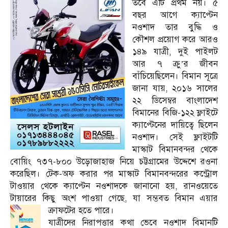
তবে এটি প্রথম নয়। ৫
বছর আগে ক্যাপ্টেন
নওশাদ তার বুদ্ধি ও
কৌশল প্রয়োগ করে আরও
১৪৯ যাত্রী, দুই পাইলট
আর ৭ ক্রু’র জীবন
বাঁচিয়েছিলেন। বিমান সূত্রে
জানা যায়, ২০১৬ সালের
২২ ডিসেম্বর বাংলাদেশ
বিমানের বিজি-১২২ ফ্লাইটে
ক্যাপ্টেনের দায়িত্বে ছিলেন
নওশাদ। সেই ফ্লাইটটি
মাস্কাট বিমানবন্দর থেকে
বোয়িং ৭৩৭-৮০০ উড়োজাহাজ নিয়ে চট্টগ্রামের উদ্দেশে রওনা
করেছিল। টেক-অফ করার পর মাস্কাট বিমানবন্দরের কন্ট্রোল
টাওয়ার থেকে ক্যাপ্টেন নওশাদকে জানানো হয়, রানওয়েতে
টায়ারের কিছু অংশ পাওয়া গেছে, যা সম্ভবত বিমান এয়ার
ক্রাফটের হতে পারে।
যাত্রীদের নিরাপত্তার কথা ভেবে নওশাদ বিমানটি