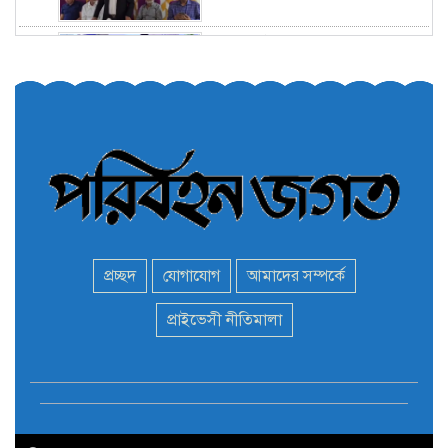
তরুণরা ট্রাফিক নিয়ন্ত্রণে নামুক
৫
আবার
পেট্রোনাস লুব্রিক্যান্টস বিক্রি
৬
করবে মেঘনা পেট্রোলিয়াম
অনির্দিষ্টকালের জন্য বাংলাদেশে
৭
ভারতীয় সব ভিসা সেন্টার বন্ধ
প্রচ্ছদ
যোগাযোগ
আমাদের সম্পর্কে
মন্ত্রী এমপিদের দেশত্যাগের
প্রাইভেসী নীতিমালা
৮
হিড়িক : নিরাপদ আশ্রয়ে
পালাচ্ছেন অনেকেই
বাস ড্রাইভার নিকোলাস মাদুরো
৯
আবারও ভেনেজুয়েলার
প্রেসিডেন্ট