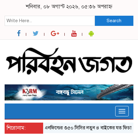
শনিবার, ০৮ অগাস্ট ২০২৬, ০৫:৩৬ অপরাহ্ন
Search
Toggle
naviga
শিরোনাম:
র‌য়্যাল এনফিল্ডের ৩৫০ সিসির নতুন ৪ বাইকের যত ফিচার
ঝালক