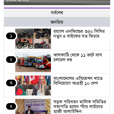
সর্বশেষ
জনপ্রিয়
র‌য়্যাল এনফিল্ডের ৩৫০ সিসির
১
নতুন ৪ বাইকের যত ফিচার
ঝালকাঠি থেকে ১১ রুটে বাস
২
চলাচল বন্ধ
বাংলাদেশের এভিয়েশন খাতে
৩
বিনিয়োগে আগ্রহী ১০ দেশ
সড়ক পরিবহন মালিক সমিতির
৪
সভাপতি হলেন স্টার লাইনের
হাজী আলাউদ্দিন