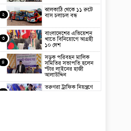
ঝালকাঠি থেকে ১১ রুটে
২
বাস চলাচল বন্ধ
বাংলাদেশের এভিয়েশন
৩
খাতে বিনিয়োগে আগ্রহী
১০ দেশ
সড়ক পরিবহন মালিক
৪
সমিতির সভাপতি হলেন
স্টার লাইনের হাজী
আলাউদ্দিন
তরুণরা ট্রাফিক নিয়ন্ত্রণে
৫
নামুক আবার
পেট্রোনাস লুব্রিক্যান্টস
৬
বিক্রি করবে মেঘনা
পেট্রোলিয়াম