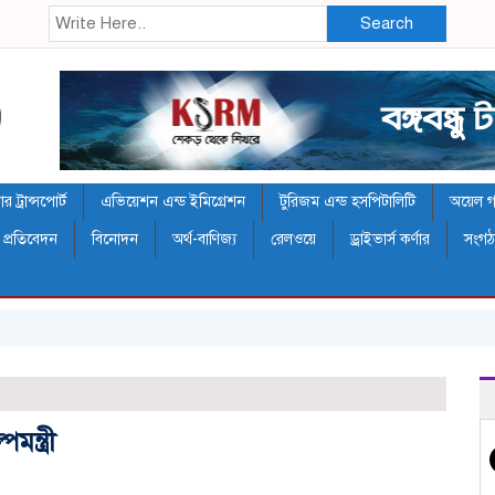
Search
 ট্রান্সপোর্ট
এভিয়েশন এন্ড ইমিগ্রেশন
টুরিজম এন্ড হসপিটালিটি
অয়েল গ্য
 প্রতিবেদন
বিনোদন
অর্থ-বাণিজ্য
রেলওয়ে
ড্রাইভার্স কর্ণার
সংগ
ন্ত্রী