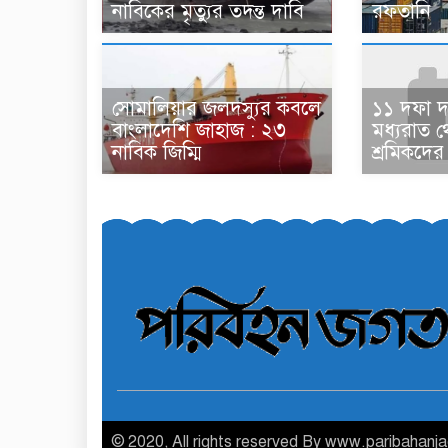
নাবিকের মৃত্যুর তদন্ত দাবি
রফতানি
সোমালিয়ার জলদস্যুর কবলে
১১ দফা 
বাংলাদেশি জাহাজ : ২৩
মধ্যরাত 
নাবিক জিম্মি
শ্রমিকদের
© 2020, All rights reserved By www.paribahanj