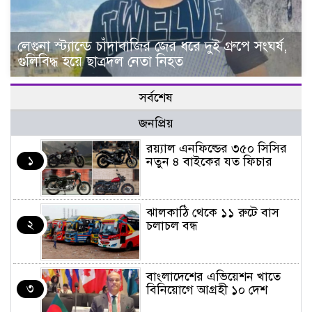
লেগুনা স্ট্যান্ডে চাঁদাবাজির জের ধরে দুই গ্রুপে সংঘর্ষ,
গুলিবিদ্ধ হয়ে ছাত্রদল নেতা নিহত
সর্বশেষ
জনপ্রিয়
র‌য়্যাল এনফিল্ডের ৩৫০ সিসির
১
নতুন ৪ বাইকের যত ফিচার
ঝালকাঠি থেকে ১১ রুটে বাস
২
চলাচল বন্ধ
বাংলাদেশের এভিয়েশন খাতে
৩
বিনিয়োগে আগ্রহী ১০ দেশ