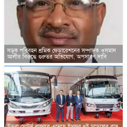
সড়ক পরিবহন শ্রমিক ফেডারেশনের সম্পাদক ওসমান
আলীর বিরুদ্ধে গুরুতর অভিযোগ, অপসারণ দাবি
উত্তরা মোটর্স বাজারে এনেছে ইসুজুর দুই মডেলের বাস