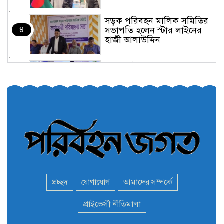
সড়ক পরিবহন মালিক সমিতির
৪
সভাপতি হলেন স্টার লাইনের
হাজী আলাউদ্দিন
তরুণরা ট্রাফিক নিয়ন্ত্রণে নামুক
৫
আবার
পেট্রোনাস লুব্রিক্যান্টস বিক্রি
৬
করবে মেঘনা পেট্রোলিয়াম
অনির্দিষ্টকালের জন্য বাংলাদেশে
৭
ভারতীয় সব ভিসা সেন্টার বন্ধ
প্রচ্ছদ
যোগাযোগ
আমাদের সম্পর্কে
মন্ত্রী এমপিদের দেশত্যাগের
প্রাইভেসী নীতিমালা
৮
হিড়িক : নিরাপদ আশ্রয়ে
পালাচ্ছেন অনেকেই