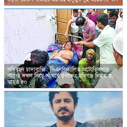
পরিবহন চাদাবাজি : সিএনজিচালিত অটোরিকশার
স্ট্যান্ড দখল নিয়ে সংঘর্ষে রণক্ষেত্র হবিগঞ্জ নিহত ৩,
আহত ৫০