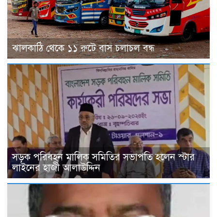
ঝালকাঠি থেকে ১১ রুটে বাস চলাচল বন্ধ
সড়ক পরিবহন মালিক সমিতির সভাপতি হলেন স্টার
লাইনের হাজী আলাউদ্দিন