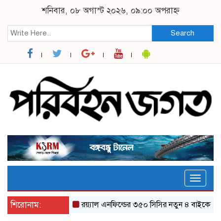
শনিবার, ০৮ অগাস্ট ২০২৬, ০৯:০০ অপরাহ্ন
Search
Toggle
naviga
শিরোনাম:
র‌য়্যাল এনফিল্ডের ৩৫০ সিসির নতুন ৪ বাইকের যত ফিচ