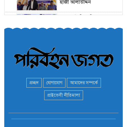
হাজী আলাউদ্দিন
তরুণরা ট্রাফিক নিয়ন্ত্রণে নামুক
৫
আবার
পেট্রোনাস লুব্রিক্যান্টস বিক্রি
৬
করবে মেঘনা পেট্রোলিয়াম
অনির্দিষ্টকালের জন্য বাংলাদেশে
৭
ভারতীয় সব ভিসা সেন্টার বন্ধ
প্রচ্ছদ
যোগাযোগ
আমাদের সম্পর্কে
মন্ত্রী এমপিদের দেশত্যাগের
প্রাইভেসী নীতিমালা
৮
হিড়িক : নিরাপদ আশ্রয়ে
পালাচ্ছেন অনেকেই
বাস ড্রাইভার নিকোলাস মাদুরো
৯
আবারও ভেনেজুয়েলার