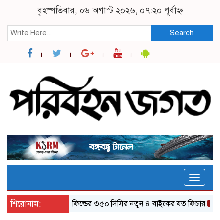
বৃহস্পতিবার, ০৬ অগাস্ট ২০২৬, ০৭:২০ পূর্বাহ্ন
Search
Toggle
naviga
শিরোনাম:
র‌য়্যাল এনফিল্ডের ৩৫০ সিসির নতুন ৪ বাইকের যত ফিচার
ঝালকা