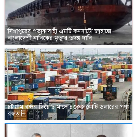
সিঙ্গাপুরের পতাকাবাহী এমটি কনসার্টো জাহাজে
বাংলাদেশী নাবিকের মৃত্যুর তদন্ত দাবি
চট্টগ্রাম বন্দর দিয়ে ৯ মাসে ৪৩৫৫ কোটি ডলারের পণ্য
রফতানি