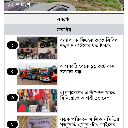
২২ শতাংশ
সর্বশেষ
জনপ্রিয়
র‌য়্যাল এনফিল্ডের ৩৫০ সিসির
১
নতুন ৪ বাইকের যত ফিচার
ঝালকাঠি থেকে ১১ রুটে বাস
২
চলাচল বন্ধ
বাংলাদেশের এভিয়েশন খাতে
৩
বিনিয়োগে আগ্রহী ১০ দেশ
সড়ক পরিবহন মালিক সমিতির
৪
সভাপতি হলেন স্টার লাইনের