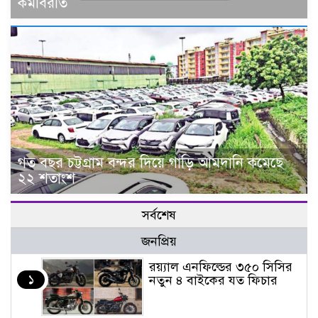
কর্মবিরতি
গত বছর চট্টগ্রাম বন্দর দিয়ে গাড়ি আমদানি কমেছে
২২ শতাংশ
সর্বশেষ
জনপ্রিয়
র‌য়্যাল এনফিল্ডের ৩৫০ সিসির
১
নতুন ৪ বাইকের যত ফিচার