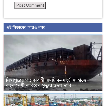
এই বিভাগের আরও খবর
সিঙ্গাপুরের পতাকাবাহী এমটি কনসার্টো জাহাজে
বাংলাদেশী নাবিকের মৃত্যুর তদন্ত দাবি