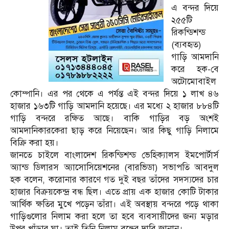
এ বন্দর দিয়ে
২৫৫টি
রিকন্ডিশন্ড
(ব্যবহৃত)
গাড়ি আমদানি
করে হক-বে
অটোমোবাইল
কোম্পানি। এর পর থেকে এ পর্যন্ত এই বন্দর দিয়ে ১ লাখ ৪৬
হাজার ১৬৩টি গাড়ি আমদানি হয়েছে। এর মধ্যে ২ হাজার ৮৮৪টি
গাড়ি বন্দরে রক্ষিত আছে। বাকি গাড়ির বড় অংশই
আমদানিকারকেরা ছাড় করে নিয়েছেন। আর কিছু গাড়ি নিলামে
বিক্রি করা হয়।
জানতে চাইলে বাংলাদেশ রিকন্ডিশন্ড ভেহিক্যালস ইমপোর্টার্স
অ্যান্ড ডিলারস অ্যাসোসিয়েশনের (বারভিডা) সভাপতি আবদুল
হক বলেন, করোনার কারণে গত দুই বছর তাঁদের সদস্যদের চার
হাজার বিক্রয়কেন্দ্র বন্ধ ছিল। এতে প্রায় এক হাজার কোটি টাকার
আর্থিক ক্ষতির মুখে পড়েন তাঁরা। এই অবস্থায় বন্দরে পড়ে থাকা
গাড়িগুলোর নিলাম করা হলে তা হবে ব্যবসায়ীদের জন্য মড়ার
উপর খাঁড়ার ঘা। তাই তিনি নিলাম বন্ধের দাবি জানান।