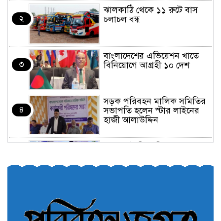
ঝালকাঠি থেকে ১১ রুটে বাস
২
চলাচল বন্ধ
বাংলাদেশের এভিয়েশন খাতে
৩
বিনিয়োগে আগ্রহী ১০ দেশ
সড়ক পরিবহন মালিক সমিতির
৪
সভাপতি হলেন স্টার লাইনের
হাজী আলাউদ্দিন
তরুণরা ট্রাফিক নিয়ন্ত্রণে নামুক
৫
আবার
পেট্রোনাস লুব্রিক্যান্টস বিক্রি
৬
করবে মেঘনা পেট্রোলিয়াম