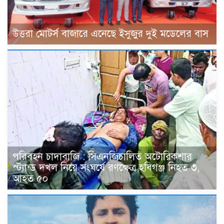
উত্তরা মোটর্স বাজারে এনেছে ইসুজুর দুই মডেলের বাস
পরিবহন চাদাবাজি : সিএনজিচালিত অটোরিকশার
স্ট্যান্ড দখল নিয়ে সংঘর্ষে রণক্ষেত্র হবিগঞ্জ নিহত ৩,
আহত ৫০