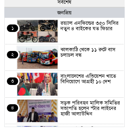
সর্বশেষ
জনপ্রিয়
র‌য়্যাল এনফিল্ডের ৩৫০ সিসির
১
নতুন ৪ বাইকের যত ফিচার
ঝালকাঠি থেকে ১১ রুটে বাস
২
চলাচল বন্ধ
বাংলাদেশের এভিয়েশন খাতে
৩
বিনিয়োগে আগ্রহী ১০ দেশ
সড়ক পরিবহন মালিক সমিতির
৪
সভাপতি হলেন স্টার লাইনের
হাজী আলাউদ্দিন