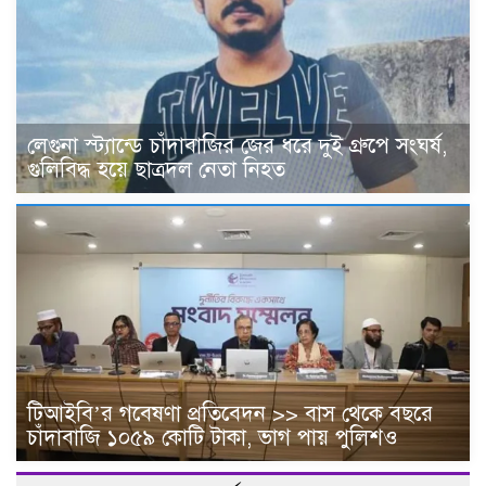
লেগুনা স্ট্যান্ডে চাঁদাবাজির জের ধরে দুই গ্রুপে সংঘর্ষ,
গুলিবিদ্ধ হয়ে ছাত্রদল নেতা নিহত
টিআইবি’র গবেষণা প্রতিবেদন >> বাস থেকে বছরে
চাঁদাবা‌জি ১০৫৯ কোটি টাকা, ভাগ পায় পুলিশও