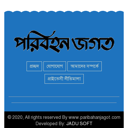
তরুণরা ট্রাফিক নিয়ন্ত্রণে নামুক
৫
আবার
পেট্রোনাস লুব্রিক্যান্টস বিক্রি
৬
করবে মেঘনা পেট্রোলিয়াম
অনির্দিষ্টকালের জন্য বাংলাদেশে
৭
ভারতীয় সব ভিসা সেন্টার বন্ধ
প্রচ্ছদ
যোগাযোগ
আমাদের সম্পর্কে
মন্ত্রী এমপিদের দেশত্যাগের
প্রাইভেসী নীতিমালা
৮
হিড়িক : নিরাপদ আশ্রয়ে
পালাচ্ছেন অনেকেই
বাস ড্রাইভার নিকোলাস মাদুরো
৯
আবারও ভেনেজুয়েলার
প্রেসিডেন্ট
© 2020, All rights reserved By www.paribahanjagot.com
Developed By:
JADU SOFT