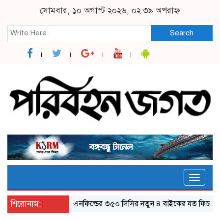
সোমবার, ১০ অগাস্ট ২০২৬, ০২:৩৯ অপরাহ্ন
Search
Toggle
naviga
শিরোনাম:
র‌য়্যাল এনফিল্ডের ৩৫০ সিসির নতুন ৪ বাইকের যত ফিচার
ঝাল