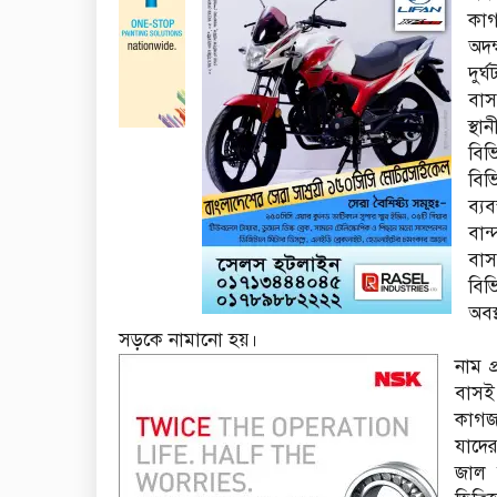
কাগ
অদক
দুর
বাস
স্থ
বি‌
বিভ
ব্যব
বান
বাস
বি‌ভ
অবস
সড়কে নামানো হয়।
নাম প
বাসই
কাগ‌জ
যা‌দে
জাল 