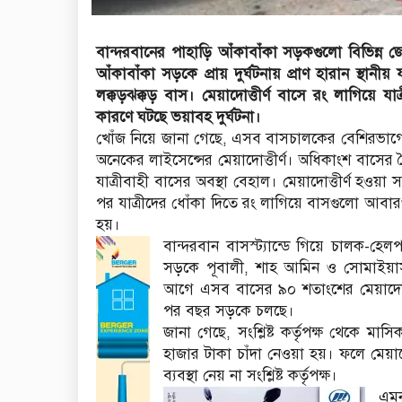
বান্দরবানের পাহাড়ি আঁকাবাঁকা সড়কগু‌লো বিভিন্ন জেলা
আঁকাবাঁকা সড়‌কে প্রায় দুর্ঘটনায় প্রাণ হারান স্থানী
লক্কড়ঝক্কড় বাস। মেয়াদোত্তীর্ণ বাসে রং লাগিয়ে
কারণে ঘটছে ভয়াবহ দুর্ঘটনা।
খোঁজ নিয়ে জানা গেছে, এসব বাসচালকের বে‌শিরভাগের
অ‌নেকের লাইসেন্সের মেয়াদোত্তীর্ণ। অধিকাংশ বাসের
যাত্রীবাহী বা‌সের অবস্থা বেহাল। মেয়াদোত্তীর্ণ হওয়া সত্ত্
পর যাত্রী‌দের ধোঁকা দি‌তে রং লা‌গি‌য়ে বাসগুলো 
হয়।
বান্দরবান বাসস্ট্যান্ডে গিয়ে চালক-হেলপ
সড়‌কে পূবালী, শাহ আমিন ও সোমাইয়
আ‌গে এসব বাসের ৯০ শতাংশের মেয়াদোত্তী
পর বছর সড়কে চলছে।
জানা‌ গে‌ছে, সং‌শ্লিষ্ট কর্তৃপক্ষ‌ থে‌কে 
হাজার টাকা চাঁদা নেওয়া হয়। ফলে মেয়াদোত
ব্যবস্থা নেয় না সং‌শ্লিষ্ট কর্তৃপক্ষ।
এমন