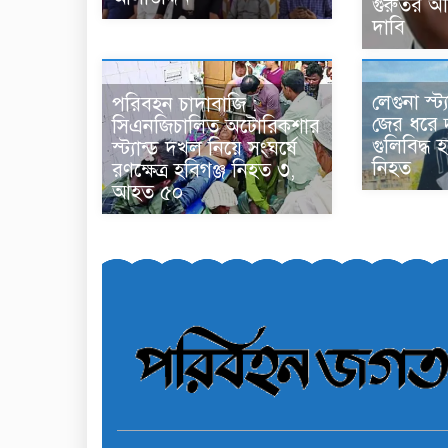
গুরুতর 
দাবি
লেগুনা স্ট্
পরিবহন চাদাবাজি :
জের ধরে দু
সিএনজিচালিত অটোরিকশার
গুলিবিদ্ধ 
স্ট্যান্ড দখল নিয়ে সংঘর্ষে
নিহত
রণক্ষেত্র হবিগঞ্জ নিহত ৩,
আহত ৫০