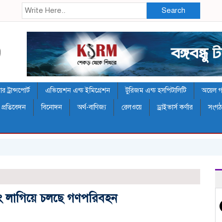
Search
 ট্রান্সপোর্ট
এভিয়েশন এন্ড ইমিগ্রেশন
টুরিজম এন্ড হসপিটালিটি
অয়েল গ্য
 প্রতিবেদন
বিনোদন
অর্থ-বাণিজ্য
রেলওয়ে
ড্রাইভার্স কর্ণার
সংগ
ং লা‌গি‌য়ে‌ চল‌ছে গণপরিবহন