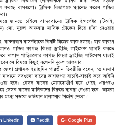
তিতে ট্রা‌ফিক বিভাগের লোকজনকে মাসিক চাঁদা দিয়ে সড়কে
ল করছে বাসগুলো। ট্রা‌ফিক বিভাগকে ম্যানেজ করেন গাড়ির
করা।
য়ে জানতে চাইলে বান্দরবানের ট্রা‌ফিক ইন্স‌পেক্টর (‌টিআই,
সন) মো. নুরুল আফসার মা‌সিক টো‌কে‌ন দিয়ে চাঁদা নেওয়ার
, বান্দরবান বাসস্ট্যান্ডে তিন‌টি ব্রিজের কাজ চল‌ছে। যার কার‌ণে
 কোনও গাড়ির কাগজ কিংবা ড্রাইভিং লাইসেন্স যাচাই কর‌তে
 ক‌বে নাগাদ গাড়িগুলোর কাগজ কিংবা ড্রাইভিং লাইসেন্স যাচাই
বেন সে বিষয়ে কিছুই বলেননি নুরুল আফসার।
ে জেলা প্রশাসক ইয়াছমিন পারভীন তিবরীজি ব‌লেন, ‘ভ্রাম্যমাণ
মাধ্যমে সবগু‌লো বাসের কাগজপত্র যাচাই-বাছাই‌ করে আইনি
 নেওয়া হ‌বে। যেসব বাসের মেয়াদোত্তীর্ণ হয়ে গেছে; এরপরও
ে সেসব বাসের মালিকদের বিরুদ্ধে ব্যবস্থা নেওয়া হবে। আমরা
র মধ্যে সড়কে অভিযান চালানোর নির্দেশ দেবো।’
Linkedin
Reddit
Google Plus