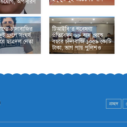
অভিযোগ, অপসারণ
যান্ডে চাঁদাবাজির
টিআইবি’র গবেষণা
ই গ্রুপে সংঘর্ষ,
প্রতিবেদন >> বাস থেকে
হয়ে ছাত্রদল নেতা
বছরে চাঁদাবা‌জি ১০৫৯ কোটি
টাকা, ভাগ পায় পুলিশও
প্রচ্ছদ