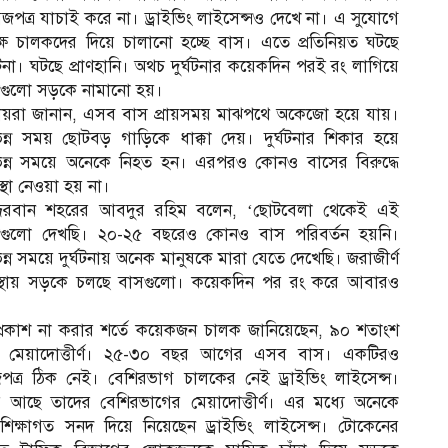
জপত্র যাচাই করে না। ড্রাইভিং লাই‌সেন্সও দেখে না। এ সুযোগে
্ষ চালক‌দের দি‌য়ে চালা‌নো হ‌চ্ছে বাস। এতে প্রতি‌নিয়ত ঘট‌ছে
্ঘটনা। ঘটছে প্রাণহানি। অথচ দুর্ঘটনার কয়েকদিন পরই রং লাগিয়ে
গুলো সড়কে নামানো হয়।
ানীয়রা জানান, এসব বাস প্রায়সময় মাঝপথে অকেজো হ‌য়ে যায়।
ভিন্ন সময় ছোটবড় গাড়িকে ধাক্কা দেয়। দুর্ঘটনার শিকার হয়ে
িন্ন সময়ে অনেকে নিহত হন। এরপরও কোনও বাসের বিরুদ্ধে
স্থা নেওয়া হয় না।
্দরবান শহরের আবদুর র‌হিম ব‌লেন, ‘ছোট‌বেলা থে‌কেই এই
গুলো দেখছি। ২০-২৫ বছরেও কোনও বাস পরিবর্তন হয়নি।
িন্ন সম‌য়ে দুর্ঘটনায় অ‌নেক মানুষকে মারা যেতে দে‌খে‌ছি। জরাজীর্ণ
্থায় সড়কে চলছে বাসগুলো। ক‌য়েক‌দিন পর রং করে আবারও
্রকাশ না করার শ‌র্তে ক‌য়েকজন চালক জানিয়েছেন, ৯০ শতাংশ
 মেয়াদোত্তীর্ণ। ২৫-৩০ বছর আগের এসব বাস। একটিরও
পত্র ঠিক নেই। বে‌শিরভাগ চাল‌কের নেই ড্রাইভিং লাইসেন্স।
র আ‌ছে তাদের বে‌শিরভাগের মেয়াদোত্তীর্ণ। এর মধ্যে অনেকে
শিক্ষাগত সনদ দিয়ে নিয়েছেন ড্রাইভিং লাই‌সেন্স। টোকেনের