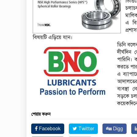
ভিত্
চলাচ
মালি
এ বিষ
প্রশা
বিষয়‌টি এ‌ড়ি‌য়ে‌ ‌যান।
তিনি বলেন
দীর্ঘদিন
পা‌রিনি।
করতে পার
এ ব্যাপার
আদালতের 
ব্যবস্থা
সড়কে চলছ
কয়েকদিনে
শেয়ার করুন
Facebook
Twitter
Digg