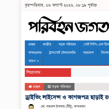
বৃহস্পতিবার, ০৬ অগাস্ট ২০২৬, ০৮:১৯ পূর্বাহ্ন
প্রচ্ছদ
জাতীয়
সড়ক পরিবহন
পোর্ট শিপিং এন্ড রিভার
সাক্ষাতকার
ট্রান্সপোর্ট টেকনোলজি
সারাদেশ
বিশেষ
আরও
শিরোনাম:
প্রচ্ছদ
সড়ক পরিবহন
ড্রাইভিং লাইসেন্স ও কাগজপত্র ছাড়াই র
মো. নজরুল ইসলাম (‌টিটু), বান্দরবান