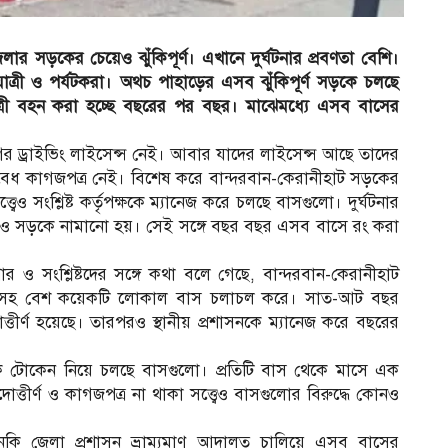
র সড়কের চে‌য়েও ঝুঁ‌কিপূর্ণ। ‌এখা‌নে দুর্ঘটনার প্রবণতা বে‌শি।
য় যাত্রী ও পর্যটকরা। অথচ পাহাড়ের এসব ঝুঁ‌কিপূর্ণ সড়‌কে চলছে
 যাত্রী বহন করা হচ্ছে বছরের পর বছর। মাঝেমধ্যে এসব বাসের
 ড্রাইভিং লাইসেন্স নেই। আবার যা‌দের লাইসেন্স আ‌ছে তা‌দের
 বৈধ কাগজপত্র নেই। বি‌শেষ ক‌রে বান্দরবান-কেরানীহাট সড়‌কের
বেও সং‌শ্লিষ্ট কর্তৃপক্ষকে ম্যানেজ ক‌রে চল‌ছে বাসগু‌লো। দুর্ঘটনার
আবারও সড়কে নামানো হয়। সেই সঙ্গে বছর বছর এসব বাসে রং করা
ার ও সংশ্লিষ্টদের সঙ্গে কথা বলে গেছে, বান্দরবান-কেরানীহাট
াসহ বেশ ক‌য়েক‌টি ‌লোকাল বাস চলাচল করে। সাত-আট বছর
র্ণ হয়েছে। তারপরও স্থানীয় প্রশাসন‌কে ম্যানেজ করে বছ‌রের
মা‌সিক টো‌কে‌ন নিয়ে চল‌ছে বাসগু‌লো। প্রতিটি বাস থেকে মা‌সে এক
্তীর্ণ ও কাগজপত্র না থাকা সত্ত্বেও বাসগুলোর বিরুদ্ধে কোনও
কি জেলা প্রশাস‌ন ভ্রাম্যমাণ আদালত চা‌লি‌য়ে এসব বাসের