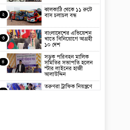
ঝালকাঠি থেকে ১১ রুটে
২
বাস চলাচল বন্ধ
বাংলাদেশের এভিয়েশন
৩
খাতে বিনিয়োগে আগ্রহী
১০ দেশ
সড়ক পরিবহন মালিক
৪
সমিতির সভাপতি হলেন
স্টার লাইনের হাজী
আলাউদ্দিন
তরুণরা ট্রাফিক নিয়ন্ত্রণে
৫
নামুক আবার
পেট্রোনাস লুব্রিক্যান্টস
৬
বিক্রি করবে মেঘনা
পেট্রোলিয়াম