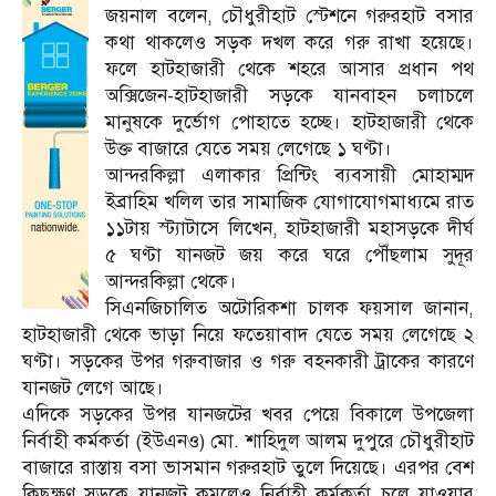
জয়নাল বলেন, চৌধুরীহাট স্টেশনে গরুরহাট বসার
কথা থাকলেও সড়ক দখল করে গরু রাখা হয়েছে।
ফলে হাটহাজারী থেকে শহরে আসার প্রধান পথ
অক্সিজেন-হাটহাজারী সড়কে যানবাহন চলাচলে
মানুষকে দুর্ভোগ পোহাতে হচ্ছে। হাটহাজারী থেকে
উক্ত বাজারে যেতে সময় লেগেছে ১ ঘণ্টা।
আন্দরকিল্লা এলাকার প্রিন্টিং ব্যবসায়ী মোহাম্মদ
ইব্রাহিম খলিল তার সামাজিক যোগাযোগমাধ্যমে রাত
১১টায় স্ট্যাটাসে লিখেন, হাটহাজারী মহাসড়কে দীর্ঘ
৫ ঘণ্টা যানজট জয় করে ঘরে পৌঁছলাম সুদূর
আন্দরকিল্লা থেকে।
সিএনজিচালিত অটোরিকশা চালক ফয়সাল জানান,
হাটহাজারী থেকে ভাড়া নিয়ে ফতেয়াবাদ যেতে সময় লেগেছে ২
ঘণ্টা। সড়কের উপর গরুবাজার ও গরু বহনকারী ট্রাকের কারণে
যানজট লেগে আছে।
এদিকে সড়কের উপর যানজটের খবর পেয়ে বিকালে উপজেলা
নির্বাহী কর্মকর্তা (ইউএনও) মো. শাহিদুল আলম দুপুরে চৌধুরীহাট
বাজারে রাস্তায় বসা ভাসমান গরুরহাট তুলে দিয়েছে। এরপর বেশ
কিছুক্ষণ সড়কে যানজট কমলেও নির্বাহী কর্মকর্তা চলে যাওয়ার