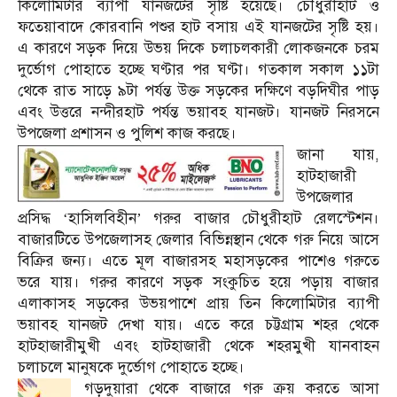
কিলোমিটার ব্যাপী যানজটের সৃষ্টি হয়েছে। চৌধুরীহাট ও
ফতেয়াবাদে কোরবানি পশুর হাট বসায় এই যানজটের সৃষ্টি হয়।
এ কারণে সড়ক দিয়ে উভয় দিকে চলাচলকারী লোকজনকে চরম
দুর্ভোগ পোহাতে হচ্ছে ঘণ্টার পর ঘণ্টা। গতকাল সকাল ১১টা
থেকে রাত সাড়ে ৯টা পর্যন্ত উক্ত সড়কের দক্ষিণে বড়দিঘীর পাড়
এবং উত্তরে নন্দীরহাট পর্যন্ত ভয়াবহ যানজট। যানজট নিরসনে
উপজেলা প্রশাসন ও পুলিশ কাজ করছে।
জানা যায়,
হাটহাজারী
উপজেলার
প্রসিদ্ধ ‘হাসিলবিহীন’ গরুর বাজার চৌধুরীহাট রেলস্টেশন।
বাজারটিতে উপজেলাসহ জেলার বিভিন্নস্থান থেকে গরু নিয়ে আসে
বিক্রির জন্য। এতে মূল বাজারসহ মহাসড়কের পাশেও গরুতে
ভরে যায়। গরুর কারণে সড়ক সংকুচিত হয়ে পড়ায় বাজার
এলাকাসহ সড়কের উভয়পাশে প্রায় তিন কিলোমিটার ব্যাপী
ভয়াবহ যানজট দেখা যায়। এতে করে চট্টগ্রাম শহর থেকে
হাটহাজারীমুখী এবং হাটহাজারী থেকে শহরমুখী যানবাহন
চলাচলে মানুষকে দুর্ভোগ পোহাতে হচ্ছে।
গড়দুয়ারা থেকে বাজারে গরু ক্রয় করতে আসা