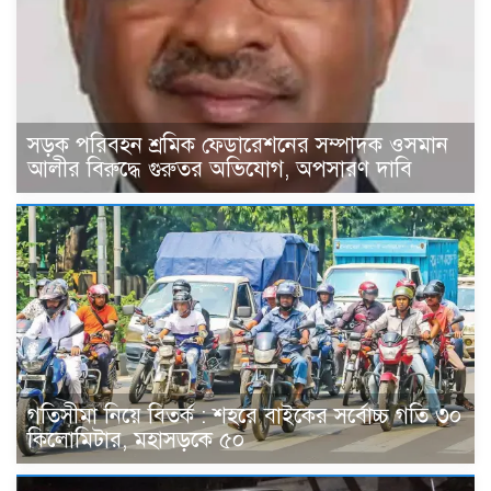
সড়ক পরিবহন শ্রমিক ফেডারেশনের সম্পাদক ওসমান
আলীর বিরুদ্ধে গুরুতর অভিযোগ, অপসারণ দাবি
গতিসীমা নিয়ে বিতর্ক : শহরে বাইকের সর্বোচ্চ গতি ৩০
কিলোমিটার, মহাসড়কে ৫০