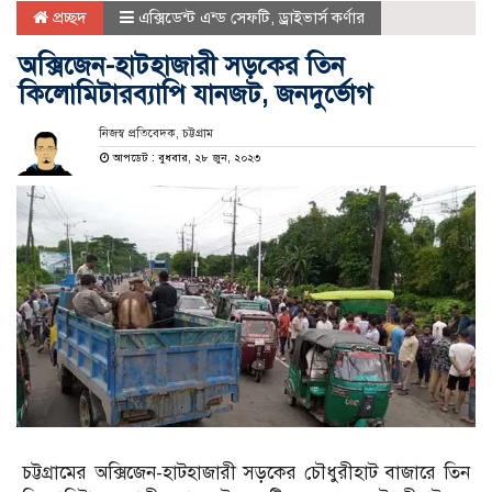
প্রচ্ছদ
এক্সিডেন্ট এন্ড সেফটি
,
ড্রাইভার্স কর্ণার
অক্সিজেন-হাটহাজারী সড়কের তিন
কিলোমিটারব্যাপি যানজট, জনদুর্ভোগ
নিজস্ব প্রতিবেদক, চট্টগ্রাম
আপডেট : বুধবার, ২৮ জুন, ২০২৩
চট্টগ্রামের অক্সিজেন-হাটহাজারী সড়কের চৌধুরীহাট বাজারে তিন