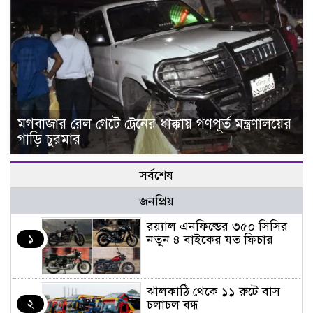
মগবাজার রেল গেটে ট্রেনের ধাক্কায় গণপূর্ত মন্ত্রণালয়ের
গাড়ি চুরমার
সর্বশেষ
জনপ্রিয়
র‌য়্যাল এনফিল্ডের ৩৫০ সিসির
১
নতুন ৪ বাইকের যত ফিচার
ঝালকাঠি থেকে ১১ রুটে বাস
২
চলাচল বন্ধ