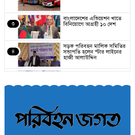
বাংলাদেশের এভিয়েশন খাতে
৩
বিনিয়োগে আগ্রহী ১০ দেশ
সড়ক পরিবহন মালিক সমিতির
৪
সভাপতি হলেন স্টার লাইনের
হাজী আলাউদ্দিন
তরুণরা ট্রাফিক নিয়ন্ত্রণে নামুক
৫
আবার
পেট্রোনাস লুব্রিক্যান্টস বিক্রি
৬
করবে মেঘনা পেট্রোলিয়াম
অনির্দিষ্টকালের জন্য বাংলাদেশে
৭
ভারতীয় সব ভিসা সেন্টার বন্ধ