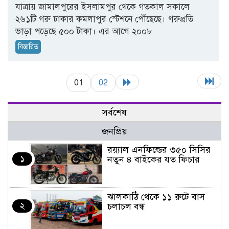
যাত্রায় জামালপুরের ইসলামপুর থেকে গতকাল সকালে
২৬১টি গরু ঢাকার কমলাপুর স্টেশনে পৌঁছেছে। গরুপ্রতি
ভাড়া পড়েছে ৫০০ টাকা। এর আগে ২০০৮
বিস্তারিত
01
02
সর্বশেষ
জনপ্রিয়
র‌য়্যাল এনফিল্ডের ৩৫০ সিসির
১
নতুন ৪ বাইকের যত ফিচার
ঝালকাঠি থেকে ১১ রুটে বাস
২
চলাচল বন্ধ