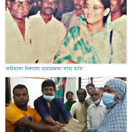
‘করিমকো নিকালো হারামজাদা কাঁহা হ্যাঁয়’