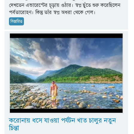
দেখতেন এভারেস্টের চূড়ায় ওঠার। স্বপ্ন ছুঁতে শুরু করেছিলেন
পর্বতারোহণ। কিন্তু তাঁর স্বপ্ন অধরা থেকে গেল।
বিস্তারিত
করোনায় ধসে যাওয়া পর্যটন খাত চালুর নতুন
চিন্তা