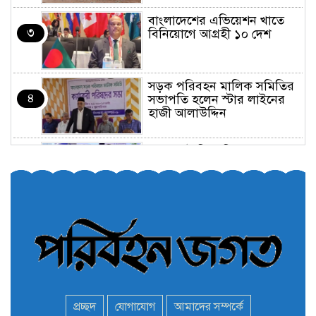
বাংলাদেশের এভিয়েশন খাতে
৩
বিনিয়োগে আগ্রহী ১০ দেশ
সড়ক পরিবহন মালিক সমিতির
৪
সভাপতি হলেন স্টার লাইনের
হাজী আলাউদ্দিন
তরুণরা ট্রাফিক নিয়ন্ত্রণে নামুক
৫
আবার
পেট্রোনাস লুব্রিক্যান্টস বিক্রি
৬
করবে মেঘনা পেট্রোলিয়াম
অনির্দিষ্টকালের জন্য বাংলাদেশে
৭
ভারতীয় সব ভিসা সেন্টার বন্ধ
প্রচ্ছদ
যোগাযোগ
আমাদের সম্পর্কে