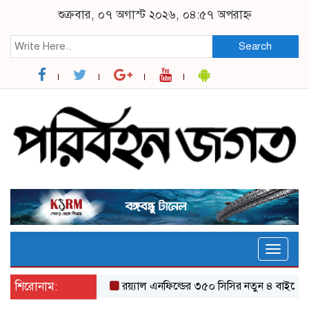
শুক্রবার, ০৭ অগাস্ট ২০২৬, ০৪:৫৭ অপরাহ্ন
Search
Toggle
naviga
শিরোনাম:
র‌য়্যাল এনফিল্ডের ৩৫০ সিসির নতুন ৪ বাইকের যত ফি