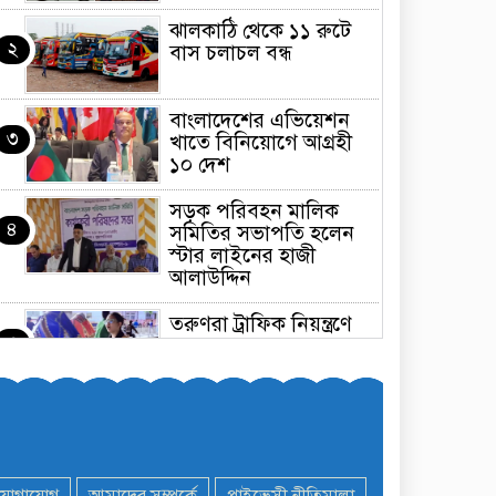
ঝালকাঠি থেকে ১১ রুটে
২
বাস চলাচল বন্ধ
বাংলাদেশের এভিয়েশন
৩
খাতে বিনিয়োগে আগ্রহী
১০ দেশ
সড়ক পরিবহন মালিক
৪
সমিতির সভাপতি হলেন
স্টার লাইনের হাজী
আলাউদ্দিন
তরুণরা ট্রাফিক নিয়ন্ত্রণে
৫
নামুক আবার
পেট্রোনাস লুব্রিক্যান্টস
৬
বিক্রি করবে মেঘনা
পেট্রোলিয়াম