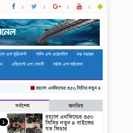
াস এন্ড লুব্রিকেন্ট
পার্টস এন্ড এক্সেসরিস
মত মতান্তর
ঠন
এক্সিডেন্ট এন্ড সেফটি
বাইক এন্ড সাইকেল
র‌য়্যাল এনফিল্ডের ৩৫০ সিসির নতুন ৪ বাইকের যত ফিচার
সর্বশেষ
জনপ্রিয়
র‌য়্যাল এনফিল্ডের ৩৫০
১
সিসির নতুন ৪ বাইকের
যত ফিচার