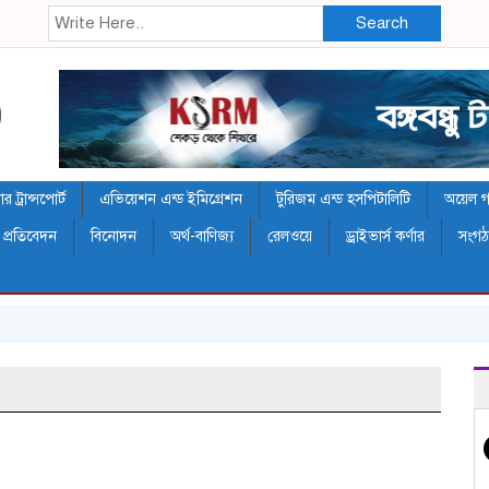
Search
 ট্রান্সপোর্ট
এভিয়েশন এন্ড ইমিগ্রেশন
টুরিজম এন্ড হসপিটালিটি
অয়েল গ্য
 প্রতিবেদন
বিনোদন
অর্থ-বাণিজ্য
রেলওয়ে
ড্রাইভার্স কর্ণার
সংগ