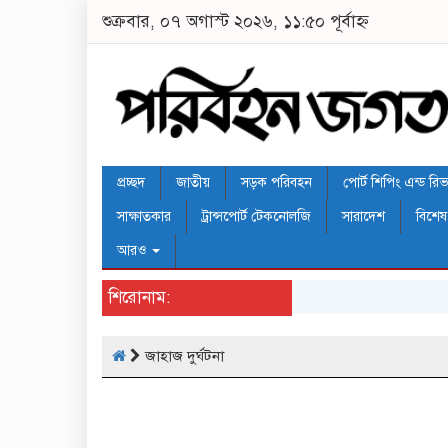
শুক্রবার, ০৭ অগাস্ট ২০২৬, ১১:৫০ পূর্বাহ্ন
প্রচ্ছদ
জাতীয়
সড়ক পরিবহন
পোর্ট শিপিং এন্ড রিভার
সাক্ষাতকার
ট্রান্সপোর্ট টেকনোলজি
সারাদেশ
বিশেষ
আরও
শিরোনাম:
জাহাজ দুর্ঘটনা